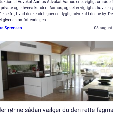
duktion til Advokat Aarhus Advokat Aarhus er et vigtigt område f
private og erhvervskunder i Aarhus, og det er vigtigt at have en
åelse for, hvad der kendetegner en dygtig advokat i denne by. D
el giver en omfattende gen...
ka Sørensen
03 august
sådan vælger du den rette fagmand