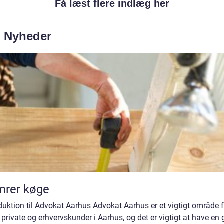
Få læst flere indlæg her
e Nyheder
mrer køge
duktion til Advokat Aarhus Advokat Aarhus er et vigtigt område f
private og erhvervskunder i Aarhus, og det er vigtigt at have en