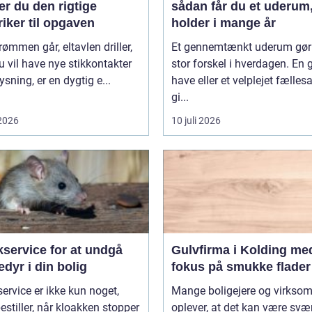
r du den rigtige
sådan får du et uderum,
riker til opgaven
holder i mange år
rømmen går, eltavlen driller,
Et gennemtænkt uderum gør
du vil have nye stikkontakter
stor forskel i hverdagen. En 
ysning, er en dygtig e...
have eller et velplejet fælles
gi...
 2026
10 juli 2026
service for at undgå
Gulvfirma i Kolding me
dyr i din bolig
fokus på smukke flader
ervice er ikke kun noget,
Mange boligejere og virkso
stiller, når kloakken stopper
oplever, at det kan være svær