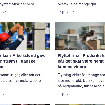
n systematisk gennem...
overskue de mange gul...
 2026
06 juli 2026
riker i Albertslund giver
Flyttefirma i Frederiks
r strøm til danske
når det skal være nemt 
er
komme videre
rømmen går, eller når der
Flytning virker for mange s
tableres nye installationer,
stor mundfuld. Du skal have 
...
på nedpakning, tunge l&oslas
 2026
05 juli 2026