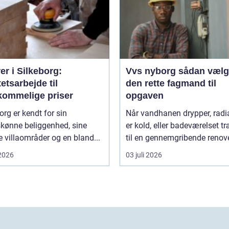
r i Silkeborg:
Vvs nyborg sådan vælger du
tetsarbejde til
den rette fagmand til
kommelige priser
opgaven
org er kendt for sin
Når vandhanen drypper, radi
skønne beliggenhed, sine
er kold, eller badeværelset t
villaområder og en bland...
til en gennemgribende renover
 2026
03 juli 2026