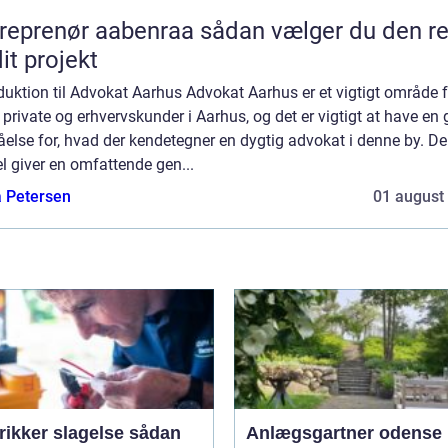
enør aabenraa sådan vælger du den rette
dit projekt
duktion til Advokat Aarhus Advokat Aarhus er et vigtigt område f
private og erhvervskunder i Aarhus, og det er vigtigt at have en
åelse for, hvad der kendetegner en dygtig advokat i denne by. D
el giver en omfattende gen...
a Petersen
01 august
ikker slagelse sådan
Anlægsgartner odense