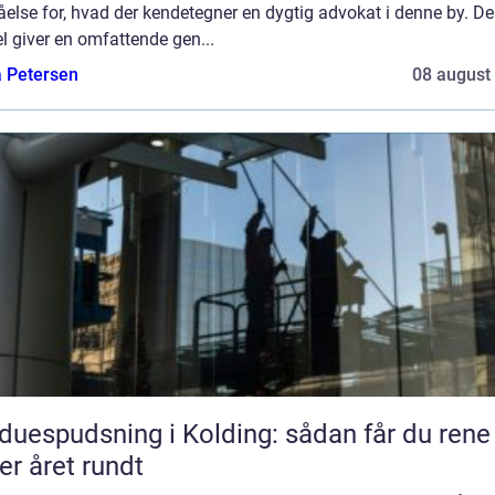
åelse for, hvad der kendetegner en dygtig advokat i denne by. D
el giver en omfattende gen...
a Petersen
08 august
duespudsning i Kolding: sådan får du rene
er året rundt