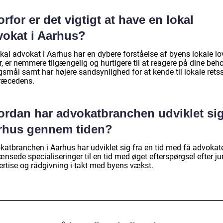
rfor er det vigtigt at have en lokal
vokat i Aarhus?
kal advokat i Aarhus har en dybere forståelse af byens lokale lo
r, er nemmere tilgængelig og hurtigere til at reagere på dine beh
gsmål samt har højere sandsynlighed for at kende til lokale rets
ræcedens.
ordan har advokatbranchen udviklet sig
rhus gennem tiden?
katbranchen i Aarhus har udviklet sig fra en tid med få advokat
nsede specialiseringer til en tid med øget efterspørgsel efter ju
ertise og rådgivning i takt med byens vækst.