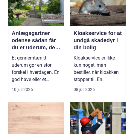
Anlægsgartner
Kloakservice for at
odense sådan får
undgå skadedyr i
du et uderum, der
din bolig
holder i mange år
Et gennemtænkt
Kloakservice er ikke
uderum gør en stor
kun noget, man
forskel i hverdagen. En
bestiller, når kloakken
god have eller et
stopper til. En
velplejet fællesareal
systematisk gennem...
10 juli 2026
08 juli 2026
gi...