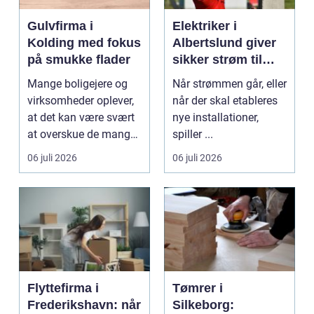
Gulvfirma i
Elektriker i
Kolding med fokus
Albertslund giver
på smukke flader
sikker strøm til
danske boliger
Mange boligejere og
Når strømmen går, eller
virksomheder oplever,
når der skal etableres
at det kan være svært
nye installationer,
at overskue de mange
spiller ...
gul...
06 juli 2026
06 juli 2026
Flyttefirma i
Tømrer i
Frederikshavn: når
Silkeborg: