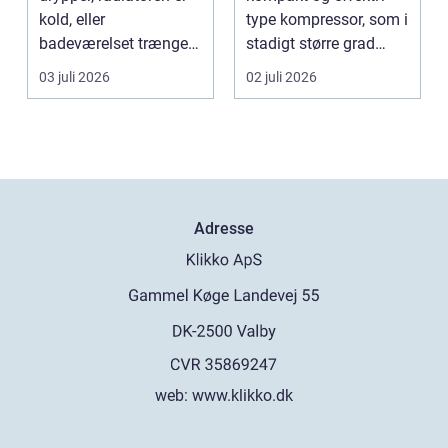
kold, eller
type kompressor, som i
badeværelset trænger
stadigt større grad
til en gennemgribende
vælges til an...
03 juli 2026
02 juli 2026
renoveri...
Adresse
web:
www.klikko.dk