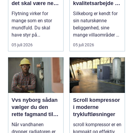
det skal være nemt
kvalitetsarbejde til
at komme videre
overkommelige
Flytning virker for
Silkeborg er kendt for
priser
mange som en stor
sin naturskønne
mundfuld. Du skal
beliggenhed, sine
have styr på
mange villaområder og
nedpakning, tunge
en bland...
05 juli 2026
05 juli 2026
l&oslas...
Vvs nyborg sådan
Scroll kompressor
vælger du den
i moderne
rette fagmand til
trykluftløsninger
opgaven
Når vandhanen
scroll kompressor er en
drypper, radiatoren er
kompakt og effektiv