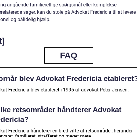
ing angående familieretlige spørgsmål eller komplekse
relaterede sager, kan du stole på Advokat Fredericia til at levere
onel og pålidelig hjælp.
t]
FAQ
rnår blev Advokat Fredericia etableret
kat Fredericia blev etableret i 1995 af advokat Peter Jensen.
ilke retsområder håndterer Advokat
edericia?
at Fredericia håndterer en bred vifte af retsområder, herunder
rvsret, familieret, strafferet og meget mere.