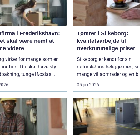
efirma i Frederikshavn:
Tømrer i Silkeborg:
et skal være nemt at
kvalitetsarbejde til
e videre
overkommelige priser
ng virker for mange som en
Silkeborg er kendt for sin
undfuld. Du skal have styr
naturskønne beliggenhed, si
pakning, tunge l&oslas...
mange villaområder og en bl
 2026
05 juli 2026