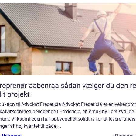
enør aabenraa sådan vælger du den rette
dit projekt
duktion til Advokat Fredericia Advokat Fredericia er en velrenom
atvirksomhed beliggende i Fredericia, en smuk by i det sydlige
rk. Virksomheden har opbygget et solidt ry for at levere juridis
nger af høj kvalitet til både ...
a Petersen
01 august