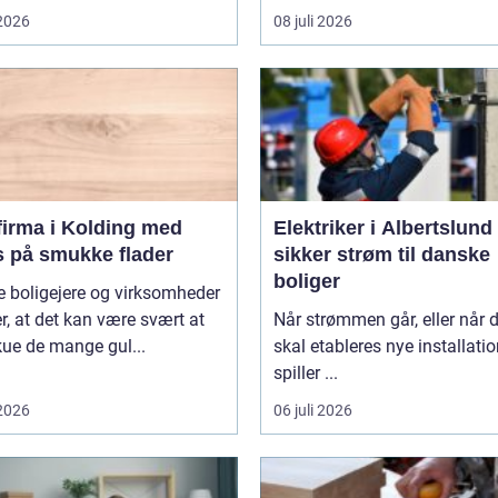
 2026
08 juli 2026
firma i Kolding med
Elektriker i Albertslund
s på smukke flader
sikker strøm til danske
boliger
 boligejere og virksomheder
r, at det kan være svært at
Når strømmen går, eller når 
ue de mange gul...
skal etableres nye installatio
spiller ...
 2026
06 juli 2026