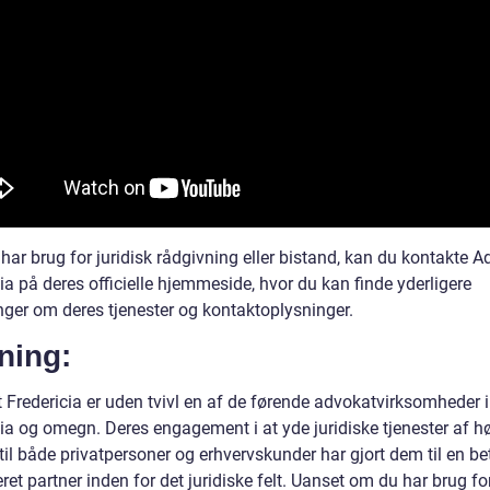
har brug for juridisk rådgivning eller bistand, kan du kontakte 
ia på deres officielle hjemmeside, hvor du kan finde yderligere
nger om deres tjenester og kontaktoplysninger.
ning:
 Fredericia er uden tvivl en af de førende advokatvirksomheder i
ia og omegn. Deres engagement i at yde juridiske tjenester af hø
 til både privatpersoner og erhvervskunder har gjort dem til en be
ret partner inden for det juridiske felt. Uanset om du har brug fo