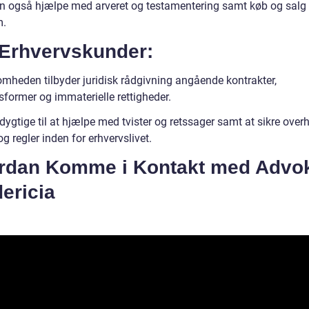
n også hjælpe med arveret og testamentering samt køb og salg 
m.
 Erhvervskunder:
omheden tilbyder juridisk rådgivning angående kontrakter,
sformer og immaterielle rettigheder.
dygtige til at hjælpe med tvister og retssager samt at sikre over
og regler inden for erhvervslivet.
rdan Komme i Kontakt med Advo
ericia