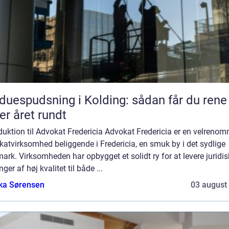
duespudsning i Kolding: sådan får du rene
er året rundt
duktion til Advokat Fredericia Advokat Fredericia er en velrenom
atvirksomhed beliggende i Fredericia, en smuk by i det sydlige
rk. Virksomheden har opbygget et solidt ry for at levere juridis
nger af høj kvalitet til både ...
ka Sørensen
03 august