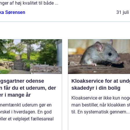
nger af høj kvalitet til både ...
ka Sørensen
31 jul
gsgartner odense
Kloakservice for at un
 får du et uderum, der
skadedyr i din bolig
er i mange år
Kloakservice er ikke kun noge
nnemtænkt uderum gør en
man bestiller, når kloakken 
orskel i hverdagen. En god
til. En systematisk gennem...
ller et velplejet fællesareal