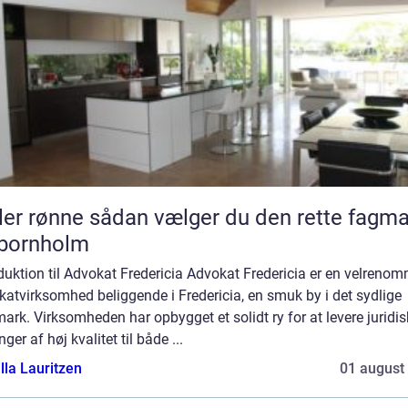
sådan vælger du den rette fagmand
 bornholm
duktion til Advokat Fredericia Advokat Fredericia er en velrenom
atvirksomhed beliggende i Fredericia, en smuk by i det sydlige
rk. Virksomheden har opbygget et solidt ry for at levere juridis
nger af høj kvalitet til både ...
lla Lauritzen
01 august