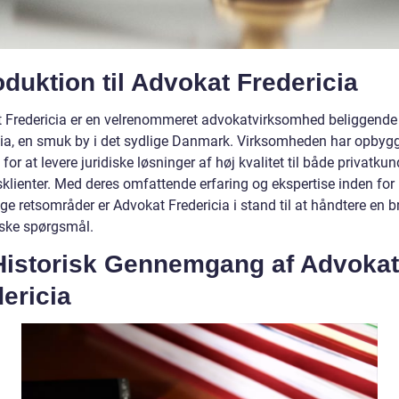
oduktion til Advokat Fredericia
 Fredericia er en velrenommeret advokatvirksomhed beliggende 
cia, en smuk by i det sydlige Danmark. Virksomheden har opbygg
y for at levere juridiske løsninger af høj kvalitet til både privatku
sklienter. Med deres omfattende erfaring og ekspertise inden for
ige retsområder er Advokat Fredericia i stand til at håndtere en b
iske spørgsmål.
Historisk Gennemgang af Advokat
ericia