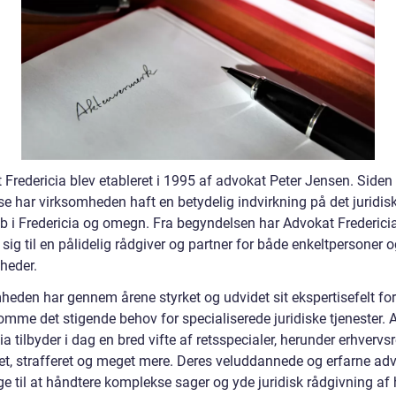
 Fredericia blev etableret i 1995 af advokat Peter Jensen. Siden
se har virksomheden haft en betydelig indvirkning på det juridis
b i Fredericia og omegn. Fra begyndelsen har Advokat Frederici
 sig til en pålidelig rådgiver og partner for både enkeltpersoner 
heder.
heden har gennem årene styrket og udvidet sit ekspertisefelt for
mme det stigende behov for specialiserede juridiske tjenester. 
ia tilbyder i dag en bred vifte af retsspecialer, herunder erhvervsr
ret, strafferet og meget mere. Deres veluddannede og erfarne ad
ge til at håndtere komplekse sager og yde juridisk rådgivning af 