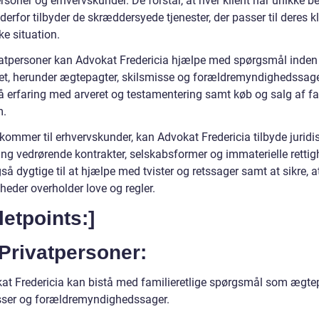
rsoner og erhvervskunder. De forstår, at hver klient har unikke 
derfor tilbyder de skræddersyede tjenester, der passer til deres kl
ke situation.
vatpersoner kan Advokat Fredericia hjælpe med spørgsmål inden
ret, herunder ægtepagter, skilsmisse og forældremyndighedssage
å erfaring med arveret og testamentering samt køb og salg af fa
m.
kommer til erhvervskunder, kan Advokat Fredericia tilbyde juridi
ing vedrørende kontrakter, selskabsformer og immaterielle rettig
så dygtige til at hjælpe med tvister og retssager samt at sikre, a
heder overholder love og regler.
letpoints:]
Privatpersoner:
at Fredericia kan bistå med familieretlige spørgsmål som ægtep
sser og forældremyndighedssager.