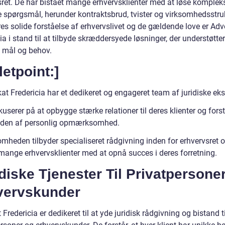
sret. De har bistået mange erhvervsklienter med at løse komplek
e spørgsmål, herunder kontraktsbrud, tvister og virksomhedsstruk
es solide forståelse af erhvervslivet og de gældende love er Ad
ia i stand til at tilbyde skræddersyede løsninger, der understøtte
 mål og behov.
letpoint:]
t Fredericia har et dedikeret og engageret team af juridiske eks
userer på at opbygge stærke relationer til deres klienter og fors
eden af personlig opmærksomhed.
omheden tilbyder specialiseret rådgivning inden for erhvervsret 
 mange erhvervsklienter med at opnå succes i deres forretning.
diske Tjenester Til Privatpersone
vervskunder
Fredericia er dedikeret til at yde juridisk rådgivning og bistand t