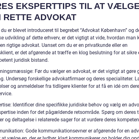
ES EKSPERTTIPS TIL AT VÆLG
 RETTE ADVOKAT
 du er blevet introduceret til begrebet “Advokat København” og d
ke udvikling af dette erhverv, er det vigtigt at vide, hvordan man 
en rigtige advokat. Uanset om du er en privatkunde eller en
klient, er det afgørende at træffe en klog beslutning for at sikre 
etent juridisk bistand.
kningsmæssige: Før du vælger en advokat, er det vigtigt at gøre 
ng. Undersøg forskellige advokatfirmaer og deres specialiteter. 
ser og anmeldelser fra tidligere klienter for at få en idé om der
rvice.
rtise: Identificer dine specifikke juridiske behov og vælg en adv
pertise inden for det pågældende retsområde. Spørg om deres ti
er og deltagelse i relaterede sager for at vurdere deres kompeten
unikation: Gode kommunikationsevner er afgørende for en adv
 at vælge en, der er lydhør, klart kommunikerer og holder dig opd