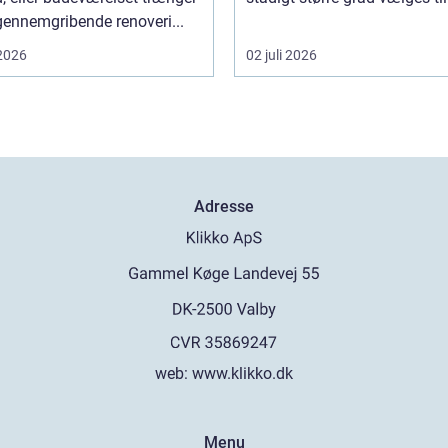
 gennemgribende renoveri...
 2026
02 juli 2026
Adresse
web:
www.klikko.dk
Menu