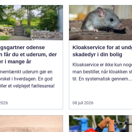
gsgartner odense
Kloakservice for at un
 får du et uderum, der
skadedyr i din bolig
er i mange år
Kloakservice er ikke kun noge
nnemtænkt uderum gør en
man bestiller, når kloakken 
orskel i hverdagen. En god
til. En systematisk gennem...
ller et velplejet fællesareal
 2026
08 juli 2026