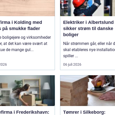
firma i Kolding med
Elektriker i Albertslund
s på smukke flader
sikker strøm til danske
boliger
 boligejere og virksomheder
r, at det kan være svært at
Når strømmen går, eller når 
ue de mange gul...
skal etableres nye installatio
spiller ...
 2026
06 juli 2026
efirma i Frederikshavn:
Tømrer i Silkeborg: