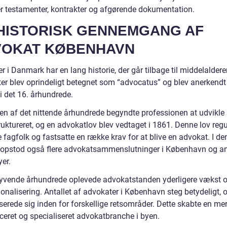
r testamenter, kontrakter og afgørende dokumentation.
HISTORISK GENNEMGANG AF
VOKAT KØBENHAVN
 i Danmark har en lang historie, der går tilbage til middelaldere
er blev oprindeligt betegnet som “advocatus” og blev anerkendt
i det 16. århundrede.
ten af det nittende århundrede begyndte professionen at udvikle 
ruktureret, og en advokatlov blev vedtaget i 1861. Denne lov reg
e fagfolk og fastsatte en række krav for at blive en advokat. I d
 opstod også flere advokatsammenslutninger i København og a
yer.
 tyvende århundrede oplevede advokatstanden yderligere vækst 
onalisering. Antallet af advokater i København steg betydeligt, o
serede sig inden for forskellige retsområder. Dette skabte en me
iceret og specialiseret advokatbranche i byen.