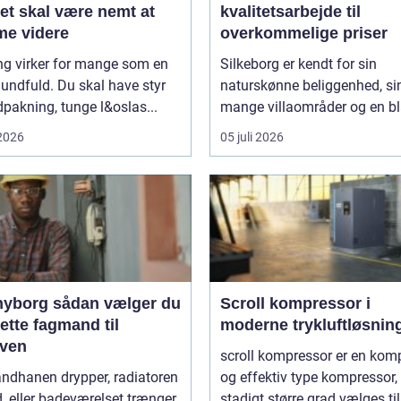
et skal være nemt at
kvalitetsarbejde til
e videre
overkommelige priser
ng virker for mange som en
Silkeborg er kendt for sin
undfuld. Du skal have styr
naturskønne beliggenhed, si
pakning, tunge l&oslas...
mange villaområder og en bl
 2026
05 juli 2026
sådan vælger du
Scroll kompressor i
ette fagmand til
moderne trykluftløsnin
ven
scroll kompressor er en kom
andhanen drypper, radiatoren
og effektiv type kompressor,
d, eller badeværelset trænger
stadigt større grad vælges til