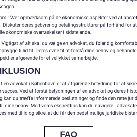
tssagen.
omi: Vær opmærksom på de økonomiske aspekter ved at ansæt
. Diskutér deres gebyrer og betalingsstrukturer på forhånd for a
lle økonomiske overraskelser i sidste ende.
 Vigtigst af alt skal du vælge en advokat, du føler dig komforta
pbygge tillid til. Deres evne til at forstå dine behov og behandle
pekt er afgørende for et vellykket samarbejde.
NKLUSION
af en advokat i København er af afgørende betydning for at sikre
e succes. Ved at forstå betydningen af en advokat og deres histo
g kan du træffe informerede beslutninger og finde den rette juri
 til dine behov. Med vores eksperttips kan du navigere i advokat
es med tillid og sikre, at du får den bedst mulige juridiske bista
FAQ