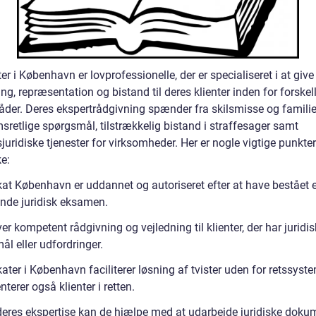
r i København er lovprofessionelle, der er specialiseret i at give 
ng, repræsentation og bistand til deres klienter inden for forskel
åder. Deres ekspertrådgivning spænder fra skilsmisse og familie
sretlige spørgsmål, tilstrækkelig bistand i straffesager samt
juridiske tjenester for virksomheder. Her er nogle vigtige punkter
e:
at København er uddannet og autoriseret efter at have bestået 
nde juridisk eksamen.
er kompetent rådgivning og vejledning til klienter, der har juridi
l eller udfordringer.
ter i København faciliterer løsning af tvister uden for retssyst
terer også klienter i retten.
eres ekspertise kan de hjælpe med at udarbejde juridiske dokum