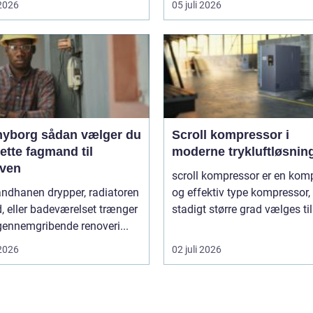
 2026
05 juli 2026
sådan vælger du
Scroll kompressor i
ette fagmand til
moderne trykluftløsnin
ven
scroll kompressor er en kom
andhanen drypper, radiatoren
og effektiv type kompressor,
d, eller badeværelset trænger
stadigt større grad vælges til
 gennemgribende renoveri...
 2026
02 juli 2026