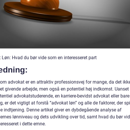
 Løn: Hvad du bør vide som en interesseret part
edning:
som advokat er en attraktiv professionsvej for mange, da det ikk
r et givende arbejde, men også en potentiel høj indkomst. Uanse
tentiel advokatstuderende, en karriere-bevidst advokat eller bare
g, er det vigtigt at forstå “advokat løn” og alle de faktorer, der spi
e indtjening. Denne artikel giver en dybdegående analyse af
ernes lønniveau og dets udvikling over tid, samt hvad du bør vid
teresseret i dette emne.