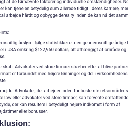
gt af de førnævnte faktorer og individuelle omstændigheder. N
r kan tjene en betydelig sum allerede tidligt i deres karriere, me
kal arbejde hårdt og opbygge deres ry inden de kan nå det sam
ints:
snitlig årsløn: Ifølge statistikker er den gennemsnitlige årlige 
er i USA omkring $122,960 dollars, alt afhængigt af område og
se.
rskab: Advokater ved store firmaer stræber efter at blive partner
ormalt er forbundet med højere lønninger og del i virksomhedens
ste.
rbejde: Advokater, der arbejder inden for bestemte retsområder
te law eller advokater ved store firmaer, kan forvente omfattend
yrde, der kan resultere i betydeligt højere indkomst i form af
jdstimer eller bonusser.
klusion: