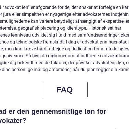
å “advokat løn” er afgørende for de, der ønsker at forfølge en kar
r jura eller simpelthen er nysgerrige efter advokaternes indtjenin
smulighederne kan variere betydeligt afhængigt af ekspertise, er
tørrelse, geografisk placering og klienttype. Historisk set har
enes lønniveau udviklet sig i takt med samfundsændringer, øk
ence og teknologiske fremskridt. I dag er advokatlønninger stad
ve, men kan kræve hårdt arbejde og dedication for at nå de højes
ingsniveauer. Så hvis du drømmer om at indtræde i advokatbran
 gøre dig bekendt med de faktorer, der påvirker advokatens løn, 
 dine personlige mål og ambitioner, når du planlægger din karrie
FAQ
ad er den gennemsnitlige løn for
vokater?