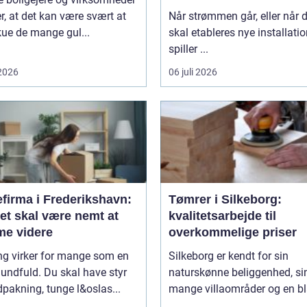
r, at det kan være svært at
Når strømmen går, eller når 
ue de mange gul...
skal etableres nye installatio
spiller ...
 2026
06 juli 2026
efirma i Frederikshavn:
Tømrer i Silkeborg:
et skal være nemt at
kvalitetsarbejde til
e videre
overkommelige priser
ng virker for mange som en
Silkeborg er kendt for sin
undfuld. Du skal have styr
naturskønne beliggenhed, si
pakning, tunge l&oslas...
mange villaområder og en bl