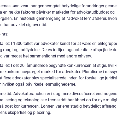
ernes lønniveau har gennemgået betydelige forandringer genn
da en række faktorer påvirker markedet for advokatudbuddet og
ørgslen. En historisk gennemgang af “advokat løn” afslører, hvo
 har udviklet sig over tid.
ints:
allet: I 1800-tallet var advokater kendt for at være en elitegrup
ig magt og indflydelse. Deres indtjeningspotentiale afspejlede d
og var meget høj sammenlignet med andre erhverv.
allet: I det 20. århundrede begyndte konkurrencen at stige, hvilk
mere konkurrencepræget marked for advokater. Pluralisme i retss
at flere advokater blev specialiserede inden for forskellige juridis
, hvilket også påvirkede lønmulighederne.
ne tid: Advokatbranchen er i dag mere diversificeret end nogen
balisering og teknologiske fremskridt har åbnet op for nye mulig
å øget konkurrencen. Lønnen varierer stadig betydeligt afhængi
ens ekspertise og placering.