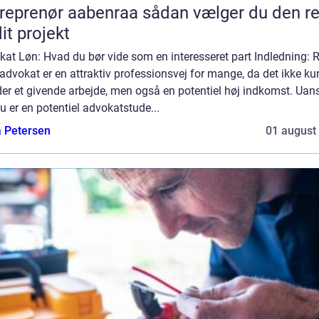
enør aabenraa sådan vælger du den rette
dit projekt
at Løn: Hvad du bør vide som en interesseret part Indledning: R
dvokat er en attraktiv professionsvej for mange, da det ikke ku
der et givende arbejde, men også en potentiel høj indkomst. Uan
 er en potentiel advokatstude...
a Petersen
01 august