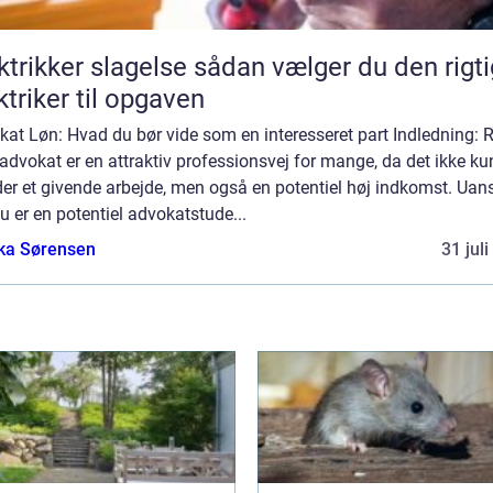
ker slagelse sådan vælger du den rigtige
ktriker til opgaven
at Løn: Hvad du bør vide som en interesseret part Indledning: R
dvokat er en attraktiv professionsvej for mange, da det ikke ku
der et givende arbejde, men også en potentiel høj indkomst. Uan
 er en potentiel advokatstude...
ka Sørensen
31 jul