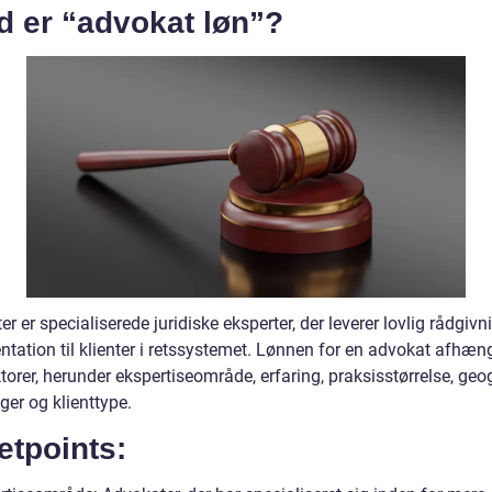
d er “advokat løn”?
r er specialiserede juridiske eksperter, der leverer lovlig rådgivn
ntation til klienter i retssystemet. Lønnen for en advokat afhæn
ktorer, herunder ekspertiseområde, erfaring, praksisstørrelse, geo
ger og klienttype.
etpoints: