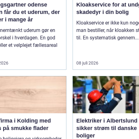
gsgartner odense
Kloakservice for at un
 får du et uderum, der
skadedyr i din bolig
er i mange år
Kloakservice er ikke kun noge
nnemtænkt uderum gør en
man bestiller, når kloakken 
orskel i hverdagen. En god
til. En systematisk gennem...
ller et velplejet fællesareal
 2026
08 juli 2026
firma i Kolding med
Elektriker i Albertslund
s på smukke flader
sikker strøm til danske
boliger
 boligejere og virksomheder