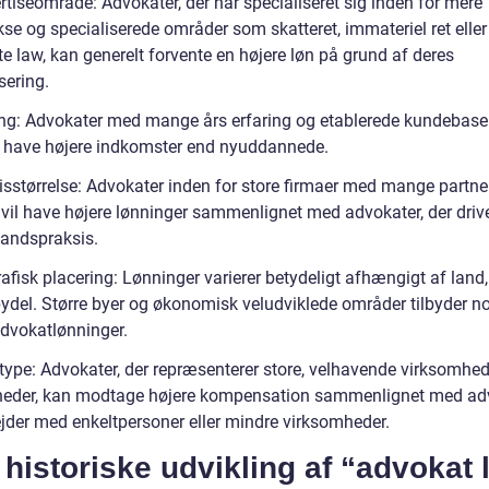
rtiseområde: Advokater, der har specialiseret sig inden for mere
se og specialiserede områder som skatteret, immateriel ret eller
e law, kan generelt forvente en højere løn på grund af deres
sering.
ing: Advokater med mange års erfaring og etablerede kundebaser
 have højere indkomster end nyuddannede.
isstørrelse: Advokater inden for store firmaer med mange partne
, vil have højere lønninger sammenlignet med advokater, der driv
andspraksis.
fisk placering: Lønninger varierer betydeligt afhængigt af land,
ydel. Større byer og økonomisk veludviklede områder tilbyder n
advokatlønninger.
type: Advokater, der repræsenterer store, velhavende virksomhede
eder, kan modtage højere kompensation sammenlignet med adv
ejder med enkeltpersoner eller mindre virksomheder.
historiske udvikling af “advokat 