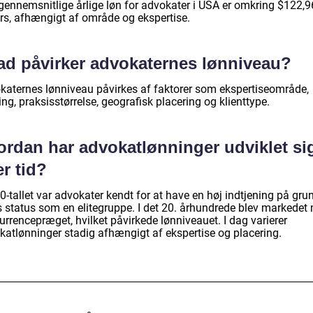
gennemsnitlige årlige løn for advokater i USA er omkring $122,
ars, afhængigt af område og ekspertise.
ad påvirker advokaternes lønniveau?
katernes lønniveau påvirkes af faktorer som ekspertiseområde,
ing, praksisstørrelse, geografisk placering og klienttype.
ordan har advokatlønninger udviklet si
r tid?
0-tallet var advokater kendt for at have en høj indtjening på gru
s status som en elitegruppe. I det 20. århundrede blev markedet
rrencepræget, hvilket påvirkede lønniveauet. I dag varierer
katlønninger stadig afhængigt af ekspertise og placering.