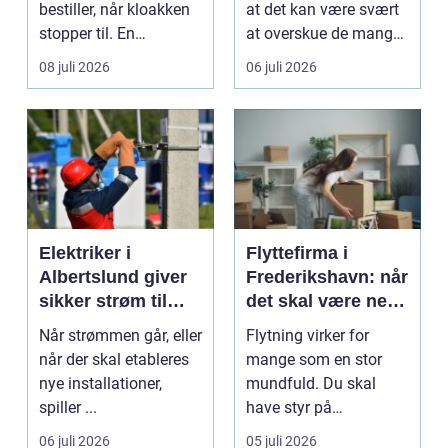
bestiller, når kloakken
at det kan være svært
stopper til. En
at overskue de mange
systematisk gennem...
gul...
08 juli 2026
06 juli 2026
Elektriker i
Flyttefirma i
Albertslund giver
Frederikshavn: når
sikker strøm til
det skal være nemt
danske boliger
at komme videre
Når strømmen går, eller
Flytning virker for
når der skal etableres
mange som en stor
nye installationer,
mundfuld. Du skal
spiller ...
have styr på
nedpakning, tunge
06 juli 2026
05 juli 2026