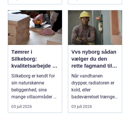
l&oslas...
Tømrer i
Vvs nyborg sådan
Silkeborg:
vælger du den
kvalitetsarbejde til
rette fagmand til
overkommelige
opgaven
Silkeborg er kendt for
Når vandhanen
priser
sin naturskønne
drypper, radiatoren er
beliggenhed, sine
kold, eller
mange villaområder og
badeværelset trænger
en bland...
til en gennemgribende
05 juli 2026
03 juli 2026
renoveri...