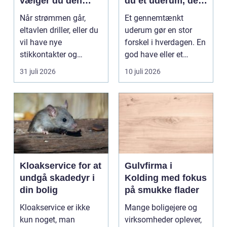
vælger du den
du et uderum, der
rigtige elektriker til
holder i mange år
Når strømmen går,
Et gennemtænkt
opgaven
eltavlen driller, eller du
uderum gør en stor
vil have nye
forskel i hverdagen. En
stikkontakter og
god have eller et
belysning, er en dygtig
velplejet fællesareal
31 juli 2026
10 juli 2026
e...
gi...
Kloakservice for at
Gulvfirma i
undgå skadedyr i
Kolding med fokus
din bolig
på smukke flader
Kloakservice er ikke
Mange boligejere og
kun noget, man
virksomheder oplever,