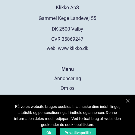
web:
www.klikko.dk
Menu
Annoncering
Om os
Cookies
På vores website bruges cookies til at huske dine indstillinger,
Kontakt os
statistik og personalisering af indhold og annoncer. Denne
Sitemap
information deles med tredjepart. Ved fortsat brug af websiden
godkender du cookiepolitikken.
Ok
Privatlivspolitik