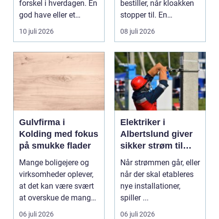
forskel i hverdagen. En
bestiller, når kloakken
god have eller et
stopper til. En
velplejet fællesareal
systematisk gennem...
10 juli 2026
08 juli 2026
gi...
Gulvfirma i
Elektriker i
Kolding med fokus
Albertslund giver
på smukke flader
sikker strøm til
danske boliger
Mange boligejere og
Når strømmen går, eller
virksomheder oplever,
når der skal etableres
at det kan være svært
nye installationer,
at overskue de mange
spiller ...
gul...
06 juli 2026
06 juli 2026