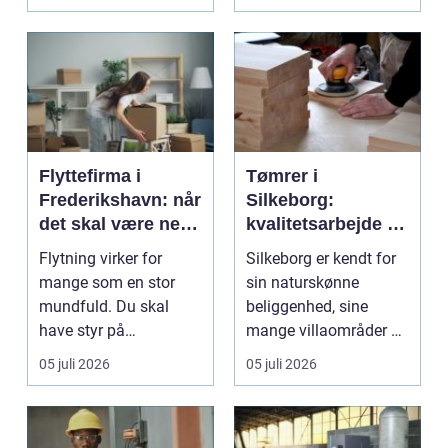
Flyttefirma i
Tømrer i
Frederikshavn: når
Silkeborg:
det skal være nemt
kvalitetsarbejde til
at komme videre
overkommelige
Flytning virker for
Silkeborg er kendt for
priser
mange som en stor
sin naturskønne
mundfuld. Du skal
beliggenhed, sine
have styr på
mange villaområder og
nedpakning, tunge
en bland...
05 juli 2026
05 juli 2026
l&oslas...