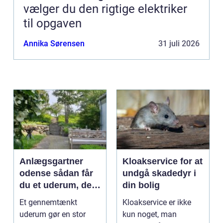
vælger du den rigtige elektriker
til opgaven
Annika Sørensen
31 juli 2026
Anlægsgartner
Kloakservice for at
odense sådan får
undgå skadedyr i
du et uderum, der
din bolig
holder i mange år
Et gennemtænkt
Kloakservice er ikke
uderum gør en stor
kun noget, man