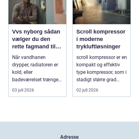
Vvs nyborg sådan
Scroll kompressor
vælger du den
i moderne
rette fagmand til
trykluftløsninger
opgaven
Når vandhanen
scroll kompressor er en
drypper, radiatoren er
kompakt og effektiv
kold, eller
type kompressor, som i
badeværelset trænger
stadigt større grad
til en gennemgribende
vælges til an...
03 juli 2026
02 juli 2026
renoveri...
Adresse