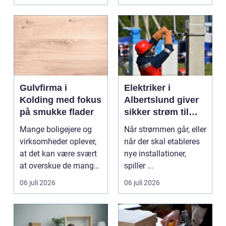
gi...
Gulvfirma i
Elektriker i
Kolding med fokus
Albertslund giver
på smukke flader
sikker strøm til
danske boliger
Mange boligejere og
Når strømmen går, eller
virksomheder oplever,
når der skal etableres
at det kan være svært
nye installationer,
at overskue de mange
spiller ...
gul...
06 juli 2026
06 juli 2026