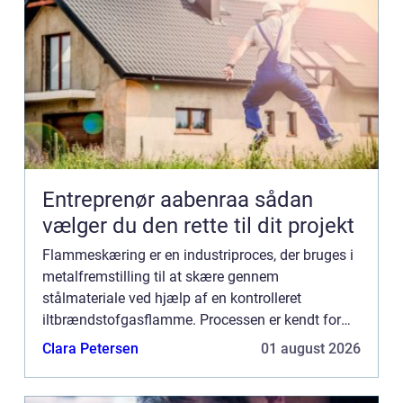
Entreprenør aabenraa sådan
vælger du den rette til dit projekt
Flammeskæring er en industriproces, der bruges i
metalfremstilling til at skære gennem
stålmateriale ved hjælp af en kontrolleret
iltbrændstofgasflamme. Processen er kendt for
sin evne til præcist at skære tykke stålemner og er
Clara Petersen
01 august 2026
udbredt inden for fors...