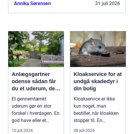
sin evne til præcist at skære tykke stålemner og er
Annika Sørensen
31 juli 2026
udbredt inden for fors...
Anlægsgartner
Kloakservice for at
odense sådan får
undgå skadedyr i
du et uderum, der
din bolig
holder i mange år
Et gennemtænkt
Kloakservice er ikke
uderum gør en stor
kun noget, man
forskel i hverdagen. En
bestiller, når kloakken
god have eller et
stopper til. En
velplejet fællesareal
systematisk gennem...
10 juli 2026
08 juli 2026