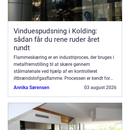
Vinduespudsning i Kolding:
sådan får du rene ruder året
rundt
Flammeskæring er en industriproces, der bruges i
metalfremstilling til at skære gennem
stålmateriale ved hjælp af en kontrolleret
iltbrændstofgasflamme. Processen er kendt for
sin evne til præcist at skære tykke stålemner og er
Annika Sørensen
03 august 2026
udbredt inden for fors...