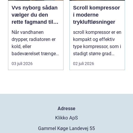
Vvs nyborg sådan
Scroll kompressor
vælger du den
i moderne
rette fagmand til
trykluftløsninger
opgaven
Når vandhanen
scroll kompressor er en
drypper, radiatoren er
kompakt og effektiv
kold, eller
type kompressor, som i
badeværelset trænger
stadigt større grad
til en gennemgribende
vælges til an...
03 juli 2026
02 juli 2026
renoveri...
Adresse