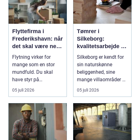
Flyttefirma i
Tømrer i
Frederikshavn: når
Silkeborg:
det skal være nemt
kvalitetsarbejde til
at komme videre
overkommelige
Flytning virker for
Silkeborg er kendt for
priser
mange som en stor
sin naturskønne
mundfuld. Du skal
beliggenhed, sine
have styr på
mange villaområder og
nedpakning, tunge
en bland...
05 juli 2026
05 juli 2026
l&oslas...