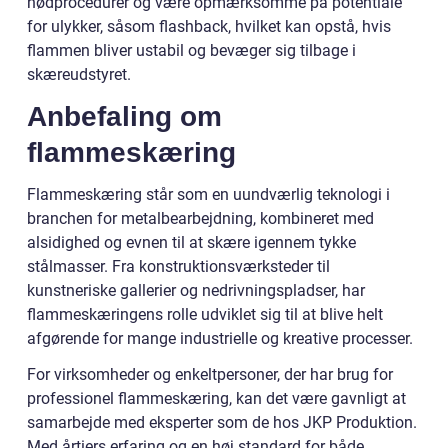
nødprocedurer og være opmærksomme på potentiale
for ulykker, såsom flashback, hvilket kan opstå, hvis
flammen bliver ustabil og bevæger sig tilbage i
skæreudstyret.
Anbefaling om
flammeskæring
Flammeskæring står som en uundværlig teknologi i
branchen for metalbearbejdning, kombineret med
alsidighed og evnen til at skære igennem tykke
stålmasser. Fra konstruktionsværksteder til
kunstneriske gallerier og nedrivningspladser, har
flammeskæringens rolle udviklet sig til at blive helt
afgørende for mange industrielle og kreative processer.
For virksomheder og enkeltpersoner, der har brug for
professionel flammeskæring, kan det være gavnligt at
samarbejde med eksperter som de hos JKP Produktion.
Med årtiers erfaring og en høj standard for både