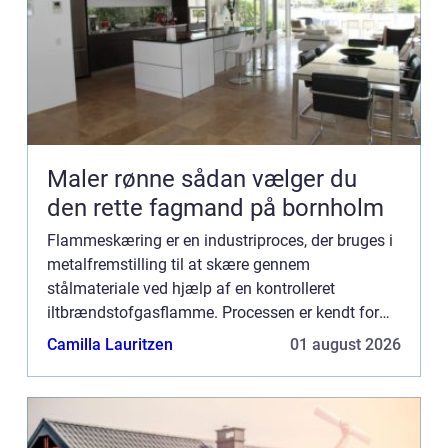
Maler rønne sådan vælger du
den rette fagmand på bornholm
Flammeskæring er en industriproces, der bruges i
metalfremstilling til at skære gennem
stålmateriale ved hjælp af en kontrolleret
iltbrændstofgasflamme. Processen er kendt for
sin evne til præcist at skære tykke stålemner og er
Camilla Lauritzen
01 august 2026
udbredt inden for fors...