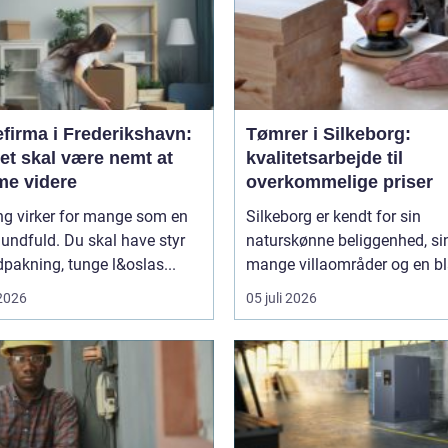
efirma i Frederikshavn:
Tømrer i Silkeborg:
et skal være nemt at
kvalitetsarbejde til
e videre
overkommelige priser
ng virker for mange som en
Silkeborg er kendt for sin
undfuld. Du skal have styr
naturskønne beliggenhed, si
pakning, tunge l&oslas...
mange villaområder og en bl
 2026
05 juli 2026