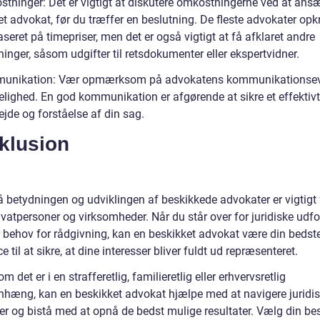
stninger: Det er vigtigt at diskutere omkostningerne ved at ans
t advokat, før du træffer en beslutning. De fleste advokater opk
seret på timepriser, men det er også vigtigt at få afklaret andre
nger, såsom udgifter til retsdokumenter eller ekspertvidner.
munikation: Vær opmærksom på advokatens kommunikationsev
elighed. En god kommunikation er afgørende at sikre et effektivt
jde og forståelse af din sag.
klusion
å betydningen og udviklingen af beskikkede advokater er vigtigt 
vatpersoner og virksomheder. Når du står over for juridiske udfo
ar behov for rådgivning, kan en beskikket advokat være din bedst
e til at sikre, at dine interesser bliver fuldt ud repræsenteret.
m det er i en strafferetlig, familieretlig eller erhvervsretlig
æng, kan en beskikket advokat hjælpe med at navigere juridi
er og bistå med at opnå de bedst mulige resultater. Vælg din be