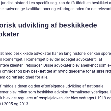
 juridisk bistand i en specifik sag, kan de få tildelt en beskikket 
de nødvendige kvalifikationer og erfaringer inden for det relevan
.
orisk udvikling af beskikkede
okater
et med beskikkede advokater har en lang historie, der kan spore
til Romerriget. I Romerriget blev der udpeget advokater til at
ntere klienter i retssager. Disse advokater blev anerkendt som e
s områder og blev beskæftiget af myndighederne for at sikre ret
em og retfærdighed for alle.
af middelalderen og den efterfølgende udvikling af nationale
emer blev rollen som beskikket advokat formaliseret yderligere. 
blev det reguleret af retsplejeloven, der blev vedtaget i 1919 o
t i 2005 og 2013.