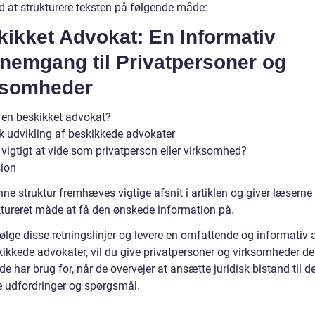
d at strukturere teksten på følgende måde:
ikket Advokat: En Informativ
nemgang til Privatpersoner og
ksomheder
 en beskikket advokat?
sk udvikling af beskikkede advokater
 vigtigt at vide som privatperson eller virksomhed?
ion
ne struktur fremhæves vigtige afsnit i artiklen og giver læsern
ktureret måde at få den ønskede information på.
ølge disse retningslinjer og levere en omfattende og informativ a
ikkede advokater, vil du give privatpersoner og virksomheder d
 de har brug for, når de overvejer at ansætte juridisk bistand til d
ke udfordringer og spørgsmål.