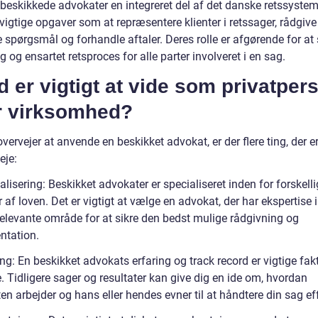
 beskikkede advokater en integreret del af det danske retssystem
vigtige opgaver som at repræsentere klienter i retssager, rådgiv
e spørgsmål og forhandle aftaler. Deres rolle er afgørende for at 
g og ensartet retsproces for alle parter involveret i en sag.
 er vigtigt at vide som privatper
er virksomhed?
vervejer at anvende en beskikket advokat, er der flere ting, der er
eje:
alisering: Beskikket advokater er specialiseret inden for forskell
af loven. Det er vigtigt at vælge en advokat, der har ekspertise 
 relevante område for at sikre den bedst mulige rådgivning og
ntation.
ing: En beskikket advokats erfaring og track record er vigtige fakt
. Tidligere sager og resultater kan give dig en ide om, hvordan
n arbejder og hans eller hendes evner til at håndtere din sag eff