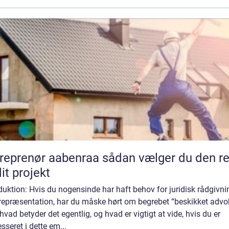
enør aabenraa sådan vælger du den rette
dit projekt
duktion: Hvis du nogensinde har haft behov for juridisk rådgivni
 repræsentation, har du måske hørt om begrebet “beskikket advo
vad betyder det egentlig, og hvad er vigtigt at vide, hvis du er
esseret i dette em...