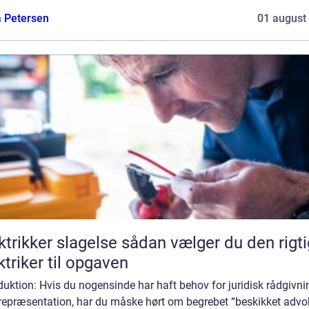
a Petersen
01 august
ker slagelse sådan vælger du den rigtige
ktriker til opgaven
duktion: Hvis du nogensinde har haft behov for juridisk rådgivni
 repræsentation, har du måske hørt om begrebet “beskikket advo