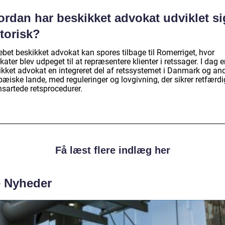
ordan har beskikket advokat udviklet si
torisk?
bet beskikket advokat kan spores tilbage til Romerriget, hvor
ater blev udpeget til at repræsentere klienter i retssager. I dag e
ikket advokat en integreret del af retssystemet i Danmark og an
pæiske lande, med reguleringer og lovgivning, der sikrer retfærd
nsartede retsprocedurer.
Få læst flere indlæg her
e Nyheder