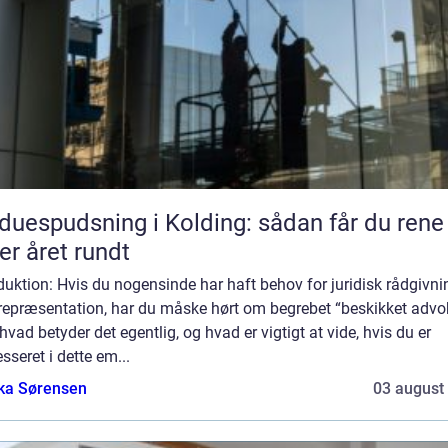
duespudsning i Kolding: sådan får du rene
er året rundt
duktion: Hvis du nogensinde har haft behov for juridisk rådgivni
 repræsentation, har du måske hørt om begrebet “beskikket advo
vad betyder det egentlig, og hvad er vigtigt at vide, hvis du er
esseret i dette em...
ka Sørensen
03 august