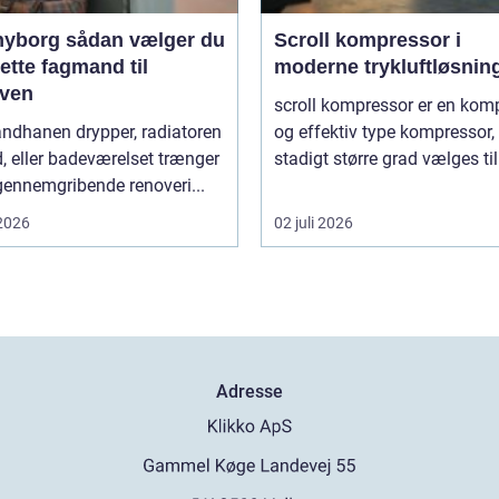
sådan vælger du
Scroll kompressor i
ette fagmand til
moderne trykluftløsnin
ven
scroll kompressor er en kom
andhanen drypper, radiatoren
og effektiv type kompressor,
d, eller badeværelset trænger
stadigt større grad vælges til
 gennemgribende renoveri...
 2026
02 juli 2026
Adresse