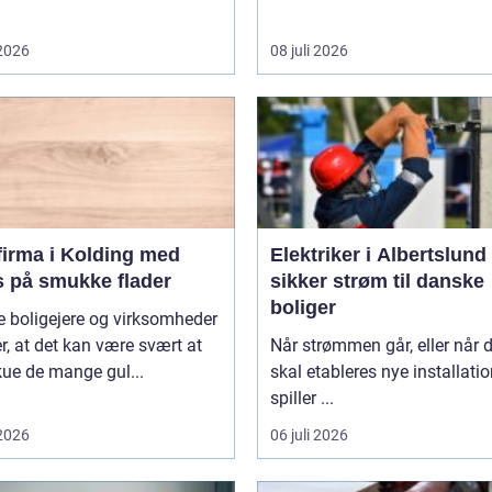
 2026
08 juli 2026
firma i Kolding med
Elektriker i Albertslund
s på smukke flader
sikker strøm til danske
boliger
 boligejere og virksomheder
r, at det kan være svært at
Når strømmen går, eller når 
ue de mange gul...
skal etableres nye installatio
spiller ...
 2026
06 juli 2026