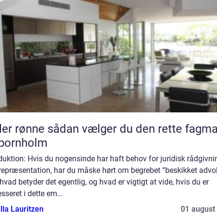
sådan vælger du den rette fagmand
 bornholm
duktion: Hvis du nogensinde har haft behov for juridisk rådgivni
 repræsentation, har du måske hørt om begrebet “beskikket advo
vad betyder det egentlig, og hvad er vigtigt at vide, hvis du er
esseret i dette em...
lla Lauritzen
01 august