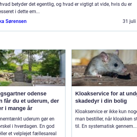
vad betyder det egentlig, og hvad er vigtigt at vide, hvis du er
esseret i dette em...
ka Sørensen
31 jul
gsgartner odense
Kloakservice for at un
 får du et uderum, der
skadedyr i din bolig
er i mange år
Kloakservice er ikke kun noge
nnemtænkt uderum gør en
man bestiller, når kloakken 
orskel i hverdagen. En god
til. En systematisk gennem...
ller et velplejet fællesareal