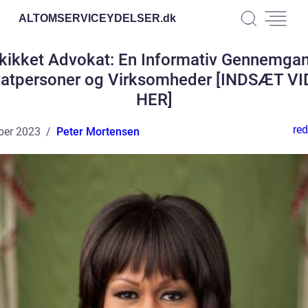
ALTOMSERVICEYDELSER.
dk
kikket Advokat: En Informativ Gennemgang
vatpersoner og Virksomheder [INDSÆT V
HER]
red
ber 2023
Peter Mortensen