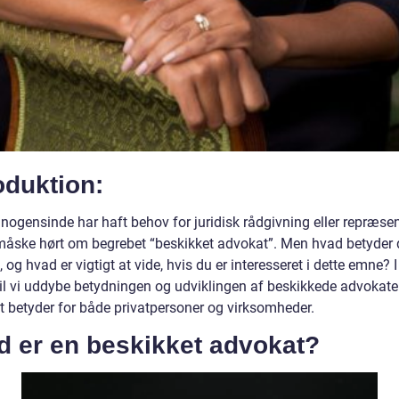
oduktion:
nogensinde har haft behov for juridisk rådgivning eller repræsen
måske hørt om begrebet “beskikket advokat”. Men hvad betyder 
, og hvad er vigtigt at vide, hvis du er interesseret i dette emne? 
vil vi uddybe betydningen og udviklingen af beskikkede advokater
t betyder for både privatpersoner og virksomheder.
d er en beskikket advokat?