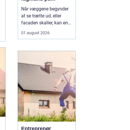
bornholm
Når væggene begynder
at se trætte ud, eller
facaden skaller, kan en
dygtig maler gøre en
01 august 2026
enorm forskel. Mange
husejere på Bornholm
står jævnligt med
spørgsmålet: Skal vi selv
i gang med penslen, eller
skal vi få professionel
hjælp? Særligt i Rønne,
h...
Entreprenør