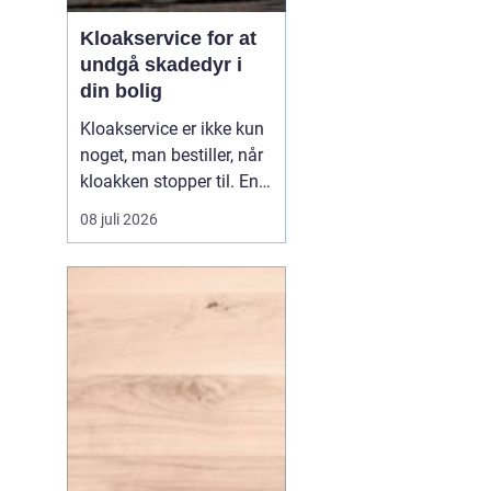
Kloakservice for at
undgå skadedyr i
din bolig
Kloakservice er ikke kun
noget, man bestiller, når
kloakken stopper til. En
systematisk
08 juli 2026
gennemgang af
anlægget kan afsløre
små fejl i god tid, så de
ikke udvikler sig til større
skader. Med en grundig
tilgang, do...