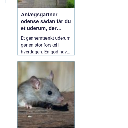
Anlægsgartner
odense sådan får du
et uderum, der
holder i mange år
Et gennemtænkt uderum
gør en stor forskel i
hverdagen. En god have
eller et velplejet
fællesareal giver ro i
hovedet, plads til
fællesskab og bedre
rammer for både
mennesker og natur.
Mange i og omkring
Odense vælger derfor en
professionel
10 juli 2026