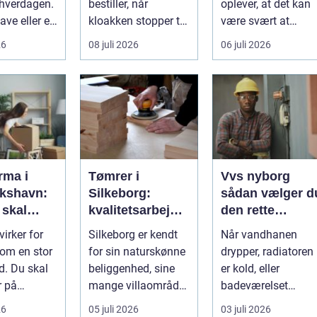
i hverdagen.
bestiller, når
oplever, at det kan
ve eller et
kloakken stopper til.
være svært at
 fællesareal
En systematisk
overskue de mang
26
08 juli 2026
06 juli 2026
gennem...
gul...
irma i
Tømrer i
Vvs nyborg
ikshavn:
Silkeborg:
sådan vælger d
 skal
kvalitetsarbejde
den rette
emt at
til
fagmand til
virker for
Silkeborg er kendt
Når vandhanen
videre
overkommelige
opgaven
om en stor
for sin naturskønne
drypper, radiatoren
priser
. Du skal
beliggenhed, sine
er kold, eller
r på
mange villaområder
badeværelset
ng, tunge
og en bland...
trænger til en
26
05 juli 2026
03 juli 2026