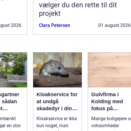
vælger du den rette til dit
projekt
ugust 2026
Clara Petersen
01 august 2026
gartner
Kloakservice for
Gulvfirma i
an
at undgå
Kolding med
et
skadedyr i din
fokus på
, der
bolig
smukke flader
emtænkt
Kloakservice er ikke
Mange boligejere o
 i mange
ør en stor
kun noget, man
virksomheder