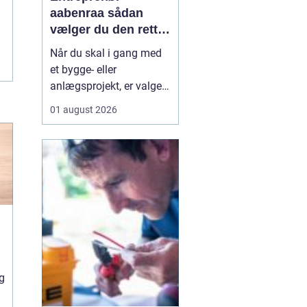
aabenraa sådan
vælger du den rette
til dit projekt
Når du skal i gang med
et bygge- eller
anlægsprojekt, er valget
af entreprenør en af de
01 august 2026
vigtigste beslutninger. En
dygtig entreprenør kan
spare dig både tid, penge
og bekymringer, mens et
dårligt valg let ender i
forsinkelser,
ekstraregninger og
ueni...
g