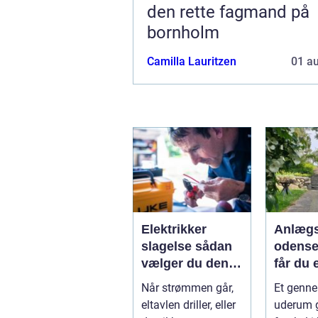
den rette fagmand på
bornholm
Camilla Lauritzen
01 a
Elektrikker
Anlægs
slagelse sådan
odense såd
vælger du den
får du 
rigtige elektriker
uderum
Når strømmen går,
Et genn
til opgaven
holder
eltavlen driller, eller
uderum g
år