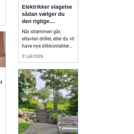
Elektrikker slagelse
sådan vælger du
e
den rigtige
elektriker til
Når strømmen går,
opgaven
eltavlen driller, eller du vil
have nye stikkontakter
og belysning, er en
31 juli 2026
dygtig elektriker
afgørende for både
sikkerhed og komfort. I
u
og omkring Slagelse
findes der mange el-
firmaer, og valget kan
virke uoverskueligt.
Hvordan sikre...