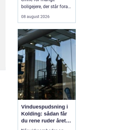
boligejere, der står foran
en renovering, en
08 august 2026
tilbygning eller et helt nyt
byggeprojekt. Når du
skal have udført
tømrerarbejde i køge,
handler valget ikke kun
om pris, men også om
erfaring, tryghed og en
løsning,...
Vinduespudsning i
Kolding: sådan får
du rene ruder året
rundt