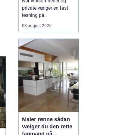
Når virksomheder og
private vælger en fast
løsning på
vinduespudsning, får de
03 august 2026
både mere dagslys, et
skarpere
førstehåndsindtryk og
mindre praktisk bøvl i
hverdagen. Mange i
området v&aeli...
Maler rønne sådan
vælger du den rette
fagmand på