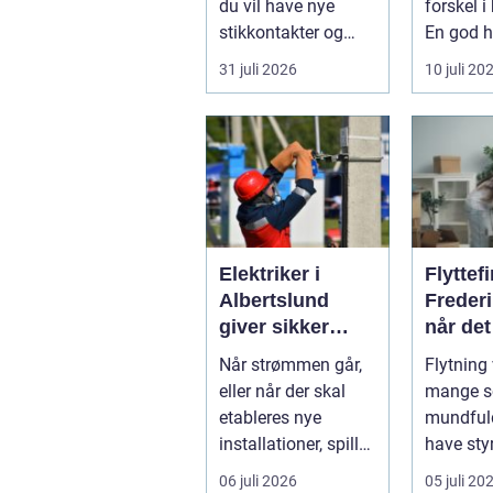
du vil have nye
forskel 
stikkontakter og
En god ha
belysning, er en
velplejet
31 juli 2026
10 juli 20
dygtig e...
gi...
Elektriker i
Flyttef
Albertslund
Freder
giver sikker
når det
strøm til danske
være n
Når strømmen går,
Flytning 
boliger
komme 
eller når der skal
mange s
etableres nye
mundfuld
installationer, spiller
have sty
...
nedpakni
06 juli 2026
05 juli 20