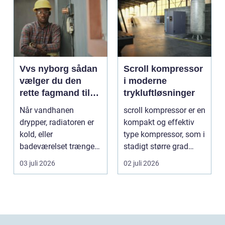
Vvs nyborg sådan
Scroll kompressor
vælger du den
i moderne
rette fagmand til
trykluftløsninger
opgaven
Når vandhanen
scroll kompressor er en
drypper, radiatoren er
kompakt og effektiv
kold, eller
type kompressor, som i
badeværelset trænger
stadigt større grad
til en gennemgribende
vælges til an...
03 juli 2026
02 juli 2026
renoveri...