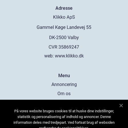
Adresse
web:
www.klikko.dk
Menu
Annoncering
Om os
Cookies
På vores website bruges cookies til at huske dine indstillinger,
Kontakt os
statistik og personalisering af indhold og annoncer. Denne
Sitemap
information deles med tredjepart. Ved fortsat brug af websiden