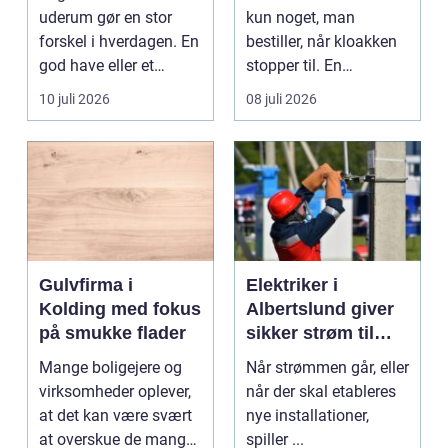
uderum gør en stor
kun noget, man
forskel i hverdagen. En
bestiller, når kloakken
god have eller et
stopper til. En
velplejet fællesareal
systematisk gennem...
10 juli 2026
08 juli 2026
gi...
Gulvfirma i
Elektriker i
Kolding med fokus
Albertslund giver
på smukke flader
sikker strøm til
danske boliger
Mange boligejere og
Når strømmen går, eller
virksomheder oplever,
når der skal etableres
at det kan være svært
nye installationer,
at overskue de mange
spiller ...