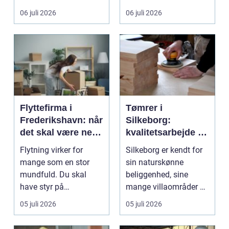
gul...
06 juli 2026
06 juli 2026
Flyttefirma i
Tømrer i
Frederikshavn: når
Silkeborg:
det skal være nemt
kvalitetsarbejde til
at komme videre
overkommelige
Flytning virker for
Silkeborg er kendt for
priser
mange som en stor
sin naturskønne
mundfuld. Du skal
beliggenhed, sine
have styr på
mange villaområder og
nedpakning, tunge
en bland...
05 juli 2026
05 juli 2026
l&oslas...