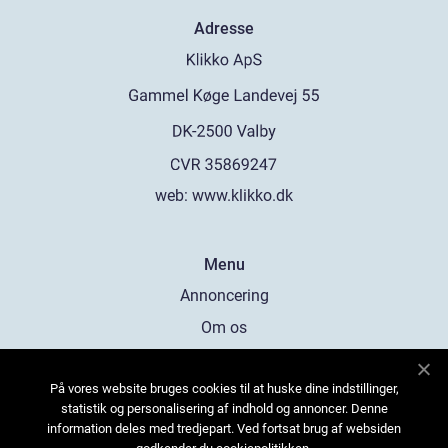
Adresse
web:
www.klikko.dk
Menu
Annoncering
Om os
Cookies
På vores website bruges cookies til at huske dine indstillinger,
Kontakt os
statistik og personalisering af indhold og annoncer. Denne
Sitemap
information deles med tredjepart. Ved fortsat brug af websiden