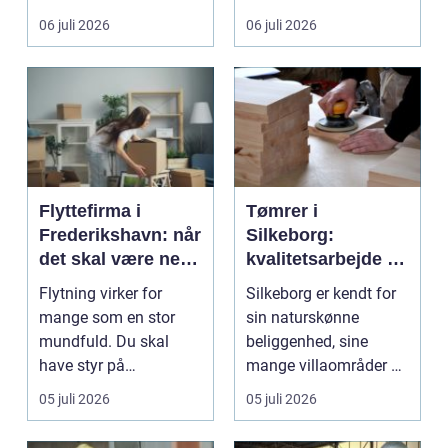
gul...
06 juli 2026
06 juli 2026
Flyttefirma i
Tømrer i
Frederikshavn: når
Silkeborg:
det skal være nemt
kvalitetsarbejde til
at komme videre
overkommelige
Flytning virker for
Silkeborg er kendt for
priser
mange som en stor
sin naturskønne
mundfuld. Du skal
beliggenhed, sine
have styr på
mange villaområder og
nedpakning, tunge
en bland...
05 juli 2026
05 juli 2026
l&oslas...