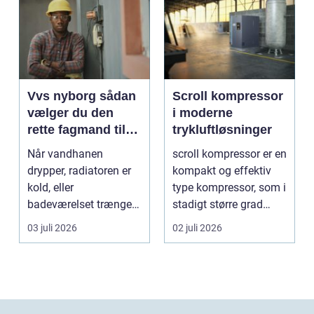
Vvs nyborg sådan
Scroll kompressor
vælger du den
i moderne
rette fagmand til
trykluftløsninger
opgaven
Når vandhanen
scroll kompressor er en
drypper, radiatoren er
kompakt og effektiv
kold, eller
type kompressor, som i
badeværelset trænger
stadigt større grad
til en gennemgribende
vælges til an...
03 juli 2026
02 juli 2026
renoveri...