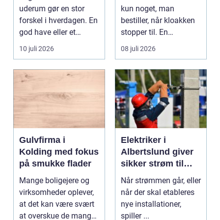
uderum gør en stor
kun noget, man
forskel i hverdagen. En
bestiller, når kloakken
god have eller et
stopper til. En
velplejet fællesareal
systematisk gennem...
10 juli 2026
08 juli 2026
gi...
Gulvfirma i
Elektriker i
Kolding med fokus
Albertslund giver
på smukke flader
sikker strøm til
danske boliger
Mange boligejere og
Når strømmen går, eller
virksomheder oplever,
når der skal etableres
at det kan være svært
nye installationer,
at overskue de mange
spiller ...