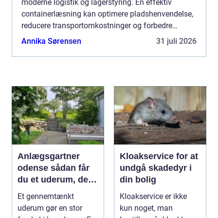
moderne logistik og lagerstyring. En effektiv
containerlæsning kan optimere pladshenvendelse,
reducere transportomkostninger og forbedre
sikkerhedsvilkårene. For mange virksomheder, sp...
Annika Sørensen
31 juli 2026
Anlægsgartner
Kloakservice for at
odense sådan får
undgå skadedyr i
du et uderum, der
din bolig
holder i mange år
Et gennemtænkt
Kloakservice er ikke
uderum gør en stor
kun noget, man