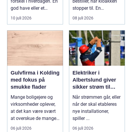
forskel i hverdagen. En
bestiller, når kloakken
god have eller et
stopper til. En
velplejet fællesareal
systematisk gennem...
10 juli 2026
08 juli 2026
gi...
Gulvfirma i Kolding
Elektriker i
med fokus på
Albertslund giver
smukke flader
sikker strøm til
danske boliger
Mange boligejere og
Når strømmen går, eller
virksomheder oplever,
når der skal etableres
at det kan være svært
nye installationer,
at overskue de mange
spiller ...
gul...
06 juli 2026
06 juli 2026