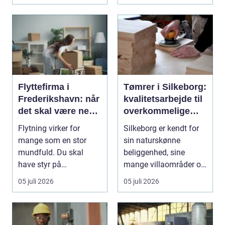
Flyttefirma i
Tømrer i Silkeborg:
Frederikshavn: når
kvalitetsarbejde til
det skal være nemt
overkommelige
at komme videre
priser
Flytning virker for
Silkeborg er kendt for
mange som en stor
sin naturskønne
mundfuld. Du skal
beliggenhed, sine
have styr på
mange villaområder og
nedpakning, tunge
en bland...
05 juli 2026
05 juli 2026
l&oslas...