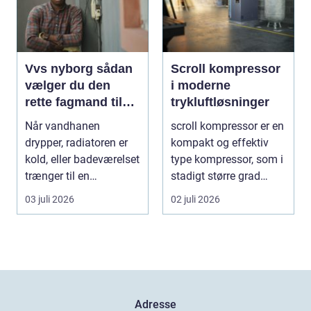
Vvs nyborg sådan
Scroll kompressor
vælger du den
i moderne
rette fagmand til
trykluftløsninger
opgaven
Når vandhanen
scroll kompressor er en
drypper, radiatoren er
kompakt og effektiv
kold, eller badeværelset
type kompressor, som i
trænger til en
stadigt større grad
gennemgribende
vælges til an...
03 juli 2026
02 juli 2026
renoveri...
Adresse