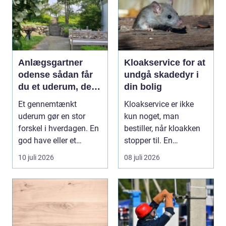
Anlægsgartner
Kloakservice for at
odense sådan får
undgå skadedyr i
du et uderum, der
din bolig
holder i mange år
Et gennemtænkt
Kloakservice er ikke
uderum gør en stor
kun noget, man
forskel i hverdagen. En
bestiller, når kloakken
god have eller et
stopper til. En
velplejet fællesareal
systematisk gennem...
10 juli 2026
08 juli 2026
gi...