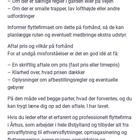
– Om der er særlige regler i gården eller på vejen
– Om der er smalle trapper, lav lofthøjde eller andre
udfordringer
Informer flyttefirmaet om dette på forhånd, så de kan
planlægge ruten og eventuelt medbringe ekstra udstyr.
Aftal pris og vilkår på forhånd
For at undgå misforståelser er det en god idé at få:
– En skriftlig aftale om pris (fast pris eller timepris)
– Klarhed over, hvad prisen dækker
– Oplysninger om afbestillingsregler og eventuelle
gebyrer
På den måde ved begge parter, hvad der forventes, og du
kan trygt læne dig op ad den aftale, I har lavet.
Hvis du leder efter et erfarent og professionelt flyttefirma
i Århus, som arbejder i hele Østjylland og tilbyder alt fra
privatflytning til erhvervsflytninger, opmagasinering og
flytterengøring, peger mange anmeldelser og