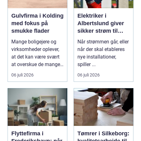
Gulvfirma i Kolding
Elektriker i
med fokus på
Albertslund giver
smukke flader
sikker strøm til
danske boliger
Mange boligejere og
Når strømmen går, eller
virksomheder oplever,
når der skal etableres
at det kan være svært
nye installationer,
at overskue de mange
spiller ...
gul...
06 juli 2026
06 juli 2026
Flyttefirma i
Tømrer i Silkeborg:
Frederikshavn: når
kvalitetsarbejde til