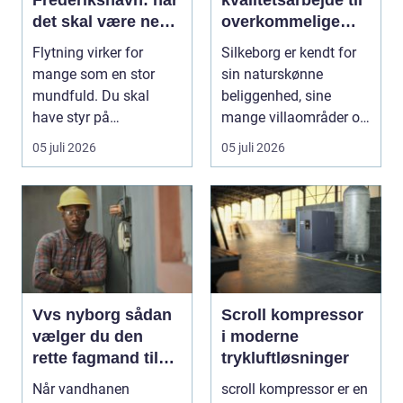
det skal være nemt
overkommelige
at komme videre
priser
Flytning virker for
Silkeborg er kendt for
mange som en stor
sin naturskønne
mundfuld. Du skal
beliggenhed, sine
have styr på
mange villaområder og
nedpakning, tunge
en bland...
05 juli 2026
05 juli 2026
l&oslas...
Vvs nyborg sådan
Scroll kompressor
vælger du den
i moderne
rette fagmand til
trykluftløsninger
opgaven
Når vandhanen
scroll kompressor er en