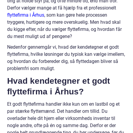
ting at holde styr på, og ofte mindre tid, end man tror.
Derfor vælger mange at få hjælp fra et professionelt
flyttefirma i Århus
, som kan gøre hele processen
tryggere, hurtigere og mere overskuelig. Men hvad skal
du kigge efter, når du vælger flyttefirma, og hvordan får
du mest muligt ud af pengene?
Nedenfor gennemgår vi, hvad der kendetegner et godt
flyttefirma, hvilke løsninger du typisk kan vælge imellem,
og hvordan du forbereder dig, så flyttedagen bliver så
problemfri som muligt.
Hvad kendetegner et godt
flyttefirma i Århus?
Et godt flyttefirma handler ikke kun om en lastbil og et
par stærke flyttemænd. Det handler om tillid. Du
overlader hele dit hjem eller virksomheds inventar til
nogle andre, ofte på én og samme dag. Derfor er der
nogle helt grundlæggende ting, du bør undersøge, før du