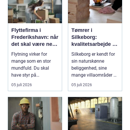
Flyttefirma i
Tømrer i
Frederikshavn: når
Silkeborg:
det skal være nemt
kvalitetsarbejde til
at komme videre
overkommelige
Flytning virker for
Silkeborg er kendt for
priser
mange som en stor
sin naturskønne
mundfuld. Du skal
beliggenhed, sine
have styr på
mange villaområder og
nedpakning, tunge
en bland...
05 juli 2026
05 juli 2026
l&oslas...