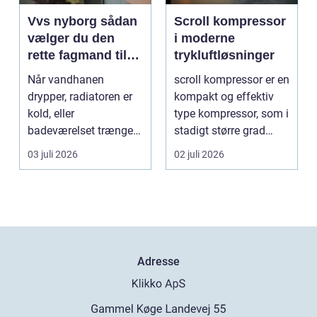
Vvs nyborg sådan
Scroll kompressor
vælger du den
i moderne
rette fagmand til
trykluftløsninger
opgaven
Når vandhanen
scroll kompressor er en
drypper, radiatoren er
kompakt og effektiv
kold, eller
type kompressor, som i
badeværelset trænger
stadigt større grad
til en gennemgribende
vælges til an...
03 juli 2026
02 juli 2026
renoveri...
Adresse