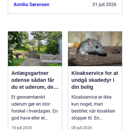
er her, en dygtig glarmester kommer ind ...
Annika Sørensen
31 juli 2026
Anlægsgartner
Kloakservice for at
odense sådan får
undgå skadedyr i
du et uderum, der
din bolig
holder i mange år
Et gennemtænkt
Kloakservice er ikke
uderum gør en stor
kun noget, man
forskel i hverdagen. En
bestiller, når kloakken
god have eller et
stopper til. En
velplejet fællesareal
systematisk gennem...
10 juli 2026
08 juli 2026