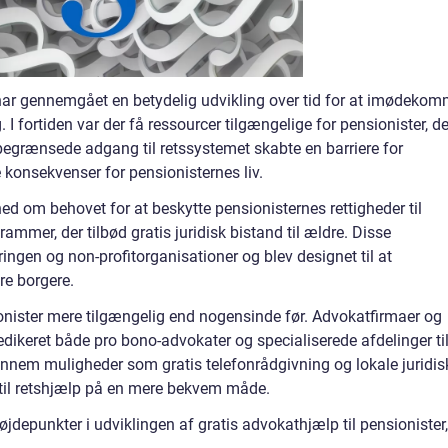
 har gennemgået en betydelig udvikling over tid for at imødeko
I fortiden var der få ressourcer tilgængelige for pensionister, de
 begrænsede adgang til retssystemet skabte en barriere for
 konsekvenser for pensionisternes liv.
hed om behovet for at beskytte pensionisternes rettigheder til
ammer, der tilbød gratis juridisk bistand til ældre. Disse
ngen og non-profitorganisationer og blev designet til at
e borgere.
ionister mere tilgængelig end nogensinde før. Advokatfirmaer og
edikeret både pro bono-advokater og specialiserede afdelinger til
nnem muligheder som gratis telefonrådgivning og lokale juridis
 til retshjælp på en mere bekvem måde.
depunkter i udviklingen af gratis advokathjælp til pensionister,