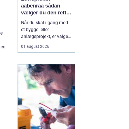
aabenraa sådan
vælger du den rette
til dit projekt
Når du skal i gang med
et bygge- eller
ge
anlægsprojekt, er valget
af entreprenør en af de
ice
01 august 2026
vigtigste beslutninger. En
dygtig entreprenør kan
spare dig både tid, penge
og bekymringer, mens et
dårligt valg let ender i
forsinkelser,
ekstraregninger og
ueni...