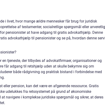
ode i livet, hvor mange ældre mennesker får brug for juridisk
prettelse af testamenter, socialretlige spørgsmål eller arveretli
 for pensionister at have adgang til gratis advokathjælp. Denne
gratis advokathjælp til pensionister og se på, hvordan denne serv
nsionister?
r en tjeneste, der tilbydes af advokatfirmaer, organisationer og
gere får adgang til retshjælp uden at skulle bekymre sig om
uderer både rådgivning og praktisk bistand i forbindelse med
ng.
 eller pension, kan det være en afgørende ressource. Gratis
 ikke udelukkes fra retssystemet på grund af økonomiske
t navigere i komplekse juridiske spørgsmål og sikrer, at deres
tet.