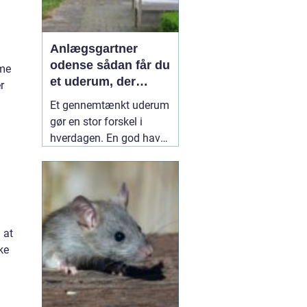
Anlægsgartner
odense sådan får du
mme
et uderum, der
r
holder i mange år
Et gennemtænkt uderum
gør en stor forskel i
hverdagen. En god have
eller et velplejet
fællesareal giver ro i
hovedet, plads til
fællesskab og bedre
rammer for både
 at
mennesker og natur.
ke
Mange i og omkring
Odense vælger derfor en
professionel
10 juli 2026