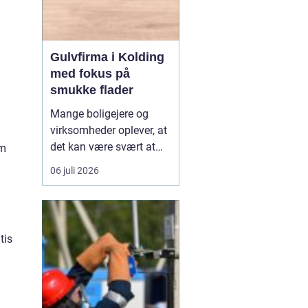
Gulvfirma i Kolding
med fokus på
smukke flader
Mange boligejere og
virksomheder oplever, at
det kan være svært at
em
overskue de mange
06 juli 2026
gulvtyper, priser og
løsninger. Valget handler
ikke kun om udseende,
men også om rengøring,
tis
slidstyrke, akustik og
økonomi. De...