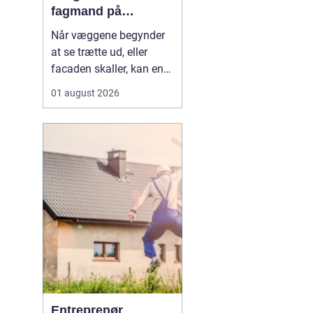
fagmand på
bornholm
Når væggene begynder
at se trætte ud, eller
facaden skaller, kan en
dygtig maler gøre en
01 august 2026
enorm forskel. Mange
husejere på Bornholm
står jævnligt med
spørgsmålet: Skal vi selv
i gang med penslen, eller
skal vi få professionel
hjælp? Særligt i Rønne,
h...
Entreprenør