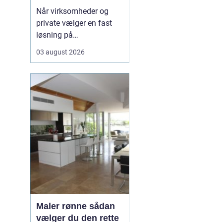
rundt
Når virksomheder og
private vælger en fast
løsning på
vinduespudsning, får de
03 august 2026
både mere dagslys, et
skarpere
førstehåndsindtryk og
mindre praktisk bøvl i
hverdagen. Mange i
området v&aeli...
Maler rønne sådan
vælger du den rette