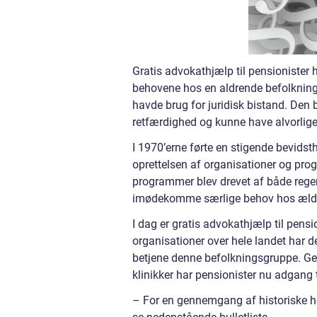
Gratis advokathjælp til pensionister
behovene hos en aldrende befolkning. 
havde brug for juridisk bistand. Den
retfærdighed og kunne have alvorlige
I 1970’erne førte en stigende bevidst
oprettelsen af organisationer og progr
programmer blev drevet af både regeri
imødekomme særlige behov hos ældr
I dag er gratis advokathjælp til pens
organisationer over hele landet har d
betjene denne befolkningsgruppe. Ge
klinikker har pensionister nu adgang
– For en gennemgang af historiske høj