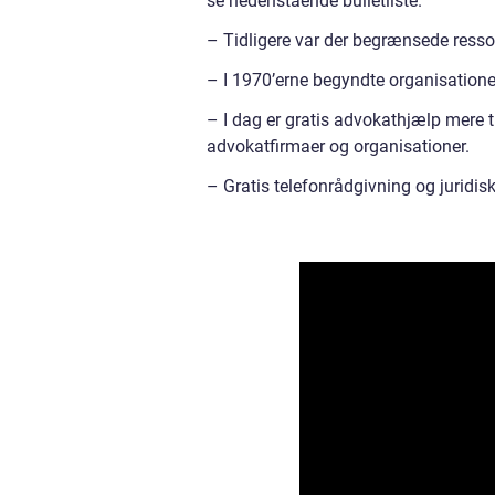
se nedenstående bulletliste.
– Tidligere var der begrænsede resso
– I 1970’erne begyndte organisationer
– I dag er gratis advokathjælp mere 
advokatfirmaer og organisationer.
– Gratis telefonrådgivning og juridis