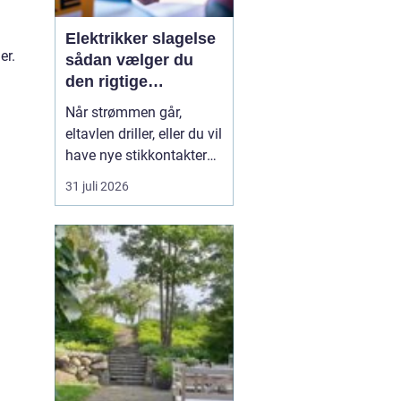
Elektrikker slagelse
er.
sådan vælger du
den rigtige
elektriker til
Når strømmen går,
opgaven
eltavlen driller, eller du vil
have nye stikkontakter
og belysning, er en
31 juli 2026
dygtig elektriker
afgørende for både
sikkerhed og komfort. I
og omkring Slagelse
findes der mange el-
firmaer, og valget kan
virke uoverskueligt.
Hvordan sikre...