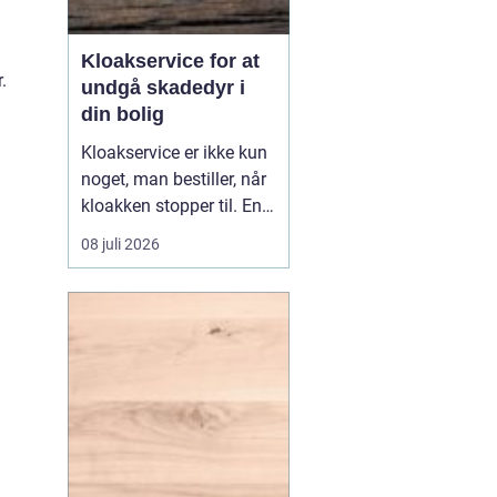
Kloakservice for at
.
undgå skadedyr i
din bolig
Kloakservice er ikke kun
noget, man bestiller, når
kloakken stopper til. En
systematisk
08 juli 2026
gennemgang af
anlægget kan afsløre
små fejl i god tid, så de
ikke udvikler sig til større
skader. Med en grundig
tilgang, do...