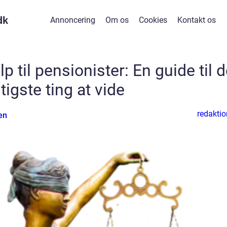
dk
Annoncering
Om os
Cookies
Kontakt os
p til pensionister: En guide til 
tigste ting at vide
redaktio
en