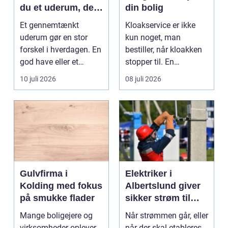
du et uderum, der
din bolig
holder i mange år
Et gennemtænkt
Kloakservice er ikke
uderum gør en stor
kun noget, man
forskel i hverdagen. En
bestiller, når kloakken
god have eller et
stopper til. En
velplejet fællesareal
systematisk gennem...
10 juli 2026
08 juli 2026
gi...
Gulvfirma i
Elektriker i
Kolding med fokus
Albertslund giver
på smukke flader
sikker strøm til
danske boliger
Mange boligejere og
Når strømmen går, eller
virksomheder oplever,
når der skal etableres