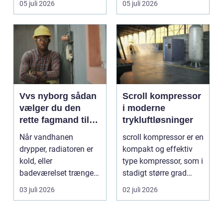
05 juli 2026
05 juli 2026
l&oslas...
Vvs nyborg sådan
Scroll kompressor
vælger du den
i moderne
rette fagmand til
trykluftløsninger
opgaven
Når vandhanen
scroll kompressor er en
drypper, radiatoren er
kompakt og effektiv
kold, eller
type kompressor, som i
badeværelset trænger
stadigt større grad
til en gennemgribende
vælges til an...
03 juli 2026
02 juli 2026
renoveri...