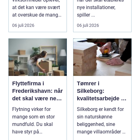
at det kan være svært
nye installationer,
at overskue de mange
spiller ...
gul...
06 juli 2026
06 juli 2026
Flyttefirma i
Tømrer i
Frederikshavn: når
Silkeborg:
det skal være nemt
kvalitetsarbejde til
at komme videre
overkommelige
Flytning virker for
Silkeborg er kendt for
priser
mange som en stor
sin naturskønne
mundfuld. Du skal
beliggenhed, sine
have styr på
mange villaområder og
nedpakning, tunge
en bland...