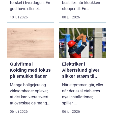
forskel i hverdagen. En
bestiller, når kloakken
god have eller et
stopper til. En
velplejet fællesareal
systematisk gennem...
10 juli 2026
08 juli 2026
gi...
Gulvfirma i
Elektriker i
Kolding med fokus
Albertslund giver
på smukke flader
sikker strøm til
danske boliger
Mange boligejere og
Når strømmen går, eller
virksomheder oplever,
når der skal etableres
at det kan være svært
nye installationer,
at overskue de mange
spiller ...
gul...
06 juli 2026
06 juli 2026