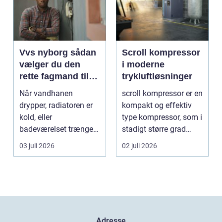
Vvs nyborg sådan
Scroll kompressor
vælger du den
i moderne
rette fagmand til
trykluftløsninger
opgaven
Når vandhanen
scroll kompressor er en
drypper, radiatoren er
kompakt og effektiv
kold, eller
type kompressor, som i
badeværelset trænger
stadigt større grad
til en gennemgribende
vælges til an...
03 juli 2026
02 juli 2026
renoveri...
Adresse