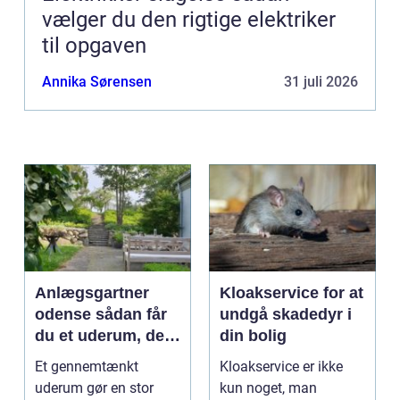
vælger du den rigtige elektriker
til opgaven
Annika Sørensen
31 juli 2026
Anlægsgartner
Kloakservice for at
odense sådan får
undgå skadedyr i
du et uderum, der
din bolig
holder i mange år
Et gennemtænkt
Kloakservice er ikke
uderum gør en stor
kun noget, man