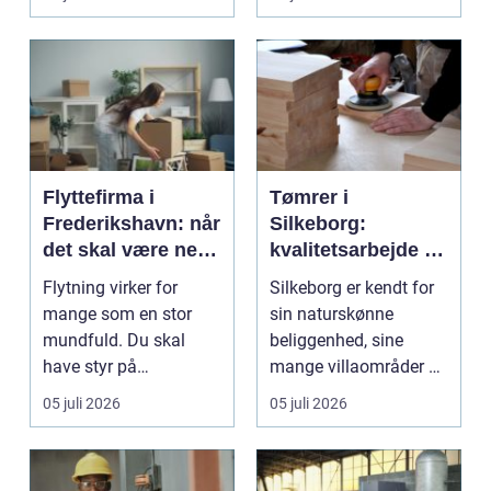
Flyttefirma i
Tømrer i
Frederikshavn: når
Silkeborg:
det skal være nemt
kvalitetsarbejde til
at komme videre
overkommelige
Flytning virker for
Silkeborg er kendt for
priser
mange som en stor
sin naturskønne
mundfuld. Du skal
beliggenhed, sine
have styr på
mange villaområder og
nedpakning, tunge
en bland...
05 juli 2026
05 juli 2026
l&oslas...