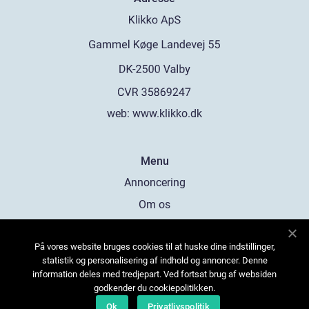
web:
www.klikko.dk
Menu
Annoncering
Om os
Cookies
På vores website bruges cookies til at huske dine indstillinger,
Kontakt os
statistik og personalisering af indhold og annoncer. Denne
Sitemap
information deles med tredjepart. Ved fortsat brug af websiden
godkender du cookiepolitikken.
Ok
Privatlivspolitik