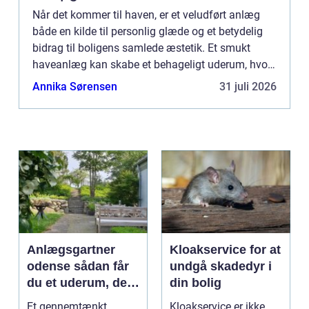
Når det kommer til haven, er et veludført anlæg
både en kilde til personlig glæde og et betydelig
bidrag til boligens samlede æstetik. Et smukt
haveanlæg kan skabe et behageligt uderum, hvor
alting blomstrer...
Annika Sørensen
31 juli 2026
Anlægsgartner
Kloakservice for at
odense sådan får
undgå skadedyr i
du et uderum, der
din bolig
holder i mange år
Et gennemtænkt
Kloakservice er ikke