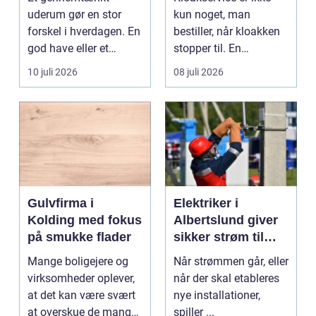
uderum gør en stor
kun noget, man
forskel i hverdagen. En
bestiller, når kloakken
god have eller et
stopper til. En
velplejet fællesareal
systematisk gennem...
10 juli 2026
08 juli 2026
gi...
Gulvfirma i
Elektriker i
Kolding med fokus
Albertslund giver
på smukke flader
sikker strøm til
danske boliger
Mange boligejere og
Når strømmen går, eller
virksomheder oplever,
når der skal etableres
at det kan være svært
nye installationer,
at overskue de mange
spiller ...