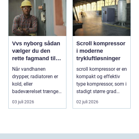
Vvs nyborg sådan
Scroll kompressor
vælger du den
i moderne
rette fagmand til
trykluftløsninger
opgaven
Når vandhanen
scroll kompressor er en
drypper, radiatoren er
kompakt og effektiv
kold, eller
type kompressor, som i
badeværelset trænger
stadigt større grad
til en gennemgribende
vælges til an...
03 juli 2026
02 juli 2026
renoveri...