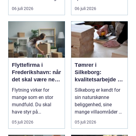
gul...
06 juli 2026
06 juli 2026
Flyttefirma i
Tømrer i
Frederikshavn: når
Silkeborg:
det skal være nemt
kvalitetsarbejde til
at komme videre
overkommelige
Flytning virker for
Silkeborg er kendt for
priser
mange som en stor
sin naturskønne
mundfuld. Du skal
beliggenhed, sine
have styr på
mange villaområder og
nedpakning, tunge
en bland...
05 juli 2026
05 juli 2026
l&oslas...