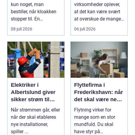
kun noget, man
virksomheder oplever,
bestiller, når kloakken
at det kan være svært
stopper til. En
at overskue de mange
systematisk gennem...
gul...
08 juli 2026
06 juli 2026
Elektriker i
Flyttefirma i
Albertslund giver
Frederikshavn: når
sikker strøm til
det skal være nemt
danske boliger
at komme videre
Når strømmen går, eller
Flytning virker for
når der skal etableres
mange som en stor
nye installationer,
mundfuld. Du skal
spiller ...
have styr på