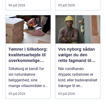
nedpakning, tunge
06 juli 2026
05 juli 2026
l&oslas...
Tømrer i Silkeborg:
Vvs nyborg sådan
kvalitetsarbejde til
vælger du den
overkommelige
rette fagmand til
priser
opgaven
Silkeborg er kendt for
Når vandhanen
sin naturskønne
drypper, radiatoren er
beliggenhed, sine
kold, eller badeværelset
mange villaområder og
trænger til en
en bland...
gennemgribende
05 juli 2026
03 juli 2026
renoveri...