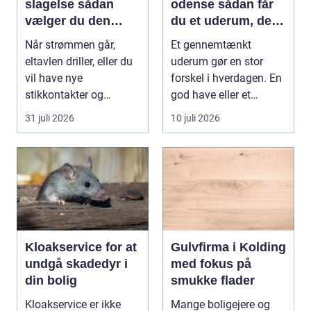
slagelse sådan
odense sådan får
vælger du den
du et uderum, der
rigtige elektriker til
holder i mange år
Når strømmen går,
Et gennemtænkt
opgaven
eltavlen driller, eller du
uderum gør en stor
vil have nye
forskel i hverdagen. En
stikkontakter og
god have eller et
belysning, er en dygtig
velplejet fællesareal
31 juli 2026
10 juli 2026
e...
gi...
Kloakservice for at
Gulvfirma i Kolding
undgå skadedyr i
med fokus på
din bolig
smukke flader
Kloakservice er ikke
Mange boligejere og