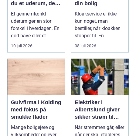
du et uderum, der
din bolig
holder i mange år
Et gennemtænkt
Kloakservice er ikke
uderum gør en stor
kun noget, man
forskel i hverdagen. En
bestiller, når kloakken
god have eller et
stopper til. En
velplejet fællesareal
systematisk gennem...
10 juli 2026
08 juli 2026
gi...
Gulvfirma i Kolding
Elektriker i
med fokus på
Albertslund giver
smukke flader
sikker strøm til
danske boliger
Mange boligejere og
Når strømmen går, eller
virksomheder oplever,
når der skal etableres