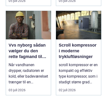
05 juli 2026
05 juli 2026
l&oslas...
Vvs nyborg sådan
Scroll kompressor
vælger du den
i moderne
rette fagmand til
trykluftløsninger
opgaven
Når vandhanen
scroll kompressor er en
drypper, radiatoren er
kompakt og effektiv
kold, eller badeværelset
type kompressor, som i
trænger til en
stadigt større grad
gennemgribende
vælges til an...
03 juli 2026
02 juli 2026
renoveri...