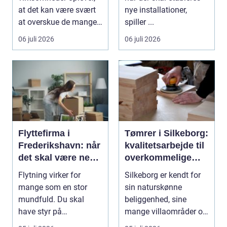
at det kan være svært
nye installationer,
at overskue de mange
spiller ...
gul...
06 juli 2026
06 juli 2026
Flyttefirma i
Tømrer i Silkeborg:
Frederikshavn: når
kvalitetsarbejde til
det skal være nemt
overkommelige
at komme videre
priser
Flytning virker for
Silkeborg er kendt for
mange som en stor
sin naturskønne
mundfuld. Du skal
beliggenhed, sine
have styr på
mange villaområder og
nedpakning, tunge
en bland...