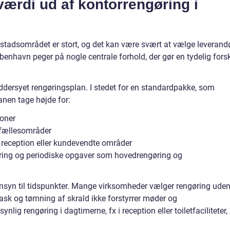
værdi ud af kontorrengøring i
stadsområdet er stort, og det kan være svært at vælge leverandø
øbenhavn peger på nogle centrale forhold, der gør en tydelig fors
æddersyet rengøringsplan. I stedet for en standardpakke, som
lanen tage højde for:
ioner
 fællesområder
 reception eller kundevendte områder
øring og periodiske opgaver som hovedrengøring og
nsyn til tidspunkter. Mange virksomheder vælger rengøring ude
ask og tømning af skrald ikke forstyrrer møder og
lig rengøring i dagtimerne, fx i reception eller toiletfaciliteter,