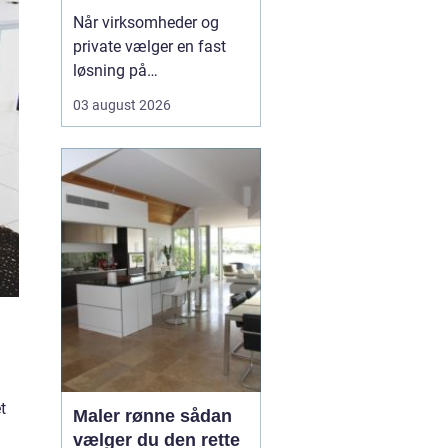
rundt
Når virksomheder og
private vælger en fast
løsning på
vinduespudsning, får de
03 august 2026
både mere dagslys, et
skarpere
førstehåndsindtryk og
mindre praktisk bøvl i
hverdagen. Mange i
området v&aeli...
t
Maler rønne sådan
vælger du den rette