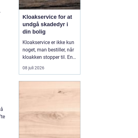
r
Kloakservice for at
undgå skadedyr i
din bolig
Kloakservice er ikke kun
noget, man bestiller, når
kloakken stopper til. En
systematisk
08 juli 2026
gennemgang af
anlægget kan afsløre
små fejl i god tid, så de
ikke udvikler sig til større
skader. Med en grundig
tilgang, do...
på
fte