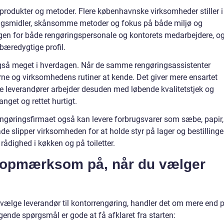
e produkter og metoder. Flere københavnske virksomheder stiller i
gsmidler, skånsomme metoder og fokus på både miljø og
ngen for både rengøringspersonale og kontorets medarbejdere, o
bæredygtige profil.
 også meget i hverdagen. Når de samme rengøringsassistenter
rne og virksomhedens rutiner at kende. Det giver mere ensartet
le leverandører arbejder desuden med løbende kvalitetstjek og
nget og rettet hurtigt.
rengøringsfirmaet også kan levere forbrugsvarer som sæbe, papir,
de slipper virksomheden for at holde styr på lager og bestillinger
 rådighed i køkken og på toiletter.
 opmærksom på, når du vælger
ælge leverandør til kontorrengøring, handler det om mere end p
lgende spørgsmål er gode at få afklaret fra starten: