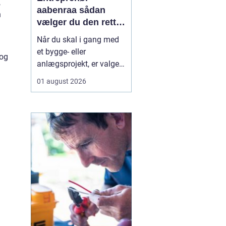
,
aabenraa sådan
n
vælger du den rette
til dit projekt
Når du skal i gang med
et bygge- eller
 og
anlægsprojekt, er valget
af entreprenør en af de
01 august 2026
vigtigste beslutninger. En
dygtig entreprenør kan
spare dig både tid, penge
og bekymringer, mens et
dårligt valg let ender i
forsinkelser,
ekstraregninger og
ueni...