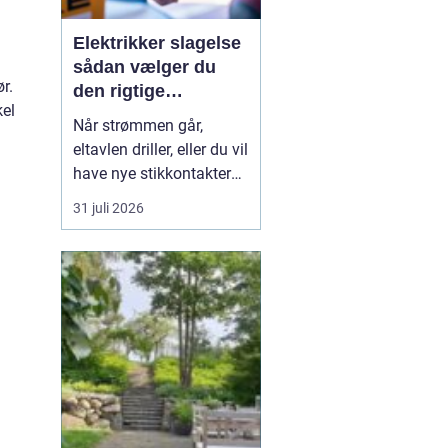
Elektrikker slagelse
sådan vælger du
r.
den rigtige
kel
elektriker til
Når strømmen går,
opgaven
eltavlen driller, eller du vil
have nye stikkontakter
og belysning, er en
31 juli 2026
dygtig elektriker
afgørende for både
sikkerhed og komfort. I
og omkring Slagelse
findes der mange el-
firmaer, og valget kan
n
virke uoverskueligt.
Hvordan sikre...