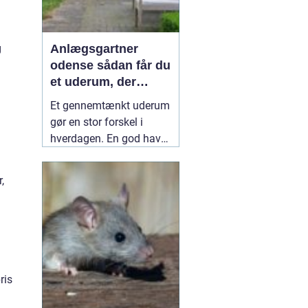
Anlægsgartner
g
odense sådan får du
et uderum, der
holder i mange år
Et gennemtænkt uderum
gør en stor forskel i
hverdagen. En god have
eller et velplejet
fællesareal giver ro i
,
hovedet, plads til
fællesskab og bedre
rammer for både
mennesker og natur.
Mange i og omkring
Odense vælger derfor en
ris
professionel
10 juli 2026