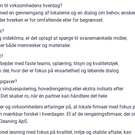
en til virksomhedens hverdag?
te med en gennemgang af lokalerne og en dialog om behov, ønske
der hverken er for omfattende eller for begrænset.
s?
g indeklima, er det oplagt at spørge til svanemærkede midler,
ner både mennesker og materialer.
t?
rbejder med faste teams, oplæring, tilsyn og kvalitetstjek.
 dér, hvor der er fokus på ensartethed og løbende dialog.
opgaver?
k vinduespolering, hovedrengøring eller ekstra indsats efter
et skaber ro, når én partner kan håndtere det hele.
 og virksomheders erfaringer på, at lokale firmaer med fokus 
 en mærkbar forskel i hverdagen. Et af de rengøringsfirmaer, der o
 Cleaning ApS.
nel løsning med fokus på kvalitet, miljø og stabile aftaler, kan