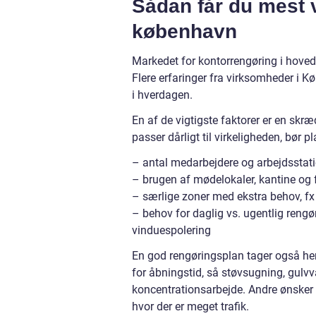
Sådan får du mest 
københavn
Markedet for kontorrengøring i hoved
Flere erfaringer fra virksomheder i K
i hverdagen.
En af de vigtigste faktorer er en skr
passer dårligt til virkeligheden, bør p
– antal medarbejdere og arbejdsstat
– brugen af mødelokaler, kantine og
– særlige zoner med ekstra behov, fx
– behov for daglig vs. ugentlig reng
vinduespolering
En god rengøringsplan tager også he
for åbningstid, så støvsugning, gulvv
koncentrationsarbejde. Andre ønsker syn
hvor der er meget trafik.