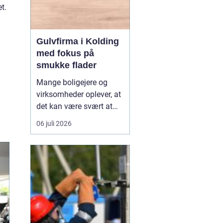
t.
Gulvfirma i Kolding
med fokus på
smukke flader
Mange boligejere og
virksomheder oplever, at
det kan være svært at
overskue de mange
06 juli 2026
gulvtyper, priser og
løsninger. Valget handler
ikke kun om udseende,
men også om rengøring,
slidstyrke, akustik og
økonomi. De...