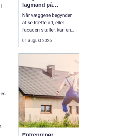
fagmand på
l
bornholm
Når væggene begynder
at se trætte ud, eller
facaden skaller, kan en
dygtig maler gøre en
01 august 2026
enorm forskel. Mange
husejere på Bornholm
står jævnligt med
spørgsmålet: Skal vi selv
i gang med penslen, eller
skal vi få professionel
hjælp? Særligt i Rønne,
les
h...
e.
Entreprenør