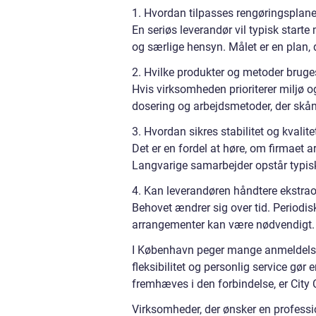
1. Hvordan tilpasses rengøringsplan
En seriøs leverandør vil typisk star
og særlige hensyn. Målet er en plan, 
2. Hvilke produkter og metoder bruge
Hvis virksomheden prioriterer miljø o
dosering og arbejdsmetoder, der skå
3. Hvordan sikres stabilitet og kvalite
Det er en fordel at høre, om firmaet a
Langvarige samarbejder opstår typisk
4. Kan leverandøren håndtere ekstra
Behovet ændrer sig over tid. Periodis
arrangementer kan være nødvendigt. D
I København peger mange anmeldelser
fleksibilitet og personlig service gør
fremhæves i den forbindelse, er City
Virksomheder, der ønsker en professio