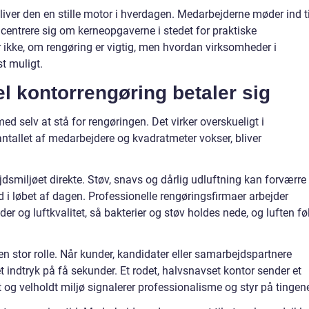
liver den en stille motor i hverdagen. Medarbejderne møder ind ti
entrere sig om kerneopgaverne i stedet for praktiske
ikke, om rengøring er vigtig, men hvordan virksomheder i
t muligt.
l kontorrengøring betaler sig
 selv at stå for rengøringen. Det virker overskueligt i
tallet af medarbejdere og kvadratmeter vokser, bliver
jdsmiljøet direkte. Støv, snavs og dårlig udluftning kan forværre
d i løbet af dagen. Professionelle rengøringsfirmaer arbejder
r og luftkvalitet, så bakterier og støv holdes nede, og luften fø
en stor rolle. Når kunder, kandidater eller samarbejdspartnere
et indtryk på få sekunder. Et rodet, halvsnavset kontor sender et
 og velholdt miljø signalerer professionalisme og styr på tingen