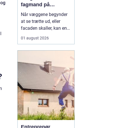
 og
fagmand på
bornholm
Når væggene begynder
at se trætte ud, eller
facaden skaller, kan en
l
dygtig maler gøre en
01 august 2026
enorm forskel. Mange
husejere på Bornholm
står jævnligt med
spørgsmålet: Skal vi selv
i gang med penslen, eller
?
skal vi få professionel
hjælp? Særligt i Rønne,
en
h...
Entreprenør