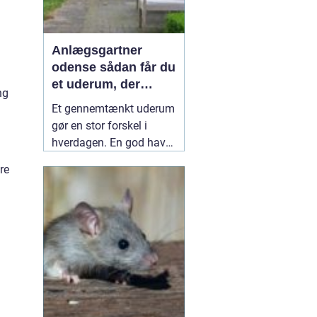
Anlægsgartner
odense sådan får du
et uderum, der
ng
holder i mange år
Et gennemtænkt uderum
gør en stor forskel i
hverdagen. En god have
eller et velplejet
re
fællesareal giver ro i
hovedet, plads til
fællesskab og bedre
rammer for både
mennesker og natur.
Mange i og omkring
Odense vælger derfor en
professionel
10 juli 2026