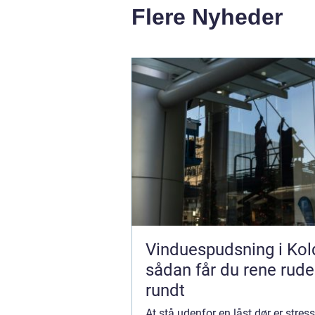
Flere Nyheder
Vinduespudsning i Kol
sådan får du rene rude
rundt
At stå udenfor en låst dør er stre