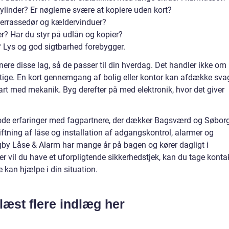
cylinder? Er nøglerne svære at kopiere uden kort?
terrassedør og kældervinduer?
er? Har du styr på udlån og kopier?
? Lys og god sigtbarhed forebygger.
re disse lag, så de passer til din hverdag. Det handler ikke om
gtige. En kort gennemgang af bolig eller kontor kan afdække sva
tart med mekanik. Byg derefter på med elektronik, hvor det giver
r gode erfaringer med fagpartnere, der dækker Bagsværd og Søbor
tning af låse og installation af adgangskontrol, alarmer og
by Låse & Alarm har mange år på bagen og kører dagligt i
er vil du have et uforpligtende sikkerhedstjek, kan du tage konta
 kan hjælpe i din situation.
læst flere indlæg her