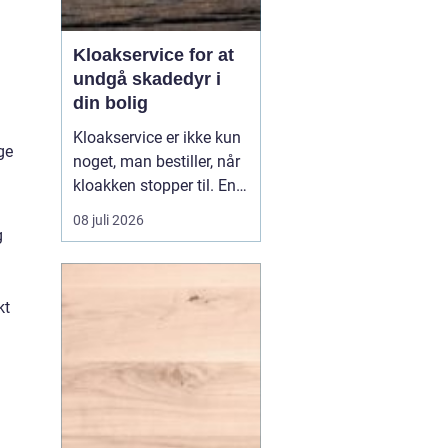
Kloakservice for at
undgå skadedyr i
din bolig
Kloakservice er ikke kun
ge
noget, man bestiller, når
kloakken stopper til. En
systematisk
08 juli 2026
gennemgang af
g
anlægget kan afsløre
små fejl i god tid, så de
ikke udvikler sig til større
kt
skader. Med en grundig
tilgang, do...