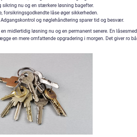
g sikring nu og en stærkere løsning bagefter.
e, forsikringsgodkendte låse øger sikkerheden.
 Adgangskontrol og nøglehåndtering sparer tid og besvær.
e en midlertidig løsning nu og en permanent senere. En låsesmed
nlægge en mere omfattende opgradering i morgen. Det giver ro b