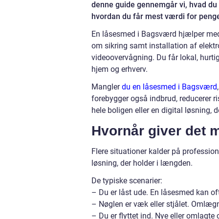
denne guide gennemgår vi, hvad du k
hvordan du får mest værdi for pengen
En låsesmed i Bagsværd hjælper med 
om sikring samt installation af elek
videoovervågning. Du får lokal, hurti
hjem og erhverv.
Mangler
du en låsesmed i Bagsværd
forebygger også indbrud, reducerer r
hele boligen eller en digital løsning, 
Hvornår giver det 
Flere situationer kalder på professio
løsning, der holder i længden.
De typiske scenarier:
– Du er låst ude. En låsesmed kan o
– Nøglen er væk eller stjålet. Omlægn
– Du er flyttet ind. Nye eller omlagte