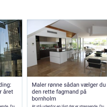
ding:
Maler rønne sådan vælger du
r året
den rette fagmand på
bornholm
ssende. Du
At stå udenfor en låst dør er stressende. Du