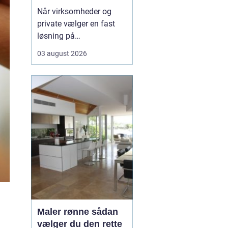
rundt
Når virksomheder og
private vælger en fast
løsning på
vinduespudsning, får de
03 august 2026
både mere dagslys, et
skarpere
førstehåndsindtryk og
mindre praktisk bøvl i
hverdagen. Mange i
området v&aeli...
Maler rønne sådan
vælger du den rette