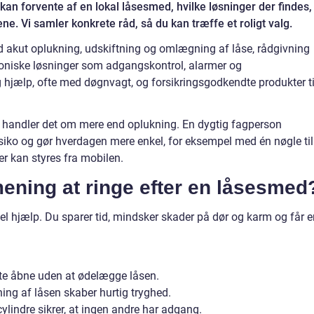
an forvente af en lokal låsesmed, hvilke løsninger der findes,
e. Vi samler konkrete råd, så du kan træffe et roligt valg.
akut oplukning, udskiftning og omlægning af låse, rådgivning
troniske løsninger som adgangskontrol, alarmer og
g hjælp, ofte med døgnvagt, og forsikringsgodkendte produkter ti
, handler det om mere end oplukning. En dygtig fagperson
isiko og gør hverdagen mere enkel, for eksempel med én nøgle til
der kan styres fra mobilen.
mening at ringe efter en låsesmed
nel hjælp. Du sparer tid, mindsker skader på dør og karm og får 
fte åbne uden at ødelægge låsen.
ing af låsen skaber hurtig tryghed.
 cylindre sikrer, at ingen andre har adgang.