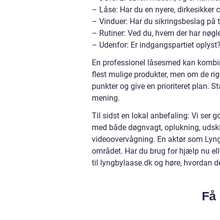
– Låse: Har du en nyere, dirkesikker 
– Vinduer: Har du sikringsbeslag på 
– Rutiner: Ved du, hvem der har nøgl
– Udenfor: Er indgangspartiet oplyst
En professionel låsesmed kan kombine
flest mulige produkter, men om de ri
punkter og give en prioriteret plan. S
mening.
Til sidst en lokal anbefaling: Vi se
med både døgnvagt, oplukning, udskif
videoovervågning. En aktør som Lyng
området. Har du brug for hjælp nu ell
til lyngbylaase.dk og høre, hvordan de
Få 