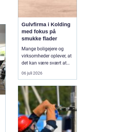
Gulvfirma i Kolding
med fokus på
smukke flader
Mange boligejere og
virksomheder oplever, at
det kan være svært at
overskue de mange
06 juli 2026
gulvtyper, priser og
løsninger. Valget handler
ikke kun om udseende,
men også om rengøring,
slidstyrke, akustik og
økonomi. De...