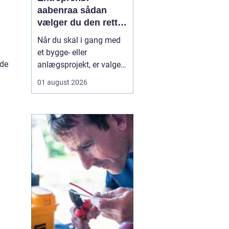
aabenraa sådan
vælger du den rette
til dit projekt
Når du skal i gang med
et bygge- eller
åde
anlægsprojekt, er valget
af entreprenør en af de
01 august 2026
vigtigste beslutninger. En
dygtig entreprenør kan
spare dig både tid, penge
og bekymringer, mens et
dårligt valg let ender i
forsinkelser,
ekstraregninger og
ueni...