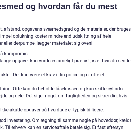
esmed og hvordan får du mest
kt, afstand, opgavens sværhedsgrad og de materialer, der bruges
simpel oplukning koster mindre end udskiftning af hele
r eller dørpumpe, lægger materialet sig oveni.
 på kompromis:
ange opgaver kan vurderes rimeligt præcist, især hvis du sende
kter. Det kan være et krav i din police og er ofte et
ning. Ofte kan du beholde låsekassen og kun skifte cylinder.
jde og dele. Det siger noget om fagligheden og sikrer dig, hvis
Ikke-akutte opgaver på hverdage er typisk billigere.
en god investering. Omlægning til samme nøgle på hoveddør, kæld
. Til erhverv kan en serviceaftale betale sig. Et fast eftersyn