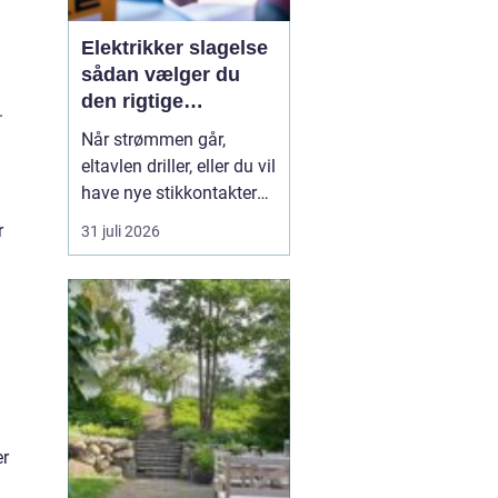
Elektrikker slagelse
sådan vælger du
den rigtige
.
elektriker til
Når strømmen går,
opgaven
eltavlen driller, eller du vil
have nye stikkontakter
og belysning, er en
r
31 juli 2026
dygtig elektriker
afgørende for både
sikkerhed og komfort. I
og omkring Slagelse
findes der mange el-
firmaer, og valget kan
virke uoverskueligt.
Hvordan sikre...
er