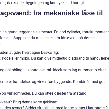
ner, der kender bygningen og kan rykke ud hurtigt.
agsværd: fra mekaniske låse til
ed de grundlæggende elementer. En god cylinder, korrekt monteri
 forskel. Supplerer du med en ekstra lås øverst på døren,
d.
 uden at gøre hverdagen besværlig:
 kode eller mobil. Du kan give midlertidig adgang til håndværke
og opkobling til kontrolcentral. Ideelt som lag nummer to efter
enterer hændelser og virker forebyggende. Kombinér med god
e og virksomheder. Du kan styre gæster fra afstand.
niveau? Brug denne korte tjekliste:
n uden revner? Sidder slutblikket med lange skruer i karmtræet?