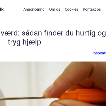
dk
Annoncering
Om os
Cookies
Kontakt os
ærd: sådan finder du hurtig og
tryg hjælp
inspirat