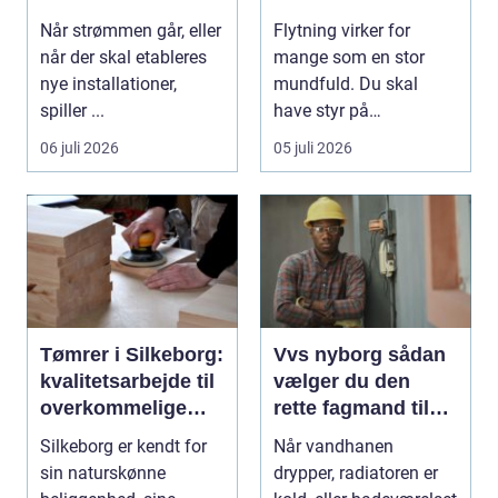
danske boliger
at komme videre
Når strømmen går, eller
Flytning virker for
når der skal etableres
mange som en stor
nye installationer,
mundfuld. Du skal
spiller ...
have styr på
nedpakning, tunge
06 juli 2026
05 juli 2026
l&oslas...
Tømrer i Silkeborg:
Vvs nyborg sådan
kvalitetsarbejde til
vælger du den
overkommelige
rette fagmand til
priser
opgaven
Silkeborg er kendt for
Når vandhanen
sin naturskønne
drypper, radiatoren er