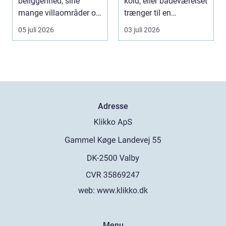
beliggenhed, sine
kold, eller badeværelset
mange villaområder og
trænger til en
en bland...
gennemgribende
05 juli 2026
03 juli 2026
renoveri...
Adresse
web:
www.klikko.dk
Menu