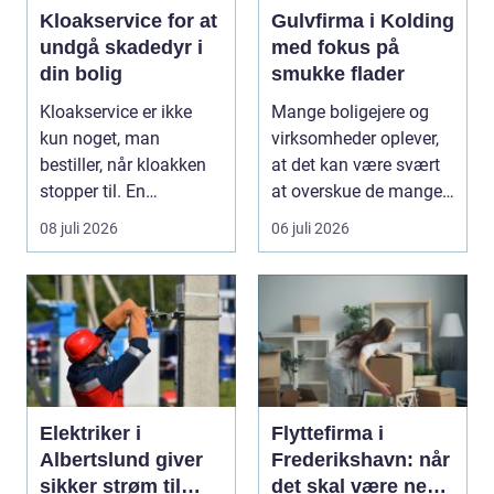
Kloakservice for at
Gulvfirma i Kolding
undgå skadedyr i
med fokus på
din bolig
smukke flader
Kloakservice er ikke
Mange boligejere og
kun noget, man
virksomheder oplever,
bestiller, når kloakken
at det kan være svært
stopper til. En
at overskue de mange
systematisk gennem...
gul...
08 juli 2026
06 juli 2026
Elektriker i
Flyttefirma i
Albertslund giver
Frederikshavn: når
sikker strøm til
det skal være nemt