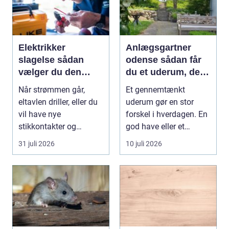
Elektrikker
Anlægsgartner
slagelse sådan
odense sådan får
vælger du den
du et uderum, der
rigtige elektriker til
holder i mange år
Når strømmen går,
Et gennemtænkt
opgaven
eltavlen driller, eller du
uderum gør en stor
vil have nye
forskel i hverdagen. En
stikkontakter og
god have eller et
belysning, er en dygtig
velplejet fællesareal
31 juli 2026
10 juli 2026
e...
gi...