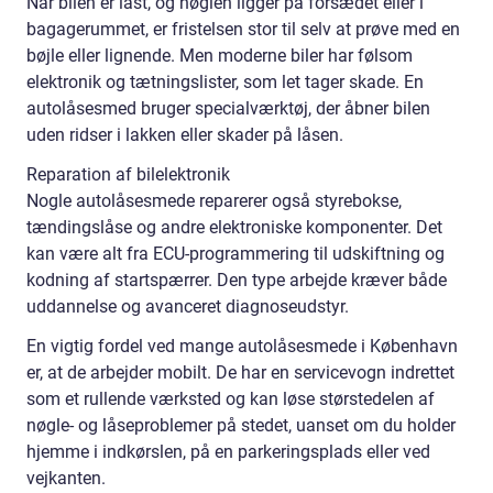
Når bilen er låst, og nøglen ligger på forsædet eller i
bagagerummet, er fristelsen stor til selv at prøve med en
bøjle eller lignende. Men moderne biler har følsom
elektronik og tætningslister, som let tager skade. En
autolåsesmed bruger specialværktøj, der åbner bilen
uden ridser i lakken eller skader på låsen.
Reparation af bilelektronik
Nogle autolåsesmede reparerer også styrebokse,
tændingslåse og andre elektroniske komponenter. Det
kan være alt fra ECU-programmering til udskiftning og
kodning af startspærrer. Den type arbejde kræver både
uddannelse og avanceret diagnoseudstyr.
En vigtig fordel ved mange autolåsesmede i København
er, at de arbejder mobilt. De har en servicevogn indrettet
som et rullende værksted og kan løse størstedelen af
nøgle- og låseproblemer på stedet, uanset om du holder
hjemme i indkørslen, på en parkeringsplads eller ved
vejkanten.