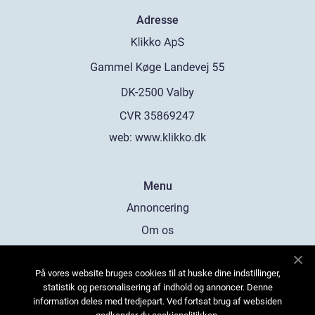
Adresse
web:
www.klikko.dk
Menu
Annoncering
Om os
Cookies
På vores website bruges cookies til at huske dine indstillinger,
Kontakt os
statistik og personalisering af indhold og annoncer. Denne
Sitemap
information deles med tredjepart. Ved fortsat brug af websiden