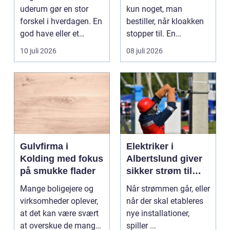
uderum gør en stor
kun noget, man
forskel i hverdagen. En
bestiller, når kloakken
god have eller et
stopper til. En
velplejet fællesareal
systematisk gennem...
10 juli 2026
08 juli 2026
gi...
Gulvfirma i
Elektriker i
Kolding med fokus
Albertslund giver
på smukke flader
sikker strøm til
danske boliger
Mange boligejere og
Når strømmen går, eller
virksomheder oplever,
når der skal etableres
at det kan være svært
nye installationer,
at overskue de mange
spiller ...