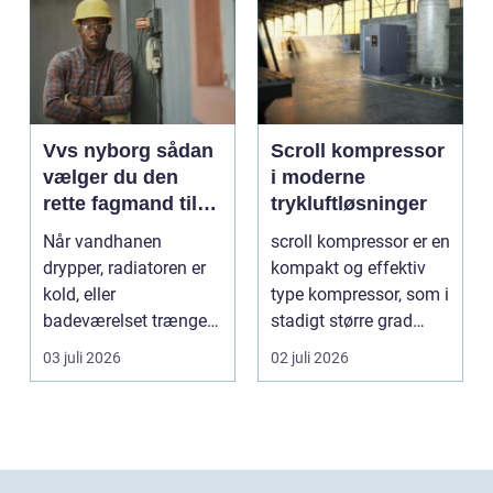
Vvs nyborg sådan
Scroll kompressor
vælger du den
i moderne
rette fagmand til
trykluftløsninger
opgaven
Når vandhanen
scroll kompressor er en
drypper, radiatoren er
kompakt og effektiv
kold, eller
type kompressor, som i
badeværelset trænger
stadigt større grad
til en gennemgribende
vælges til an...
03 juli 2026
02 juli 2026
renoveri...