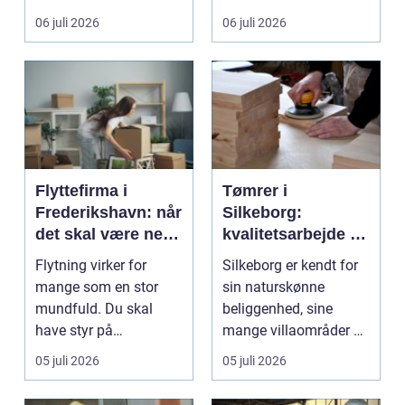
gul...
06 juli 2026
06 juli 2026
Flyttefirma i
Tømrer i
Frederikshavn: når
Silkeborg:
det skal være nemt
kvalitetsarbejde til
at komme videre
overkommelige
Flytning virker for
Silkeborg er kendt for
priser
mange som en stor
sin naturskønne
mundfuld. Du skal
beliggenhed, sine
have styr på
mange villaområder og
nedpakning, tunge
en bland...
05 juli 2026
05 juli 2026
l&oslas...