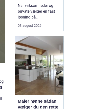
rundt
Når virksomheder og
private vælger en fast
løsning på
vinduespudsning, får de
03 august 2026
både mere dagslys, et
skarpere
førstehåndsindtryk og
mindre praktisk bøvl i
hverdagen. Mange i
området v&aeli...
 og
og
il
Maler rønne sådan
vælger du den rette