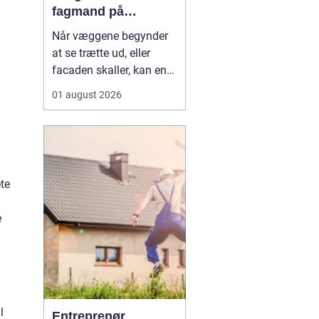
fagmand på
bornholm
Når væggene begynder
at se trætte ud, eller
facaden skaller, kan en
dygtig maler gøre en
01 august 2026
enorm forskel. Mange
husejere på Bornholm
står jævnligt med
spørgsmålet: Skal vi selv
i gang med penslen, eller
ete
skal vi få professionel
hjælp? Særligt i Rønne,
e
h...
l
Entreprenør