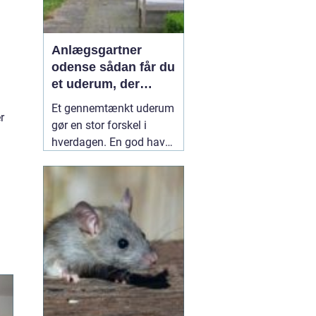
Anlægsgartner
odense sådan får du
et uderum, der
holder i mange år
Et gennemtænkt uderum
r
gør en stor forskel i
hverdagen. En god have
eller et velplejet
fællesareal giver ro i
hovedet, plads til
fællesskab og bedre
rammer for både
mennesker og natur.
Mange i og omkring
Odense vælger derfor en
professionel
10 juli 2026