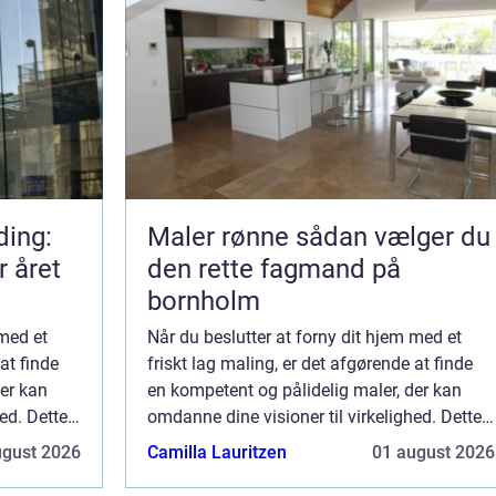
ding:
Maler rønne sådan vælger du
r året
den rette fagmand på
bornholm
 med et
Når du beslutter at forny dit hjem med et
at finde
friskt lag maling, er det afgørende at finde
der kan
en kompetent og pålidelig maler, der kan
ed. Dette
omdanne dine visioner til virkelighed. Dette
faring,
kræver ikke blot færdigheder og erfaring,
ugust 2026
Camilla Lauritzen
01 august 2026
at...
men også en sand forståelse for mat...