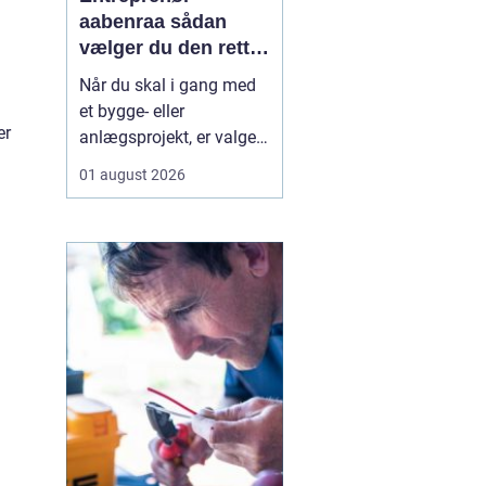
aabenraa sådan
vælger du den rette
til dit projekt
Når du skal i gang med
et bygge- eller
er
anlægsprojekt, er valget
af entreprenør en af de
01 august 2026
vigtigste beslutninger. En
dygtig entreprenør kan
spare dig både tid, penge
og bekymringer, mens et
dårligt valg let ender i
forsinkelser,
ekstraregninger og
ueni...