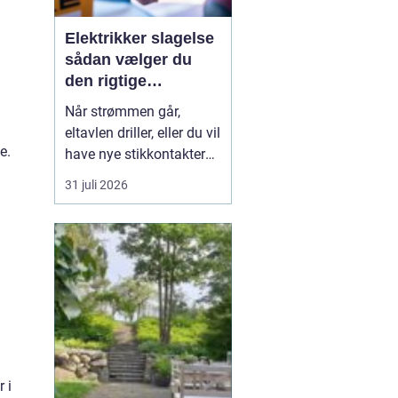
Elektrikker slagelse
sådan vælger du
den rigtige
elektriker til
Når strømmen går,
opgaven
eltavlen driller, eller du vil
e.
have nye stikkontakter
og belysning, er en
31 juli 2026
dygtig elektriker
afgørende for både
sikkerhed og komfort. I
og omkring Slagelse
findes der mange el-
firmaer, og valget kan
virke uoverskueligt.
Hvordan sikre...
 i