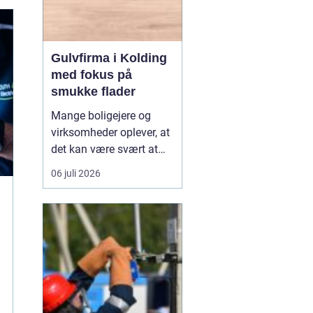
Gulvfirma i Kolding
med fokus på
smukke flader
Mange boligejere og
virksomheder oplever, at
det kan være svært at
overskue de mange
06 juli 2026
gulvtyper, priser og
løsninger. Valget handler
ikke kun om udseende,
men også om rengøring,
slidstyrke, akustik og
økonomi. De...