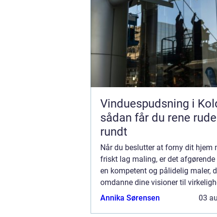
Vinduespudsning i Kol
sådan får du rene rude
rundt
Når du beslutter at forny dit hjem
friskt lag maling, er det afgørende 
en kompetent og pålidelig maler, 
omdanne dine visioner til virkeligh
kræver ikke blot færdigheder og er
Annika Sørensen
03 a
men også en sand forståelse for m