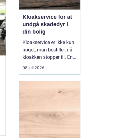
Kloakservice for at
undgå skadedyr i
din bolig
Kloakservice er ikke kun
noget, man bestiller, når
kloakken stopper til. En
systematisk
08 juli 2026
gennemgang af
anlægget kan afsløre
små fejl i god tid, så de
ikke udvikler sig til større
skader. Med en grundig
tilgang, do...