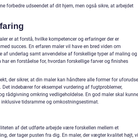
ne forbedre udseendet af dit hjem, men også sikre, at arbejdet
faring
maler er at forstå, hvilke kompetencer og erfaringer der er
t med succes. En erfaren maler vil have en bred viden om
se af underlag samt anvendelse af forskellige typer af maling og
n har en forståelse for, hvordan forskellige farver og finishes
kt, der sikrer, at din maler kan håndtere alle former for uforuds
s. Det indebærer for eksempel vurdering af fugtproblemer,
 og rådgivning omkring vedligeholdelse. En god maler skal kunn
tet inklusive tidsramme og omkostningsestimat.
iteten af det udførte arbejde være forskellen mellem et
g, der tager pusten fra dig. En maler, der vægter kvalitet højt, vi