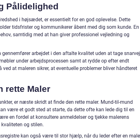
g Pålidelighed
fredshed i højsædet, er essentielt for en god oplevelse. Dette
erholder tidsfrister og kommunikerer åbent med dig som kunde. En
g behov, samtidig med at han giver professionel vejledning og
 gennemfører arbejdet i den aftalte kvalitet uden at tage snarvej
g møbler under arbejdsprocessen samt at rydde op efter endt
ved at maleren sikrer, at eventuelle problemer bliver håndteret
 rette Maler
nkter, er næste skridt at finde den rette maler. Mund-til-mund
an være et godt sted at starte, da dette ofte kan lede dig til en
ære en fordel at konsultere anmeldelser og tjekke malerens
 kvaliteten og stilen.
sregistre kan også være til stor hjælp, når du leder efter en maler