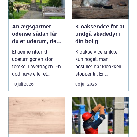
Anlægsgartner
Kloakservice for at
odense sådan får
undgå skadedyr i
du et uderum, der
din bolig
holder i mange år
Et gennemtænkt
Kloakservice er ikke
uderum gør en stor
kun noget, man
forskel i hverdagen. En
bestiller, når kloakken
god have eller et
stopper til. En
velplejet fællesareal
systematisk gennem...
10 juli 2026
08 juli 2026
gi...