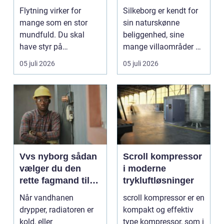
at komme videre
overkommelige
Flytning virker for
Silkeborg er kendt for
priser
mange som en stor
sin naturskønne
mundfuld. Du skal
beliggenhed, sine
have styr på
mange villaområder og
nedpakning, tunge
en bland...
05 juli 2026
05 juli 2026
l&oslas...
Vvs nyborg sådan
Scroll kompressor
vælger du den
i moderne
rette fagmand til
trykluftløsninger
opgaven
Når vandhanen
scroll kompressor er en
drypper, radiatoren er
kompakt og effektiv
kold, eller
type kompressor, som i