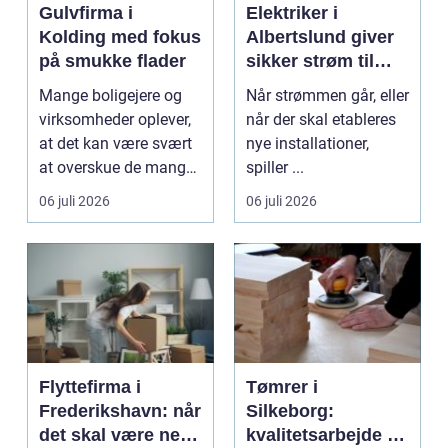
Gulvfirma i
Elektriker i
Kolding med fokus
Albertslund giver
på smukke flader
sikker strøm til
danske boliger
Mange boligejere og
Når strømmen går, eller
virksomheder oplever,
når der skal etableres
at det kan være svært
nye installationer,
at overskue de mange
spiller ...
gul...
06 juli 2026
06 juli 2026
Flyttefirma i
Tømrer i
Frederikshavn: når
Silkeborg:
det skal være nemt
kvalitetsarbejde til