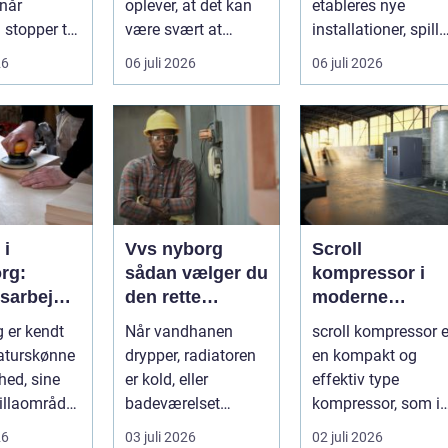
 når
oplever, at det kan
etableres nye
stopper til.
være svært at
installationer, spille
matisk
overskue de mange
...
26
06 juli 2026
06 juli 2026
.
gul...
 i
Vvs nyborg
Scroll
rg:
sådan vælger du
kompressor i
tsarbejde
den rette
moderne
fagmand til
trykluftløsninge
g er kendt
Når vandhanen
scroll kompressor e
mmelige
opgaven
naturskønne
drypper, radiatoren
en kompakt og
hed, sine
er kold, eller
effektiv type
illaområder
badeværelset
kompressor, som i
nd...
trænger til en
stadigt større grad
26
03 juli 2026
02 juli 2026