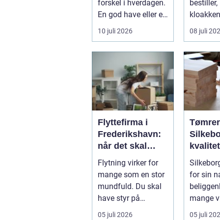
forskel i hverdagen.
bestiller,
En god have eller et
kloakken 
velplejet fællesareal
En syste
10 juli 2026
08 juli 20
gi...
gennem..
Flyttefirma i
Tømrer
Frederikshavn:
Silkebo
når det skal
kvalite
være nemt at
til
Flytning virker for
Silkebor
komme videre
overko
mange som en stor
for sin 
priser
mundfuld. Du skal
beliggen
have styr på
mange v
nedpakning, tunge
og en bla
05 juli 2026
05 juli 20