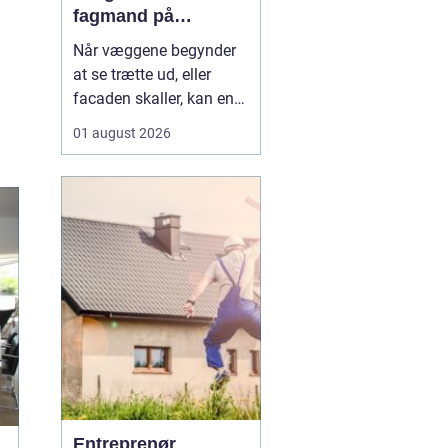
fagmand på
bornholm
Når væggene begynder
at se trætte ud, eller
facaden skaller, kan en
dygtig maler gøre en
01 august 2026
enorm forskel. Mange
husejere på Bornholm
står jævnligt med
spørgsmålet: Skal vi selv
i gang med penslen, eller
skal vi få professionel
hjælp? Særligt i Rønne,
h...
Entreprenør