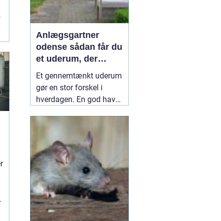
r
Anlægsgartner
odense sådan får du
et uderum, der
holder i mange år
Et gennemtænkt uderum
gør en stor forskel i
hverdagen. En god have
eller et velplejet
fællesareal giver ro i
hovedet, plads til
fællesskab og bedre
r
rammer for både
r
mennesker og natur.
Mange i og omkring
Odense vælger derfor en
professionel
10 juli 2026