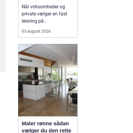
rundt
Når virksomheder og
private vælger en fast
løsning på
vinduespudsning, får de
03 august 2026
både mere dagslys, et
skarpere
førstehåndsindtryk og
mindre praktisk bøvl i
hverdagen. Mange i
området v&aeli...
Maler rønne sådan
vælger du den rette