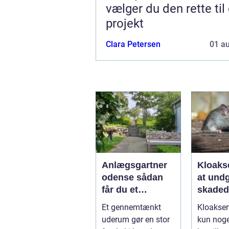
vælger du den rette til 
projekt
Clara Petersen
01 a
Anlægsgartner
Kloakse
odense sådan
at und
får du et
skadedy
uderum, der
bolig
Et gennemtænkt
Kloakser
holder i mange
uderum gør en stor
kun nog
år