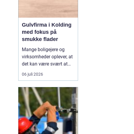
Gulvfirma i Kolding
med fokus på
smukke flader
Mange boligejere og
virksomheder oplever, at
det kan være svært at
overskue de mange
06 juli 2026
gulvtyper, priser og
løsninger. Valget handler
ikke kun om udseende,
men også om rengøring,
slidstyrke, akustik og
økonomi. De...