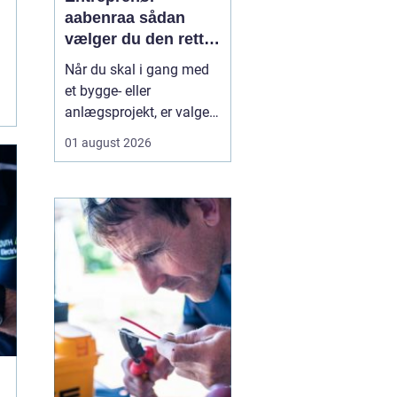
aabenraa sådan
vælger du den rette
til dit projekt
Når du skal i gang med
et bygge- eller
anlægsprojekt, er valget
af entreprenør en af de
01 august 2026
vigtigste beslutninger. En
dygtig entreprenør kan
spare dig både tid, penge
og bekymringer, mens et
dårligt valg let ender i
forsinkelser,
ekstraregninger og
ueni...