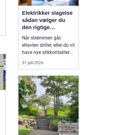
Elektrikker slagelse
sådan vælger du
den rigtige
elektriker til
Når strømmen går,
opgaven
eltavlen driller, eller du vil
have nye stikkontakter
og belysning, er en
31 juli 2026
dygtig elektriker
afgørende for både
sikkerhed og komfort. I
og omkring Slagelse
findes der mange el-
firmaer, og valget kan
virke uoverskueligt.
Hvordan sikre...
e