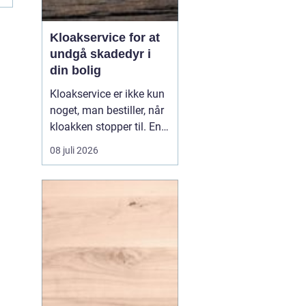
Kloakservice for at
undgå skadedyr i
din bolig
Kloakservice er ikke kun
noget, man bestiller, når
kloakken stopper til. En
systematisk
08 juli 2026
gennemgang af
anlægget kan afsløre
små fejl i god tid, så de
ikke udvikler sig til større
skader. Med en grundig
tilgang, do...