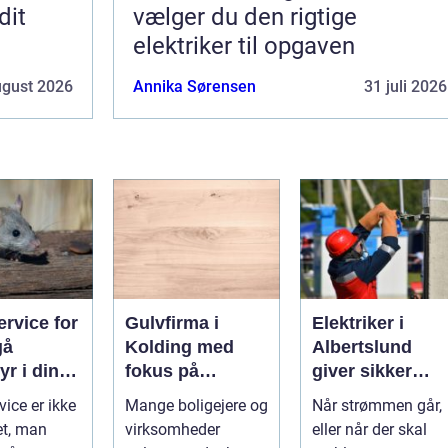
dit
vælger du den rigtige
elektriker til opgaven
ugust 2026
Annika Sørensen
31 juli 2026
rvice for
Gulvfirma i
Elektriker i
gå
Kolding med
Albertslund
r i din
fokus på
giver sikker
smukke flader
strøm til dansk
vice er ikke
Mange boligejere og
Når strømmen går,
boliger
et, man
virksomheder
eller når der skal