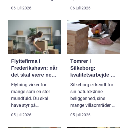
gul...
06 juli 2026
06 juli 2026
Flyttefirma i
Tømrer i
Frederikshavn: når
Silkeborg:
det skal være nemt
kvalitetsarbejde til
at komme videre
overkommelige
Flytning virker for
Silkeborg er kendt for
priser
mange som en stor
sin naturskønne
mundfuld. Du skal
beliggenhed, sine
have styr på
mange villaområder og
nedpakning, tunge
en bland...
05 juli 2026
05 juli 2026
l&oslas...