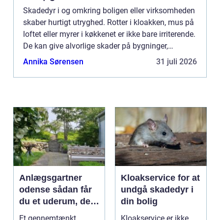
Skadedyr i og omkring boligen eller virksomheden
skaber hurtigt utryghed. Rotter i kloakken, mus på
loftet eller myrer i køkkenet er ikke bare irriterende.
De kan give alvorlige skader på bygninger,
inventar og i værste fald ...
Annika Sørensen
31 juli 2026
Anlægsgartner
Kloakservice for at
odense sådan får
undgå skadedyr i
du et uderum, der
din bolig
holder i mange år
Et gennemtænkt
Kloakservice er ikke