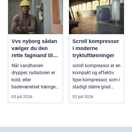
Vvs nyborg sådan
Scroll kompressor
vælger du den
i moderne
rette fagmand til
trykluftløsninger
opgaven
Når vandhanen
scroll kompressor er en
drypper, radiatoren er
kompakt og effektiv
kold, eller
type kompressor, som i
badeværelset trænger
stadigt større grad
til en gennemgribende
vælges til an...
03 juli 2026
02 juli 2026
renoveri...