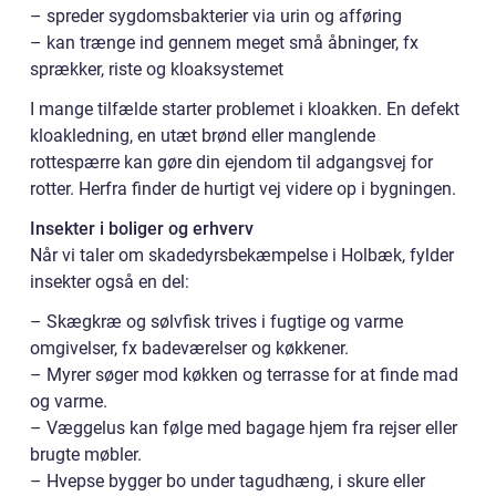
– spreder sygdomsbakterier via urin og afføring
– kan trænge ind gennem meget små åbninger, fx
sprækker, riste og kloaksystemet
I mange tilfælde starter problemet i kloakken. En defekt
kloakledning, en utæt brønd eller manglende
rottespærre kan gøre din ejendom til adgangsvej for
rotter. Herfra finder de hurtigt vej videre op i bygningen.
Insekter i boliger og erhverv
Når vi taler om skadedyrsbekæmpelse i Holbæk, fylder
insekter også en del:
– Skægkræ og sølvfisk trives i fugtige og varme
omgivelser, fx badeværelser og køkkener.
– Myrer søger mod køkken og terrasse for at finde mad
og varme.
– Væggelus kan følge med bagage hjem fra rejser eller
brugte møbler.
– Hvepse bygger bo under tagudhæng, i skure eller