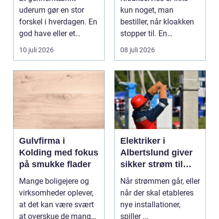
uderum gør en stor
kun noget, man
forskel i hverdagen. En
bestiller, når kloakken
god have eller et
stopper til. En
velplejet fællesareal
systematisk gennem...
10 juli 2026
08 juli 2026
gi...
Gulvfirma i
Elektriker i
Kolding med fokus
Albertslund giver
på smukke flader
sikker strøm til
danske boliger
Mange boligejere og
Når strømmen går, eller
virksomheder oplever,
når der skal etableres
at det kan være svært
nye installationer,
at overskue de mange
spiller ...