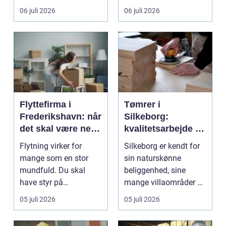
gul...
06 juli 2026
06 juli 2026
Flyttefirma i
Tømrer i
Frederikshavn: når
Silkeborg:
det skal være nemt
kvalitetsarbejde til
at komme videre
overkommelige
Flytning virker for
Silkeborg er kendt for
priser
mange som en stor
sin naturskønne
mundfuld. Du skal
beliggenhed, sine
have styr på
mange villaområder og
nedpakning, tunge
en bland...
05 juli 2026
05 juli 2026
l&oslas...