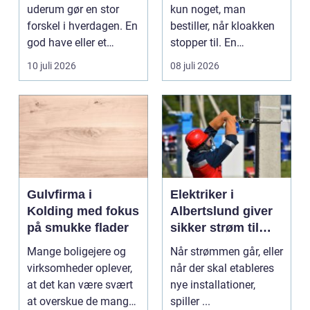
uderum gør en stor
kun noget, man
forskel i hverdagen. En
bestiller, når kloakken
god have eller et
stopper til. En
velplejet fællesareal
systematisk gennem...
10 juli 2026
08 juli 2026
gi...
Gulvfirma i
Elektriker i
Kolding med fokus
Albertslund giver
på smukke flader
sikker strøm til
danske boliger
Mange boligejere og
Når strømmen går, eller
virksomheder oplever,
når der skal etableres
at det kan være svært
nye installationer,
at overskue de mange
spiller ...