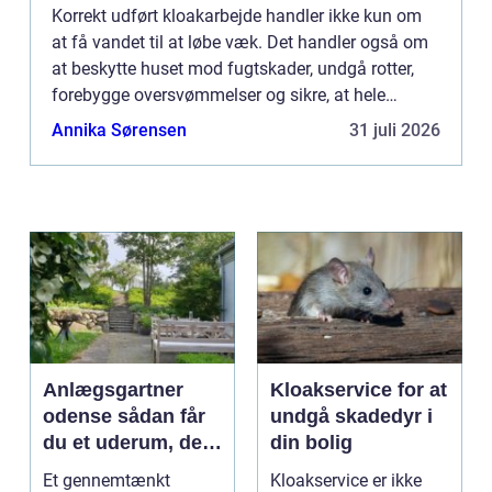
Korrekt udført kloakarbejde handler ikke kun om
at få vandet til at løbe væk. Det handler også om
at beskytte huset mod fugtskader, undgå rotter,
forebygge oversvømmelser og sikre, at hele
afløbssys...
Annika Sørensen
31 juli 2026
Anlægsgartner
Kloakservice for at
odense sådan får
undgå skadedyr i
du et uderum, der
din bolig
holder i mange år
Et gennemtænkt
Kloakservice er ikke