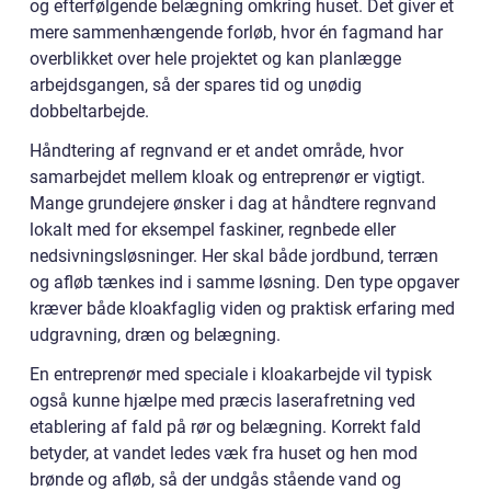
og efterfølgende belægning omkring huset. Det giver et
mere sammenhængende forløb, hvor én fagmand har
overblikket over hele projektet og kan planlægge
arbejdsgangen, så der spares tid og unødig
dobbeltarbejde.
Håndtering af regnvand er et andet område, hvor
samarbejdet mellem kloak og entreprenør er vigtigt.
Mange grundejere ønsker i dag at håndtere regnvand
lokalt med for eksempel faskiner, regnbede eller
nedsivningsløsninger. Her skal både jordbund, terræn
og afløb tænkes ind i samme løsning. Den type opgaver
kræver både kloakfaglig viden og praktisk erfaring med
udgravning, dræn og belægning.
En entreprenør med speciale i kloakarbejde vil typisk
også kunne hjælpe med præcis laserafretning ved
etablering af fald på rør og belægning. Korrekt fald
betyder, at vandet ledes væk fra huset og hen mod
brønde og afløb, så der undgås stående vand og