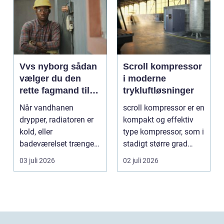
Vvs nyborg sådan
Scroll kompressor
vælger du den
i moderne
rette fagmand til
trykluftløsninger
opgaven
Når vandhanen
scroll kompressor er en
drypper, radiatoren er
kompakt og effektiv
kold, eller
type kompressor, som i
badeværelset trænger
stadigt større grad
til en gennemgribende
vælges til an...
03 juli 2026
02 juli 2026
renoveri...