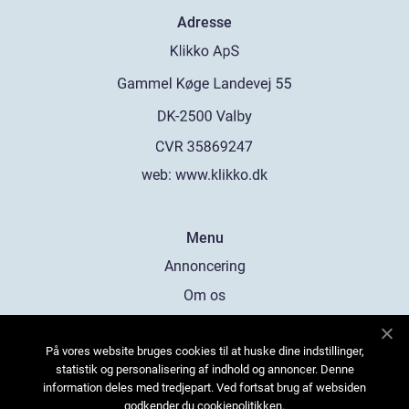
Adresse
web:
www.klikko.dk
Menu
Annoncering
Om os
Cookies
På vores website bruges cookies til at huske dine indstillinger,
Kontakt os
statistik og personalisering af indhold og annoncer. Denne
Sitemap
information deles med tredjepart. Ved fortsat brug af websiden
godkender du cookiepolitikken.