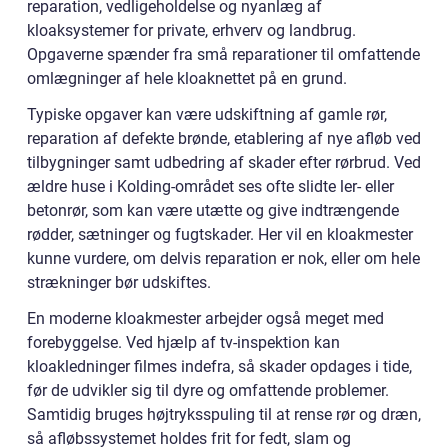
reparation, vedligeholdelse og nyanlæg af
kloaksystemer for private, erhverv og landbrug.
Opgaverne spænder fra små reparationer til omfattende
omlægninger af hele kloaknettet på en grund.
Typiske opgaver kan være udskiftning af gamle rør,
reparation af defekte brønde, etablering af nye afløb ved
tilbygninger samt udbedring af skader efter rørbrud. Ved
ældre huse i Kolding-området ses ofte slidte ler- eller
betonrør, som kan være utætte og give indtrængende
rødder, sætninger og fugtskader. Her vil en kloakmester
kunne vurdere, om delvis reparation er nok, eller om hele
strækninger bør udskiftes.
En moderne kloakmester arbejder også meget med
forebyggelse. Ved hjælp af tv-inspektion kan
kloakledninger filmes indefra, så skader opdages i tide,
før de udvikler sig til dyre og omfattende problemer.
Samtidig bruges højtryksspuling til at rense rør og dræn,
så afløbssystemet holdes frit for fedt, slam og