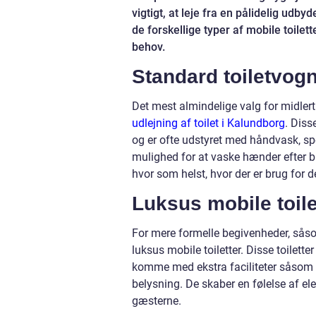
vigtigt, at leje fra en pålidelig udbyd
de forskellige typer af mobile toilet
behov.
Standard toiletvog
Det mest almindelige valg for midler
udlejning af toilet i Kalundborg
. Diss
og er ofte udstyret med håndvask, spe
mulighed for at vaske hænder efter br
hvor som helst, hvor der er brug for 
Luksus mobile toile
For mere formelle begivenheder, sås
luksus mobile toiletter. Disse toilett
komme med ekstra faciliteter såsom 
belysning. De skaber en følelse af e
gæsterne.