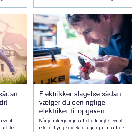
he...
eller en byggeplads, er tilgængelighe...
Elektrikker slagelse sådan
dit
vælger du den rigtige
elektriker til opgaven
 event
Når planlægningen af et udendørs event
en af de
eller et byggeprojekt er i gang, er en af de