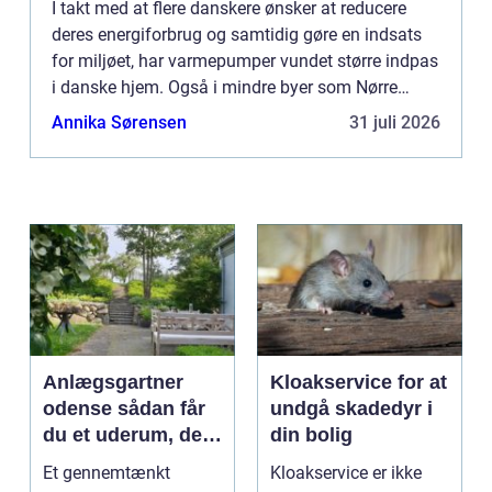
I takt med at flere danskere ønsker at reducere
deres energiforbrug og samtidig gøre en indsats
for miljøet, har varmepumper vundet større indpas
i danske hjem. Også i mindre byer som Nørre
Nebel oplever man e...
Annika Sørensen
31 juli 2026
Anlægsgartner
Kloakservice for at
odense sådan får
undgå skadedyr i
du et uderum, der
din bolig
holder i mange år
Et gennemtænkt
Kloakservice er ikke