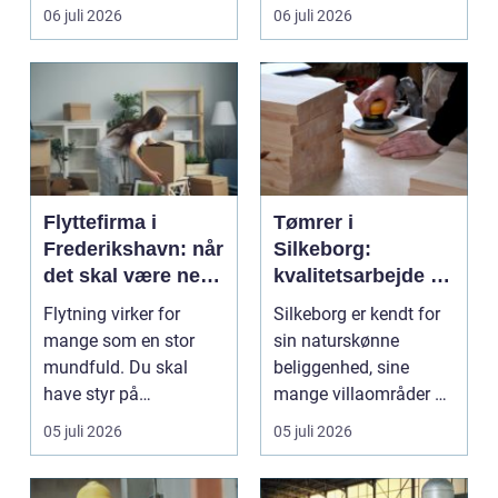
gul...
06 juli 2026
06 juli 2026
Flyttefirma i
Tømrer i
Frederikshavn: når
Silkeborg:
det skal være nemt
kvalitetsarbejde til
at komme videre
overkommelige
Flytning virker for
Silkeborg er kendt for
priser
mange som en stor
sin naturskønne
mundfuld. Du skal
beliggenhed, sine
have styr på
mange villaområder og
nedpakning, tunge
en bland...
05 juli 2026
05 juli 2026
l&oslas...