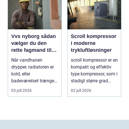
Vvs nyborg sådan
Scroll kompressor
vælger du den
i moderne
rette fagmand til
trykluftløsninger
opgaven
Når vandhanen
scroll kompressor er en
drypper, radiatoren er
kompakt og effektiv
kold, eller
type kompressor, som i
badeværelset trænger
stadigt større grad
til en gennemgribende
vælges til an...
03 juli 2026
02 juli 2026
renoveri...