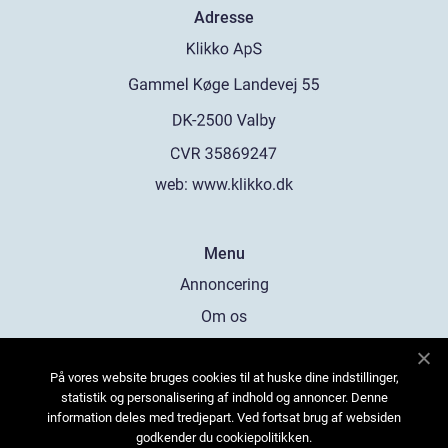
Adresse
web:
www.klikko.dk
Menu
Annoncering
Om os
Cookies
På vores website bruges cookies til at huske dine indstillinger,
Kontakt os
statistik og personalisering af indhold og annoncer. Denne
Sitemap
information deles med tredjepart. Ved fortsat brug af websiden
godkender du cookiepolitikken.