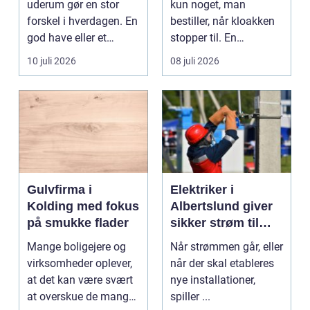
uderum gør en stor
kun noget, man
forskel i hverdagen. En
bestiller, når kloakken
god have eller et
stopper til. En
velplejet fællesareal
systematisk gennem...
10 juli 2026
08 juli 2026
gi...
Gulvfirma i
Elektriker i
Kolding med fokus
Albertslund giver
på smukke flader
sikker strøm til
danske boliger
Mange boligejere og
Når strømmen går, eller
virksomheder oplever,
når der skal etableres
at det kan være svært
nye installationer,
at overskue de mange
spiller ...