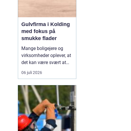
Gulvfirma i Kolding
med fokus på
smukke flader
Mange boligejere og
virksomheder oplever, at
det kan være svært at
overskue de mange
06 juli 2026
gulvtyper, priser og
løsninger. Valget handler
ikke kun om udseende,
men også om rengøring,
slidstyrke, akustik og
økonomi. De...