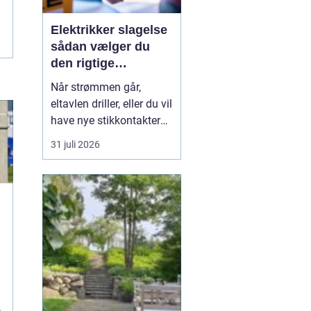
Elektrikker slagelse
sådan vælger du
den rigtige
elektriker til
Når strømmen går,
opgaven
eltavlen driller, eller du vil
have nye stikkontakter
og belysning, er en
31 juli 2026
dygtig elektriker
afgørende for både
sikkerhed og komfort. I
og omkring Slagelse
findes der mange el-
firmaer, og valget kan
e
virke uoverskueligt.
Hvordan sikre...
r