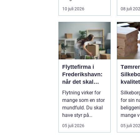
velplejet fællesareal
En syste
10 juli 2026
08 juli 20
gi...
gennem..
Flyttefirma i
Tømrer
Frederikshavn:
Silkebo
når det skal
kvalite
være nemt at
til
Flytning virker for
Silkebor
komme videre
overko
mange som en stor
for sin 
priser
mundfuld. Du skal
beliggen
have styr på
mange v
nedpakning, tunge
og en bla
05 juli 2026
05 juli 20
l&oslas...