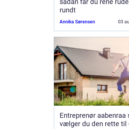
sådan får du rene rude
rundt
Annika Sørensen
03 a
Entreprenør aabenraa sådan
vælger du den rette til 