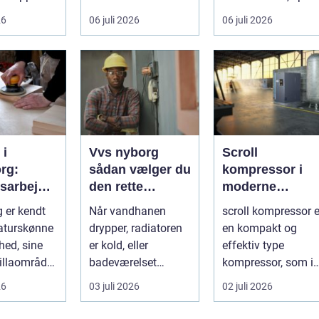
matisk
overskue de mange
...
26
06 juli 2026
06 juli 2026
.
gul...
 i
Vvs nyborg
Scroll
rg:
sådan vælger du
kompressor i
tsarbejde
den rette
moderne
fagmand til
trykluftløsninge
g er kendt
Når vandhanen
scroll kompressor e
mmelige
opgaven
naturskønne
drypper, radiatoren
en kompakt og
hed, sine
er kold, eller
effektiv type
illaområder
badeværelset
kompressor, som i
nd...
trænger til en
stadigt større grad
26
03 juli 2026
02 juli 2026
gennemgribende
vælges til an...
renoveri...