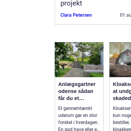
projekt
Clara Petersen
01 a
Anlægsgartner
Kloakse
odense sådan
at und
får du et
skadedy
uderum, der
bolig
Et gennemtænkt
Kloakser
holder i mange
uderum gør en stor
kun nog
år
forskel i hverdagen.
bestiller,
En god have eller et
kloakken 