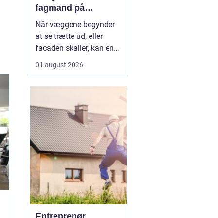
fagmand på
bornholm
Når væggene begynder
at se trætte ud, eller
facaden skaller, kan en
dygtig maler gøre en
01 august 2026
enorm forskel. Mange
husejere på Bornholm
står jævnligt med
spørgsmålet: Skal vi selv
i gang med penslen, eller
skal vi få professionel
hjælp? Særligt i Rønne,
h...
Entreprenør