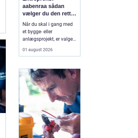
aabenraa sådan
vælger du den rette
til dit projekt
Når du skal i gang med
et bygge- eller
anlægsprojekt, er valget
af entreprenør en af de
01 august 2026
vigtigste beslutninger. En
dygtig entreprenør kan
spare dig både tid, penge
og bekymringer, mens et
dårligt valg let ender i
forsinkelser,
ekstraregninger og
ueni...