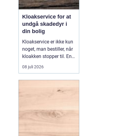
Kloakservice for at
undgå skadedyr i
din bolig
Kloakservice er ikke kun
noget, man bestiller, når
kloakken stopper til. En
systematisk
08 juli 2026
gennemgang af
anlægget kan afsløre
små fejl i god tid, så de
ikke udvikler sig til større
skader. Med en grundig
tilgang, do...