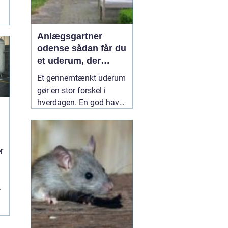
Anlægsgartner
odense sådan får du
et uderum, der
holder i mange år
Et gennemtænkt uderum
gør en stor forskel i
hverdagen. En god have
eller et velplejet
fællesareal giver ro i
hovedet, plads til
r
r
fællesskab og bedre
rammer for både
mennesker og natur.
Mange i og omkring
Odense vælger derfor en
professionel
10 juli 2026