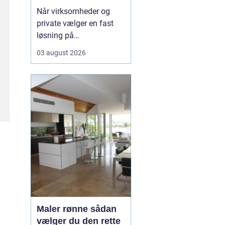
rundt
Når virksomheder og
private vælger en fast
løsning på
vinduespudsning, får de
03 august 2026
både mere dagslys, et
skarpere
førstehåndsindtryk og
mindre praktisk bøvl i
hverdagen. Mange i
området v&aeli...
Maler rønne sådan
vælger du den rette