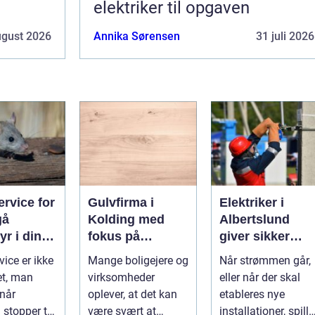
elektriker til opgaven
ugust 2026
Annika Sørensen
31 juli 2026
rvice for
Gulvfirma i
Elektriker i
gå
Kolding med
Albertslund
r i din
fokus på
giver sikker
smukke flader
strøm til dansk
vice er ikke
Mange boligejere og
Når strømmen går,
boliger
et, man
virksomheder
eller når der skal
 når
oplever, at det kan
etableres nye
stopper til.
være svært at
installationer, spille