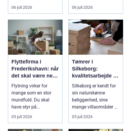
gul...
06 juli 2026
06 juli 2026
Flyttefirma i
Tømrer i
Frederikshavn: når
Silkeborg:
det skal være nemt
kvalitetsarbejde til
at komme videre
overkommelige
Flytning virker for
Silkeborg er kendt for
priser
mange som en stor
sin naturskønne
mundfuld. Du skal
beliggenhed, sine
have styr på
mange villaområder og
nedpakning, tunge
en bland...
05 juli 2026
05 juli 2026
l&oslas...