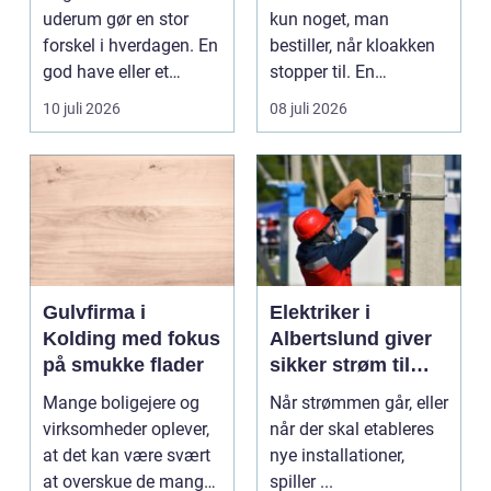
uderum gør en stor
kun noget, man
forskel i hverdagen. En
bestiller, når kloakken
god have eller et
stopper til. En
velplejet fællesareal
systematisk gennem...
10 juli 2026
08 juli 2026
gi...
Gulvfirma i
Elektriker i
Kolding med fokus
Albertslund giver
på smukke flader
sikker strøm til
danske boliger
Mange boligejere og
Når strømmen går, eller
virksomheder oplever,
når der skal etableres
at det kan være svært
nye installationer,
at overskue de mange
spiller ...