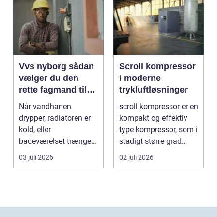
Vvs nyborg sådan
Scroll kompressor
vælger du den
i moderne
rette fagmand til
trykluftløsninger
opgaven
Når vandhanen
scroll kompressor er en
drypper, radiatoren er
kompakt og effektiv
kold, eller
type kompressor, som i
badeværelset trænger
stadigt større grad
til en gennemgribende
vælges til an...
03 juli 2026
02 juli 2026
renoveri...