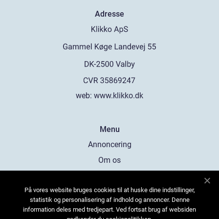
Adresse
web:
www.klikko.dk
Menu
Annoncering
Om os
Cookies
På vores website bruges cookies til at huske dine indstillinger,
Kontakt os
statistik og personalisering af indhold og annoncer. Denne
Sitemap
information deles med tredjepart. Ved fortsat brug af websiden