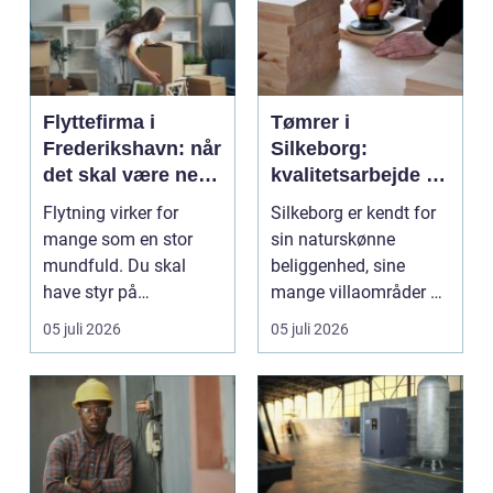
Flyttefirma i
Tømrer i
Frederikshavn: når
Silkeborg:
det skal være nemt
kvalitetsarbejde til
at komme videre
overkommelige
Flytning virker for
Silkeborg er kendt for
priser
mange som en stor
sin naturskønne
mundfuld. Du skal
beliggenhed, sine
have styr på
mange villaområder og
nedpakning, tunge
en bland...
05 juli 2026
05 juli 2026
l&oslas...