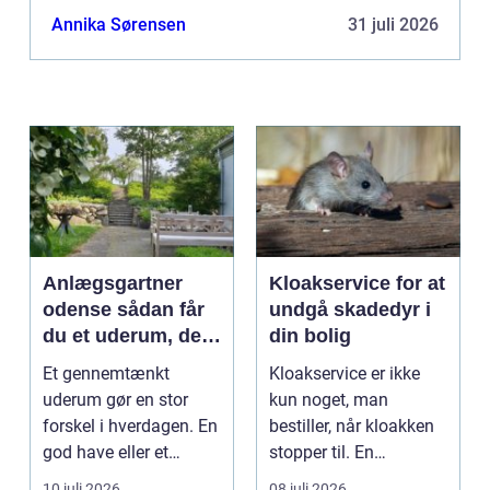
Annika Sørensen
31 juli 2026
Anlægsgartner
Kloakservice for at
odense sådan får
undgå skadedyr i
du et uderum, der
din bolig
holder i mange år
Et gennemtænkt
Kloakservice er ikke
uderum gør en stor
kun noget, man
forskel i hverdagen. En
bestiller, når kloakken
god have eller et
stopper til. En
velplejet fællesareal
systematisk gennem...
10 juli 2026
08 juli 2026