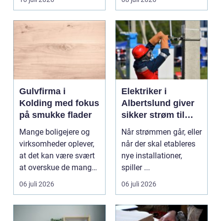
gi...
Gulvfirma i
Elektriker i
Kolding med fokus
Albertslund giver
på smukke flader
sikker strøm til
danske boliger
Mange boligejere og
Når strømmen går, eller
virksomheder oplever,
når der skal etableres
at det kan være svært
nye installationer,
at overskue de mange
spiller ...
gul...
06 juli 2026
06 juli 2026