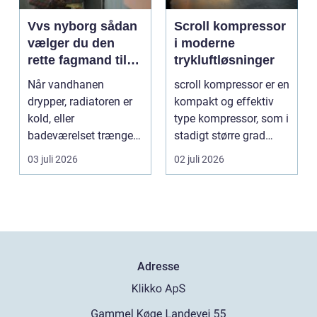
Vvs nyborg sådan
Scroll kompressor
vælger du den
i moderne
rette fagmand til
trykluftløsninger
opgaven
Når vandhanen
scroll kompressor er en
drypper, radiatoren er
kompakt og effektiv
kold, eller
type kompressor, som i
badeværelset trænger
stadigt større grad
til en gennemgribende
vælges til an...
03 juli 2026
02 juli 2026
renoveri...
Adresse