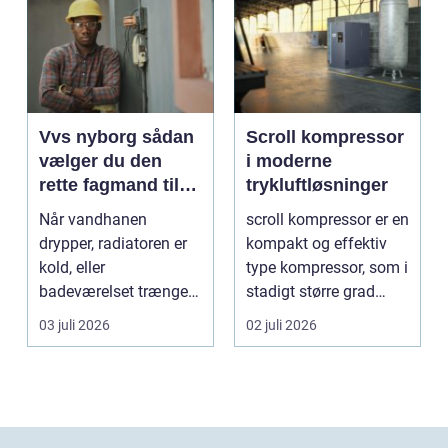
Vvs nyborg sådan
Scroll kompressor
vælger du den
i moderne
rette fagmand til
trykluftløsninger
opgaven
Når vandhanen
scroll kompressor er en
drypper, radiatoren er
kompakt og effektiv
kold, eller
type kompressor, som i
badeværelset trænger
stadigt større grad
til en gennemgribende
vælges til an...
03 juli 2026
02 juli 2026
renoveri...