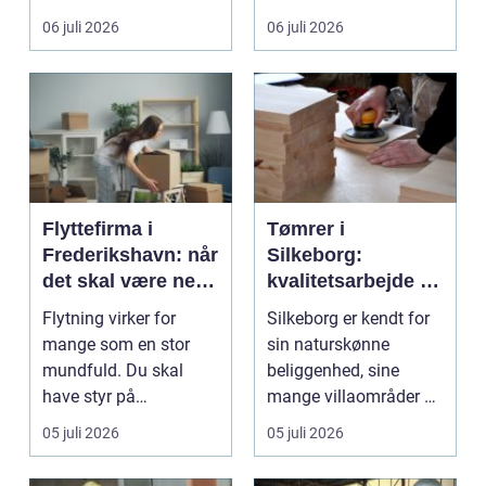
gul...
06 juli 2026
06 juli 2026
Flyttefirma i
Tømrer i
Frederikshavn: når
Silkeborg:
det skal være nemt
kvalitetsarbejde til
at komme videre
overkommelige
Flytning virker for
Silkeborg er kendt for
priser
mange som en stor
sin naturskønne
mundfuld. Du skal
beliggenhed, sine
have styr på
mange villaområder og
nedpakning, tunge
en bland...
05 juli 2026
05 juli 2026
l&oslas...