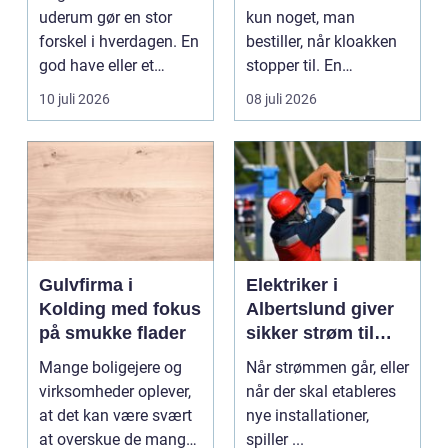
uderum gør en stor
kun noget, man
forskel i hverdagen. En
bestiller, når kloakken
god have eller et
stopper til. En
velplejet fællesareal
systematisk gennem...
10 juli 2026
08 juli 2026
gi...
Gulvfirma i
Elektriker i
Kolding med fokus
Albertslund giver
på smukke flader
sikker strøm til
danske boliger
Mange boligejere og
Når strømmen går, eller
virksomheder oplever,
når der skal etableres
at det kan være svært
nye installationer,
at overskue de mange
spiller ...