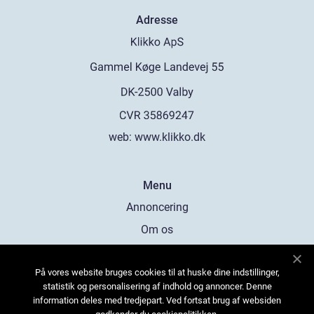
Adresse
web:
www.klikko.dk
Menu
Annoncering
Om os
Cookies
På vores website bruges cookies til at huske dine indstillinger,
Kontakt os
statistik og personalisering af indhold og annoncer. Denne
Sitemap
information deles med tredjepart. Ved fortsat brug af websiden