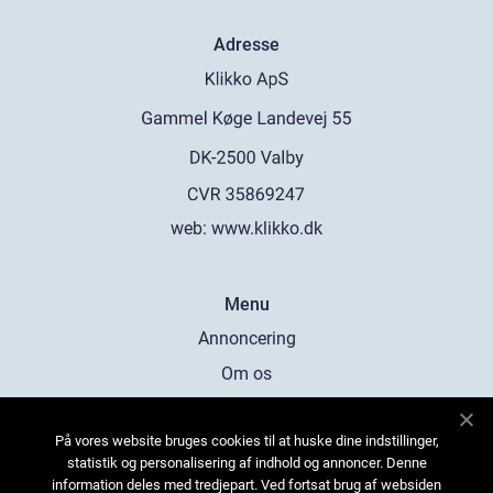
Adresse
web:
www.klikko.dk
Menu
Annoncering
Om os
Cookies
På vores website bruges cookies til at huske dine indstillinger,
Kontakt os
statistik og personalisering af indhold og annoncer. Denne
Sitemap
information deles med tredjepart. Ved fortsat brug af websiden