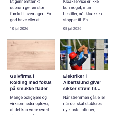
Et gennemtænkt
Kloakservice er ikke
uderum gør en stor
kun noget, man
forskel i hverdagen. En
bestiller, når kloakken
god have eller et
stopper til. En
velplejet fællesareal
systematisk gennem...
10 juli 2026
08 juli 2026
gi...
Gulvfirma i
Elektriker i
Kolding med fokus
Albertslund giver
på smukke flader
sikker strøm til
danske boliger
Mange boligejere og
Når strømmen går, eller
virksomheder oplever,
når der skal etableres
at det kan være svært
nye installationer,