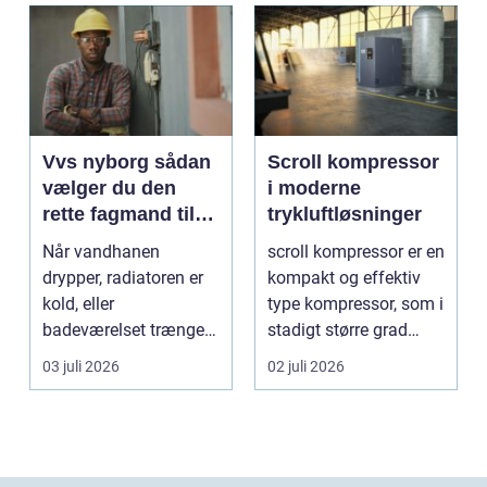
Vvs nyborg sådan
Scroll kompressor
vælger du den
i moderne
rette fagmand til
trykluftløsninger
opgaven
Når vandhanen
scroll kompressor er en
drypper, radiatoren er
kompakt og effektiv
kold, eller
type kompressor, som i
badeværelset trænger
stadigt større grad
til en gennemgribende
vælges til an...
03 juli 2026
02 juli 2026
renoveri...