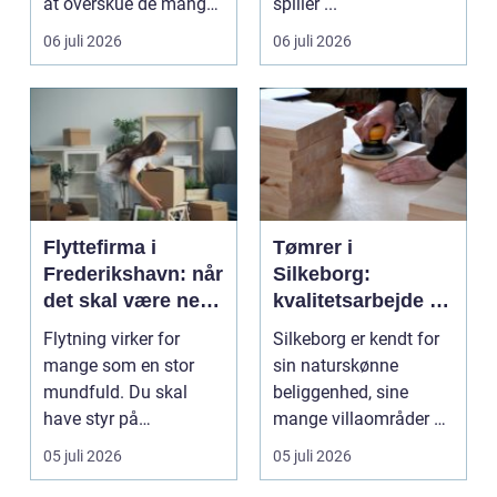
at overskue de mange
spiller ...
gul...
06 juli 2026
06 juli 2026
Flyttefirma i
Tømrer i
Frederikshavn: når
Silkeborg:
det skal være nemt
kvalitetsarbejde til
at komme videre
overkommelige
Flytning virker for
Silkeborg er kendt for
priser
mange som en stor
sin naturskønne
mundfuld. Du skal
beliggenhed, sine
have styr på
mange villaområder og
nedpakning, tunge
en bland...
05 juli 2026
05 juli 2026
l&oslas...