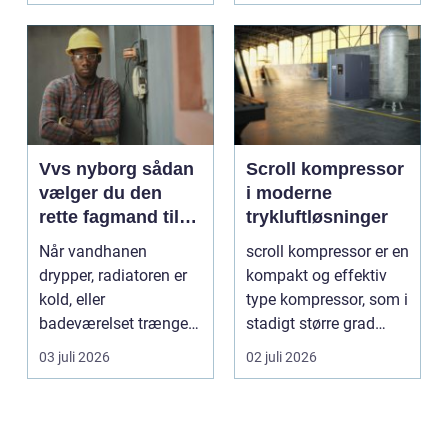
Vvs nyborg sådan
Scroll kompressor
vælger du den
i moderne
rette fagmand til
trykluftløsninger
opgaven
Når vandhanen
scroll kompressor er en
drypper, radiatoren er
kompakt og effektiv
kold, eller
type kompressor, som i
badeværelset trænger
stadigt større grad
til en gennemgribende
vælges til an...
03 juli 2026
02 juli 2026
renoveri...