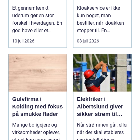
holder i mange år
Et gennemtænkt
Kloakservice er ikke
uderum gør en stor
kun noget, man
forskel i hverdagen. En
bestiller, når kloakken
god have eller et
stopper til. En
velplejet fællesareal
systematisk gennem...
10 juli 2026
08 juli 2026
gi...
Gulvfirma i
Elektriker i
Kolding med fokus
Albertslund giver
på smukke flader
sikker strøm til
danske boliger
Mange boligejere og
Når strømmen går, eller
virksomheder oplever,
når der skal etableres
at det kan være svært
nye installationer,