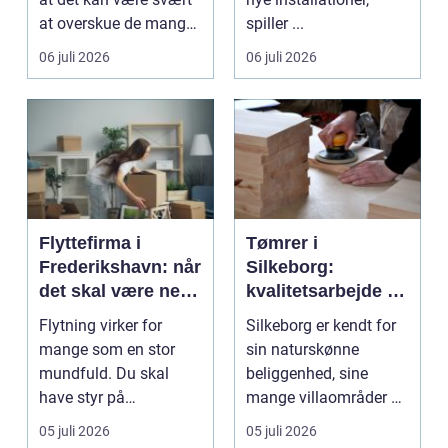
at overskue de mange
spiller ...
gul...
06 juli 2026
06 juli 2026
Flyttefirma i
Tømrer i
Frederikshavn: når
Silkeborg:
det skal være nemt
kvalitetsarbejde til
at komme videre
overkommelige
Flytning virker for
Silkeborg er kendt for
priser
mange som en stor
sin naturskønne
mundfuld. Du skal
beliggenhed, sine
have styr på
mange villaområder og
nedpakning, tunge
en bland...
05 juli 2026
05 juli 2026
l&oslas...