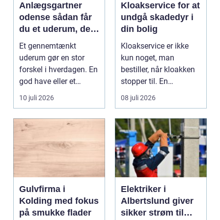
Anlægsgartner
Kloakservice for at
odense sådan får
undgå skadedyr i
du et uderum, der
din bolig
holder i mange år
Et gennemtænkt
Kloakservice er ikke
uderum gør en stor
kun noget, man
forskel i hverdagen. En
bestiller, når kloakken
god have eller et
stopper til. En
velplejet fællesareal
systematisk gennem...
10 juli 2026
08 juli 2026
gi...
Gulvfirma i
Elektriker i
Kolding med fokus
Albertslund giver
på smukke flader
sikker strøm til