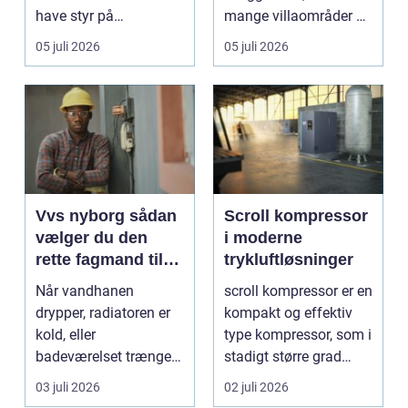
have styr på
mange villaområder og
nedpakning, tunge
en bland...
05 juli 2026
05 juli 2026
l&oslas...
Vvs nyborg sådan
Scroll kompressor
vælger du den
i moderne
rette fagmand til
trykluftløsninger
opgaven
Når vandhanen
scroll kompressor er en
drypper, radiatoren er
kompakt og effektiv
kold, eller
type kompressor, som i
badeværelset trænger
stadigt større grad
til en gennemgribende
vælges til an...
03 juli 2026
02 juli 2026
renoveri...