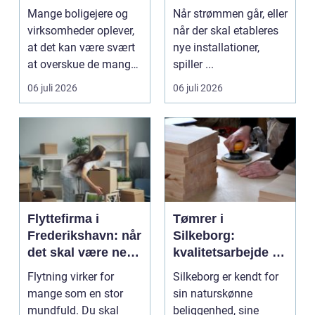
danske boliger
Mange boligejere og
Når strømmen går, eller
virksomheder oplever,
når der skal etableres
at det kan være svært
nye installationer,
at overskue de mange
spiller ...
gul...
06 juli 2026
06 juli 2026
Flyttefirma i
Tømrer i
Frederikshavn: når
Silkeborg:
det skal være nemt
kvalitetsarbejde til
at komme videre
overkommelige
Flytning virker for
Silkeborg er kendt for
priser
mange som en stor
sin naturskønne
mundfuld. Du skal
beliggenhed, sine