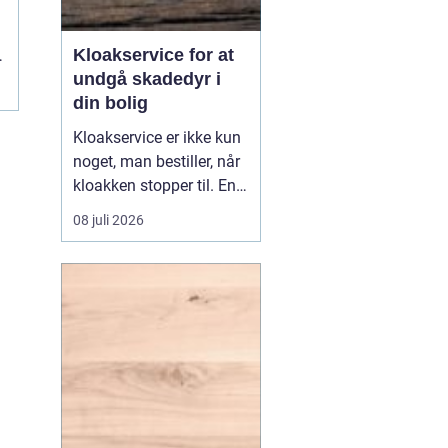
Kloakservice for at
undgå skadedyr i
din bolig
Kloakservice er ikke kun
noget, man bestiller, når
kloakken stopper til. En
systematisk
08 juli 2026
gennemgang af
anlægget kan afsløre
små fejl i god tid, så de
ikke udvikler sig til større
skader. Med en grundig
tilgang, do...