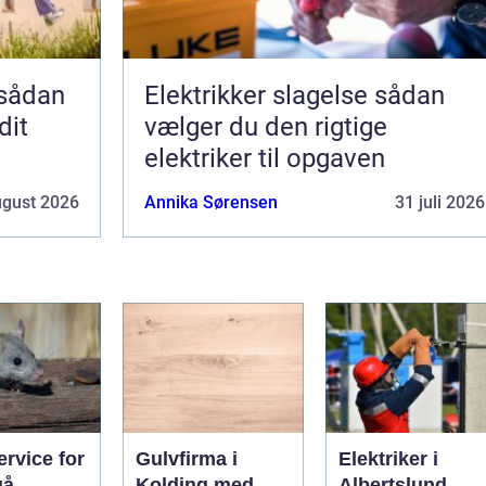
Elektrikker slagelse sådan
dit
vælger du den rigtige
elektriker til opgaven
ugust 2026
Annika Sørensen
31 juli 2026
rvice for
Gulvfirma i
Elektriker i
gå
Kolding med
Albertslund