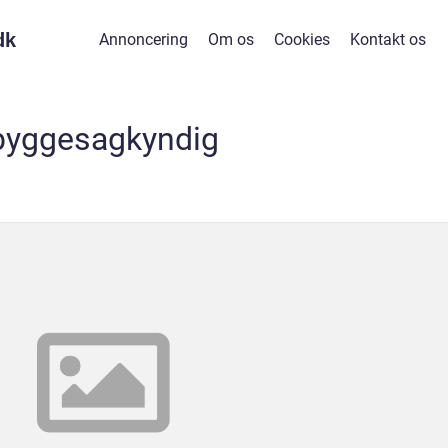
dk
Annoncering
Om os
Cookies
Kontakt os
byggesagkyndig