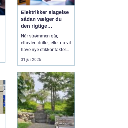
Elektrikker slagelse
sådan vælger du
den rigtige
elektriker til
Når strømmen går,
opgaven
eltavlen driller, eller du vil
have nye stikkontakter
og belysning, er en
31 juli 2026
dygtig elektriker
afgørende for både
sikkerhed og komfort. I
og omkring Slagelse
findes der mange el-
firmaer, og valget kan
virke uoverskueligt.
Hvordan sikre...