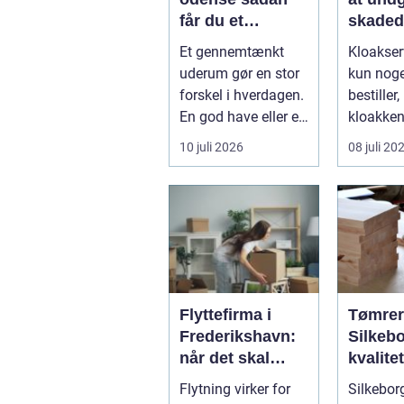
får du et
skadedy
uderum, der
bolig
Et gennemtænkt
Kloakser
holder i mange
uderum gør en stor
kun nog
år
forskel i hverdagen.
bestiller,
En god have eller et
kloakken 
velplejet fællesareal
En syste
10 juli 2026
08 juli 20
gi...
gennem..
Flyttefirma i
Tømrer
Frederikshavn:
Silkebo
når det skal
kvalite
være nemt at
til
Flytning virker for
Silkebor
komme videre
overko