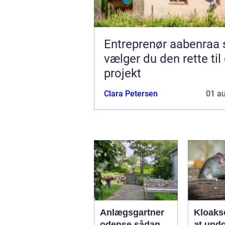
Entreprenør aabenraa sådan
vælger du den rette til 
projekt
Clara Petersen
01 a
Anlægsgartner
Kloakse
odense sådan
at und