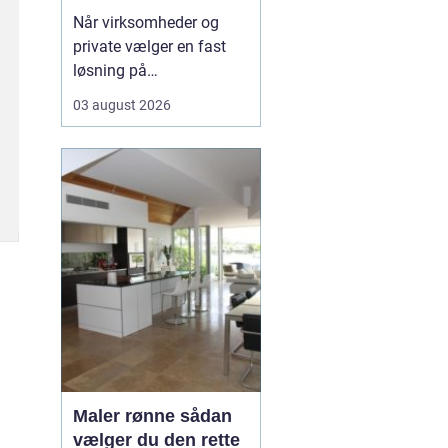
rundt
Når virksomheder og
private vælger en fast
løsning på
vinduespudsning, får de
03 august 2026
både mere dagslys, et
skarpere
førstehåndsindtryk og
mindre praktisk bøvl i
hverdagen. Mange i
området v&aeli...
Maler rønne sådan
vælger du den rette