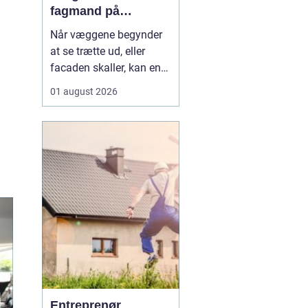
fagmand på
bornholm
Når væggene begynder
at se trætte ud, eller
facaden skaller, kan en
dygtig maler gøre en
01 august 2026
enorm forskel. Mange
husejere på Bornholm
står jævnligt med
spørgsmålet: Skal vi selv
i gang med penslen, eller
skal vi få professionel
hjælp? Særligt i Rønne,
h...
Entreprenør