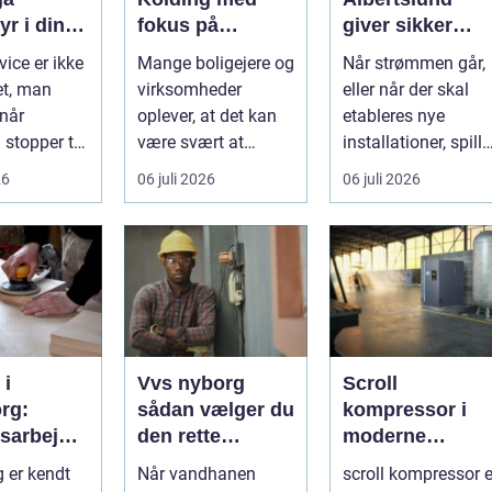
r i din
fokus på
giver sikker
smukke flader
strøm til dansk
vice er ikke
Mange boligejere og
Når strømmen går,
boliger
et, man
virksomheder
eller når der skal
 når
oplever, at det kan
etableres nye
stopper til.
være svært at
installationer, spille
matisk
overskue de mange
...
26
06 juli 2026
06 juli 2026
.
gul...
 i
Vvs nyborg
Scroll
rg:
sådan vælger du
kompressor i
tsarbejde
den rette
moderne
fagmand til
trykluftløsninge
g er kendt
Når vandhanen
scroll kompressor e
mmelige
opgaven