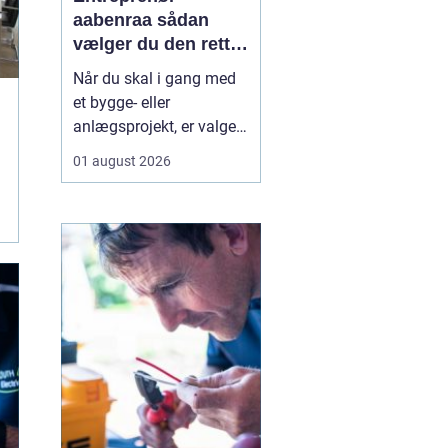
aabenraa sådan
vælger du den rette
til dit projekt
Når du skal i gang med
et bygge- eller
anlægsprojekt, er valget
af entreprenør en af de
01 august 2026
vigtigste beslutninger. En
dygtig entreprenør kan
spare dig både tid, penge
og bekymringer, mens et
dårligt valg let ender i
forsinkelser,
ekstraregninger og
ueni...