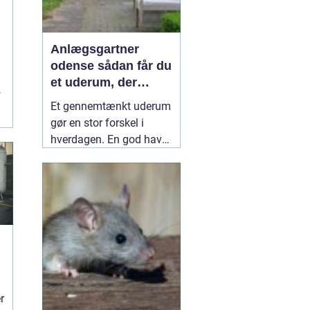
e
Anlægsgartner
odense sådan får du
et uderum, der
r
holder i mange år
Et gennemtænkt uderum
gør en stor forskel i
hverdagen. En god have
eller et velplejet
fællesareal giver ro i
hovedet, plads til
fællesskab og bedre
rammer for både
mennesker og natur.
Mange i og omkring
Odense vælger derfor en
professionel
10 juli 2026
r
r