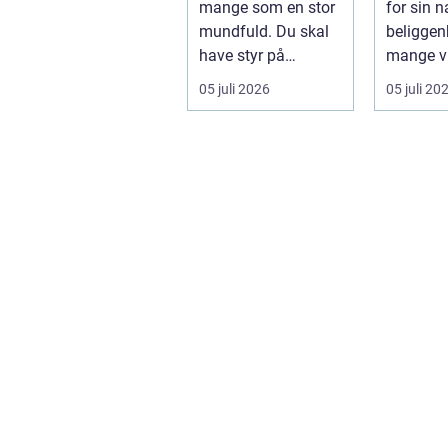
mange som en stor
for sin 
priser
mundfuld. Du skal
beliggen
have styr på
mange v
nedpakning, tunge
og en bla
05 juli 2026
05 juli 20
l&oslas...