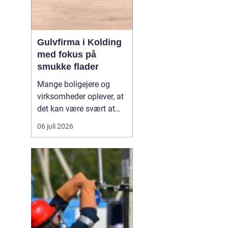
Gulvfirma i Kolding
med fokus på
smukke flader
Mange boligejere og
virksomheder oplever, at
det kan være svært at
overskue de mange
06 juli 2026
gulvtyper, priser og
løsninger. Valget handler
ikke kun om udseende,
men også om rengøring,
slidstyrke, akustik og
økonomi. De...