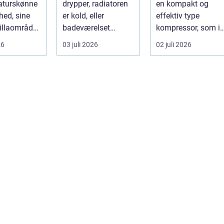
naturskønne
drypper, radiatoren
en kompakt og
hed, sine
er kold, eller
effektiv type
illaområder
badeværelset
kompressor, som i
nd...
trænger til en
stadigt større grad
26
03 juli 2026
02 juli 2026
gennemgribende
vælges til an...
renoveri...