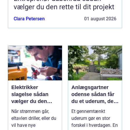
vælger du den rette til dit projekt
Clara Petersen
01 august 2026
Elektrikker
Anlægsgartner
slagelse sådan
odense sådan får
vælger du den
du et uderum, der
rigtige elektriker til
holder i mange år
Når strømmen går,
Et gennemtænkt
opgaven
eltavlen driller, eller du
uderum gør en stor
vil have nye
forskel i hverdagen. En