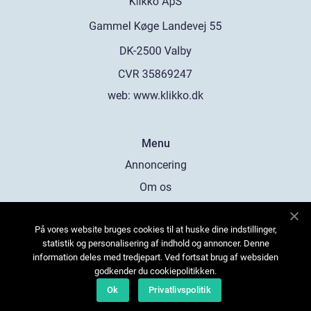
web:
www.klikko.dk
Menu
Annoncering
Om os
Cookies
På vores website bruges cookies til at huske dine indstillinger,
Kontakt os
statistik og personalisering af indhold og annoncer. Denne
Sitemap
information deles med tredjepart. Ved fortsat brug af websiden
godkender du cookiepolitikken.
Ok
Privatlivspolitik