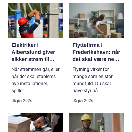
Elektriker i
Flyttefirma i
Albertslund giver
Frederikshavn: når
sikker strøm til
det skal være nemt
danske boliger
at komme videre
Når strømmen går, eller
Flytning virker for
når der skal etableres
mange som en stor
nye installationer,
mundfuld. Du skal
spiller ...
have styr på
nedpakning, tunge
06 juli 2026
05 juli 2026
l&oslas...