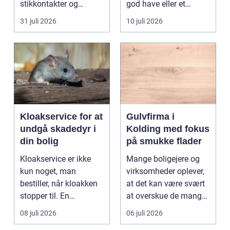
stikkontakter og
god have eller et
belysning, er en dygtig
velplejet fællesareal
31 juli 2026
10 juli 2026
e...
gi...
Kloakservice for at
Gulvfirma i
undgå skadedyr i
Kolding med fokus
din bolig
på smukke flader
Kloakservice er ikke
Mange boligejere og
kun noget, man
virksomheder oplever,
bestiller, når kloakken
at det kan være svært
stopper til. En
at overskue de mange
systematisk gennem...
gul...
08 juli 2026
06 juli 2026