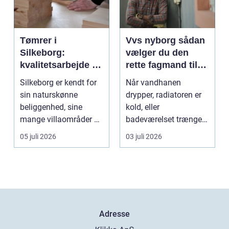
Tømrer i
Vvs nyborg sådan
Silkeborg:
vælger du den
kvalitetsarbejde til
rette fagmand til
overkommelige
opgaven
Silkeborg er kendt for
Når vandhanen
priser
sin naturskønne
drypper, radiatoren er
beliggenhed, sine
kold, eller
mange villaområder og
badeværelset trænger
en bland...
til en gennemgribende
05 juli 2026
03 juli 2026
renoveri...
Adresse