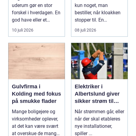
uderum gør en stor
kun noget, man
forskel i hverdagen. En
bestiller, når kloakken
god have eller et
stopper til. En
velplejet fællesareal
systematisk gennem...
10 juli 2026
08 juli 2026
gi...
Gulvfirma i
Elektriker i
Kolding med fokus
Albertslund giver
på smukke flader
sikker strøm til
danske boliger
Mange boligejere og
Når strømmen går, eller
virksomheder oplever,
når der skal etableres
at det kan være svært
nye installationer,
at overskue de mange
spiller ...