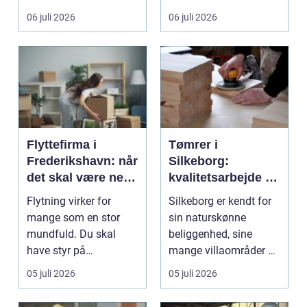
gul...
06 juli 2026
06 juli 2026
Flyttefirma i
Tømrer i
Frederikshavn: når
Silkeborg:
det skal være nemt
kvalitetsarbejde til
at komme videre
overkommelige
Flytning virker for
Silkeborg er kendt for
priser
mange som en stor
sin naturskønne
mundfuld. Du skal
beliggenhed, sine
have styr på
mange villaområder og
nedpakning, tunge
en bland...
05 juli 2026
05 juli 2026
l&oslas...