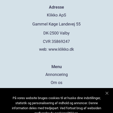
Adresse
web:
www.klikko.dk
Menu
Annoncering
Om os
Cookies
På vores website bruges cookies til at huske dine indstillinger,
Kontakt os
statistik og personalisering af indhold og annoncer. Denne
Sitemap
information deles med tredjepart. Ved fortsat brug af websiden