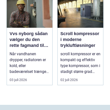
Vvs nyborg sådan
Scroll kompressor
vælger du den
i moderne
rette fagmand til
trykluftløsninger
opgaven
Når vandhanen
scroll kompressor er en
drypper, radiatoren er
kompakt og effektiv
kold, eller
type kompressor, som i
badeværelset trænger
stadigt større grad
til en gennemgribende
vælges til an...
03 juli 2026
02 juli 2026
renoveri...