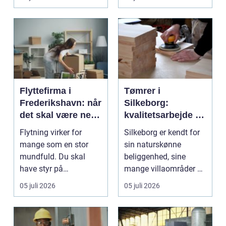
Flyttefirma i
Tømrer i
Frederikshavn: når
Silkeborg:
det skal være nemt
kvalitetsarbejde til
at komme videre
overkommelige
Flytning virker for
Silkeborg er kendt for
priser
mange som en stor
sin naturskønne
mundfuld. Du skal
beliggenhed, sine
have styr på
mange villaområder og
nedpakning, tunge
en bland...
05 juli 2026
05 juli 2026
l&oslas...