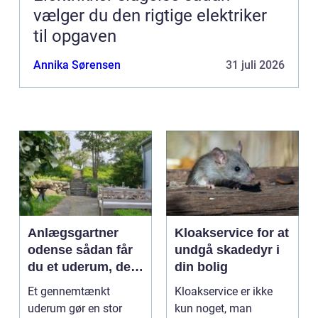
vælger du den rigtige elektriker
til opgaven
Annika Sørensen
31 juli 2026
Anlægsgartner
Kloakservice for at
odense sådan får
undgå skadedyr i
du et uderum, der
din bolig
holder i mange år
Et gennemtænkt
Kloakservice er ikke
uderum gør en stor
kun noget, man