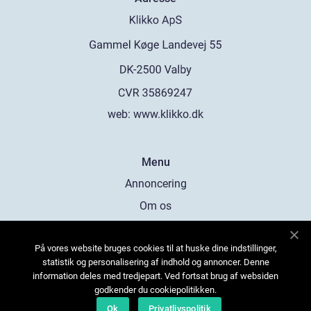
web:
www.klikko.dk
Menu
Annoncering
Om os
Cookies
På vores website bruges cookies til at huske dine indstillinger,
Kontakt os
statistik og personalisering af indhold og annoncer. Denne
Sitemap
information deles med tredjepart. Ved fortsat brug af websiden
godkender du cookiepolitikken.
Ok
Privatlivspolitik