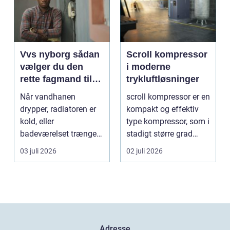
Vvs nyborg sådan
Scroll kompressor
vælger du den
i moderne
rette fagmand til
trykluftløsninger
opgaven
Når vandhanen
scroll kompressor er en
drypper, radiatoren er
kompakt og effektiv
kold, eller
type kompressor, som i
badeværelset trænger
stadigt større grad
til en gennemgribende
vælges til an...
03 juli 2026
02 juli 2026
renoveri...
Adresse