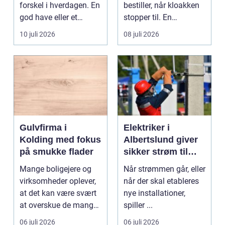
forskel i hverdagen. En
bestiller, når kloakken
god have eller et
stopper til. En
velplejet fællesareal
systematisk gennem...
10 juli 2026
08 juli 2026
gi...
Gulvfirma i
Elektriker i
Kolding med fokus
Albertslund giver
på smukke flader
sikker strøm til
danske boliger
Mange boligejere og
Når strømmen går, eller
virksomheder oplever,
når der skal etableres
at det kan være svært
nye installationer,
at overskue de mange
spiller ...
gul...
06 juli 2026
06 juli 2026