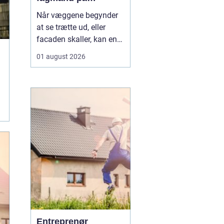
bornholm
Når væggene begynder
at se trætte ud, eller
facaden skaller, kan en
dygtig maler gøre en
01 august 2026
enorm forskel. Mange
husejere på Bornholm
står jævnligt med
spørgsmålet: Skal vi selv
i gang med penslen, eller
skal vi få professionel
hjælp? Særligt i Rønne,
h...
Entreprenør