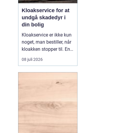
Kloakservice for at
undgå skadedyr i
din bolig
Kloakservice er ikke kun
noget, man bestiller, når
kloakken stopper til. En
systematisk
08 juli 2026
gennemgang af
anlægget kan afsløre
små fejl i god tid, så de
ikke udvikler sig til større
skader. Med en grundig
tilgang, do...