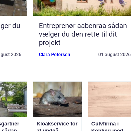
Entreprenør aabenraa sådan
vælger du den rette til dit
projekt
ugust 2026
Clara Petersen
01 august 2026
gartner
Kloakservice for
Gulvfirma i
an
at undgå
Kolding med