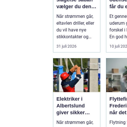
vælger du den
får du 
rigtige elektriker
uderum
Når strømmen går,
Et genn
til opgaven
holder
eltavlen driller, eller
uderum g
år
du vil have nye
forskel 
stikkontakter og
En god ha
belysning, er en
velplejet
31 juli 2026
10 juli 20
dygtig e...
gi...
Elektriker i
Flyttef
Albertslund
Freder
giver sikker
når det
strøm til danske
være n
Når strømmen går,
Flytning 
boliger
komme 