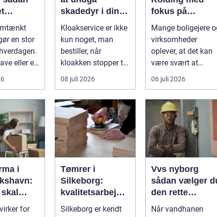
et
skadedyr i din
fokus på
, der
bolig
smukke flader
emtænkt
Kloakservice er ikke
Mange boligejere o
 i mange
ør en stor
kun noget, man
virksomheder
i hverdagen.
bestiller, når
oplever, at det kan
ve eller et
kloakken stopper til.
være svært at
 fællesareal
En systematisk
overskue de mang
26
08 juli 2026
06 juli 2026
gennem...
gul...
irma i
Tømrer i
Vvs nyborg
ikshavn:
Silkeborg:
sådan vælger d
 skal
kvalitetsarbejde
den rette
emt at
til
fagmand til
virker for
Silkeborg er kendt
Når vandhanen
videre
overkommelige
opgaven