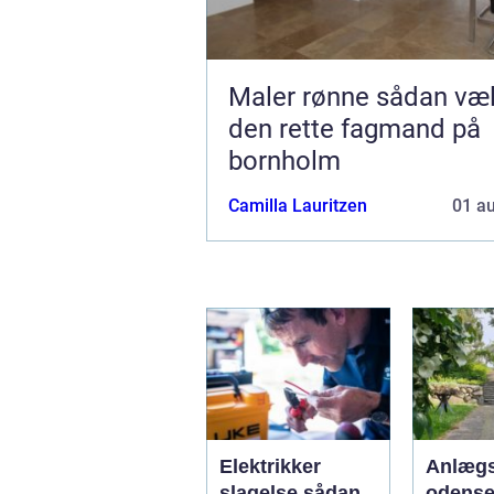
Maler rønne sådan vælger du
den rette fagmand på
bornholm
Camilla Lauritzen
01 a
Elektrikker
Anlægs
slagelse sådan
odense såd