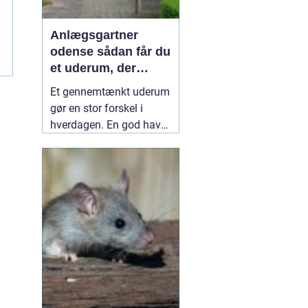
Anlægsgartner
odense sådan får du
et uderum, der
holder i mange år
Et gennemtænkt uderum
gør en stor forskel i
hverdagen. En god have
eller et velplejet
fællesareal giver ro i
hovedet, plads til
fællesskab og bedre
rammer for både
mennesker og natur.
Mange i og omkring
Odense vælger derfor en
professionel
10 juli 2026