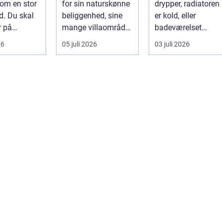
om en stor
for sin naturskønne
drypper, radiatoren
priser
. Du skal
beliggenhed, sine
er kold, eller
r på
mange villaområder
badeværelset
ng, tunge
og en bland...
trænger til en
26
05 juli 2026
03 juli 2026
.
gennemgribende
renoveri...