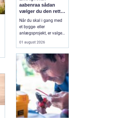
aabenraa sådan
vælger du den rette
til dit projekt
Når du skal i gang med
et bygge- eller
anlægsprojekt, er valget
af entreprenør en af de
01 august 2026
vigtigste beslutninger. En
dygtig entreprenør kan
spare dig både tid, penge
og bekymringer, mens et
dårligt valg let ender i
forsinkelser,
ekstraregninger og
ueni...