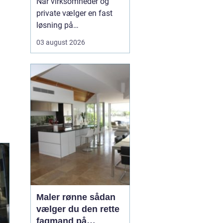
Når virksomheder og
private vælger en fast
løsning på
vinduespudsning, får de
03 august 2026
både mere dagslys, et
skarpere
førstehåndsindtryk og
mindre praktisk bøvl i
hverdagen. Mange i
området v&aeli...
Maler rønne sådan
vælger du den rette
fagmand på