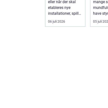
eller når der skal
mange s
etableres nye
mundfuld
installationer, spiller
have sty
...
nedpakni
06 juli 2026
05 juli 20
l&oslas..