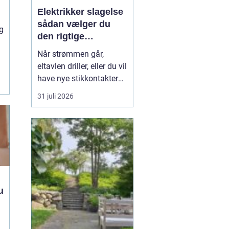
Elektrikker slagelse
sådan vælger du
g
den rigtige
elektriker til
Når strømmen går,
opgaven
eltavlen driller, eller du vil
e
have nye stikkontakter
og belysning, er en
31 juli 2026
dygtig elektriker
afgørende for både
sikkerhed og komfort. I
og omkring Slagelse
findes der mange el-
firmaer, og valget kan
virke uoverskueligt.
Hvordan sikre...
u