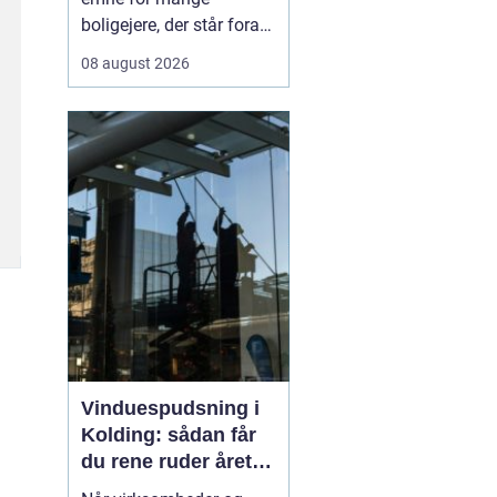
boligejere, der står foran
en renovering, en
08 august 2026
tilbygning eller et helt nyt
byggeprojekt. Når du
skal have udført
tømrerarbejde i køge,
handler valget ikke kun
om pris, men også om
erfaring, tryghed og en
løsning,...
Vinduespudsning i
Kolding: sådan får
du rene ruder året
rundt