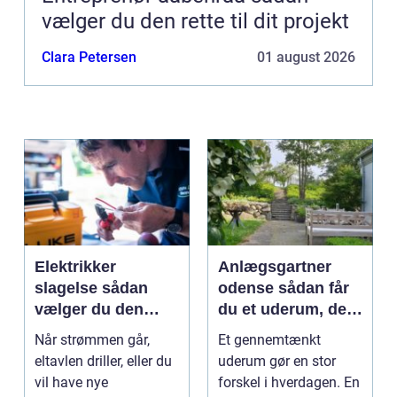
vælger du den rette til dit projekt
Clara Petersen
01 august 2026
Elektrikker
Anlægsgartner
slagelse sådan
odense sådan får
vælger du den
du et uderum, der
rigtige elektriker til
holder i mange år
Når strømmen går,
Et gennemtænkt
opgaven
eltavlen driller, eller du
uderum gør en stor
vil have nye
forskel i hverdagen. En