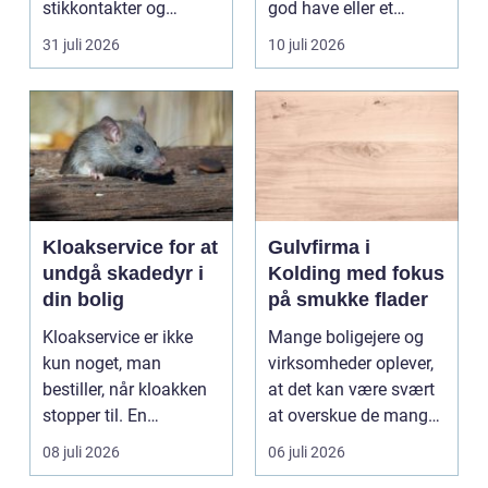
stikkontakter og
god have eller et
belysning, er en dygtig
velplejet fællesareal
31 juli 2026
10 juli 2026
e...
gi...
Kloakservice for at
Gulvfirma i
undgå skadedyr i
Kolding med fokus
din bolig
på smukke flader
Kloakservice er ikke
Mange boligejere og
kun noget, man
virksomheder oplever,
bestiller, når kloakken
at det kan være svært
stopper til. En
at overskue de mange
systematisk gennem...
gul...
08 juli 2026
06 juli 2026