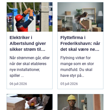
Elektriker i
Flyttefirma i
Albertslund giver
Frederikshavn: når
sikker strøm til
det skal være nemt
danske boliger
at komme videre
Når strømmen går, eller
Flytning virker for
når der skal etableres
mange som en stor
nye installationer,
mundfuld. Du skal
spiller ...
have styr på
nedpakning, tunge
06 juli 2026
05 juli 2026
l&oslas...