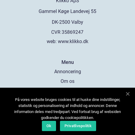
web:
www.klikko.dk
Menu
Annoncering
Om os
Cookies
På vores website bruges cookies til at huske dine indstillinger,
Kontakt os
statistik og personalisering af indhold og annoncer. Denne
Sitemap
information deles med tredjepart. Ved fortsat brug af websiden
godkender du cookiepolitikken.
Ok
Privatlivspolitik