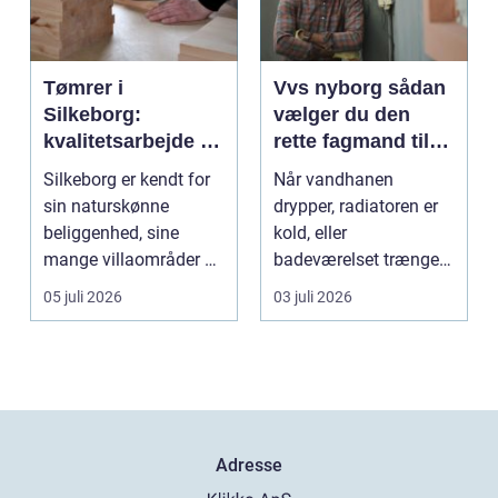
Tømrer i
Vvs nyborg sådan
Silkeborg:
vælger du den
kvalitetsarbejde til
rette fagmand til
overkommelige
opgaven
Silkeborg er kendt for
Når vandhanen
priser
sin naturskønne
drypper, radiatoren er
beliggenhed, sine
kold, eller
mange villaområder og
badeværelset trænger
en bland...
til en gennemgribende
05 juli 2026
03 juli 2026
renoveri...
Adresse