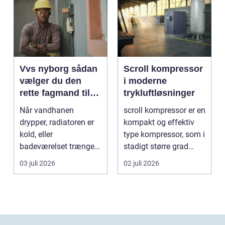
Vvs nyborg sådan
Scroll kompressor
vælger du den
i moderne
rette fagmand til
trykluftløsninger
opgaven
Når vandhanen
scroll kompressor er en
drypper, radiatoren er
kompakt og effektiv
kold, eller
type kompressor, som i
badeværelset trænger
stadigt større grad
til en gennemgribende
vælges til an...
03 juli 2026
02 juli 2026
renoveri...