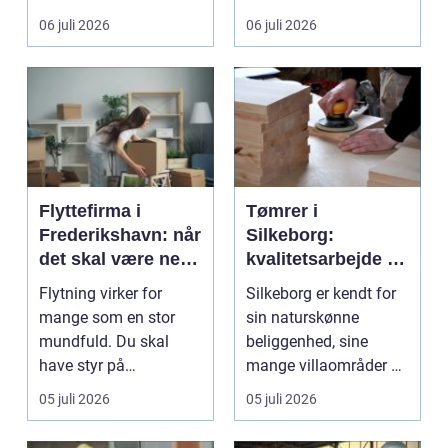
gul...
06 juli 2026
06 juli 2026
Flyttefirma i
Tømrer i
Frederikshavn: når
Silkeborg:
det skal være nemt
kvalitetsarbejde til
at komme videre
overkommelige
Flytning virker for
Silkeborg er kendt for
priser
mange som en stor
sin naturskønne
mundfuld. Du skal
beliggenhed, sine
have styr på
mange villaområder og
nedpakning, tunge
en bland...
05 juli 2026
05 juli 2026
l&oslas...