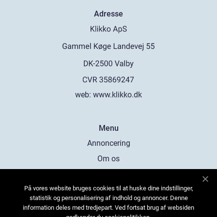
Adresse
web:
www.klikko.dk
Menu
Annoncering
Om os
Cookies
På vores website bruges cookies til at huske dine indstillinger,
Kontakt os
statistik og personalisering af indhold og annoncer. Denne
Sitemap
information deles med tredjepart. Ved fortsat brug af websiden