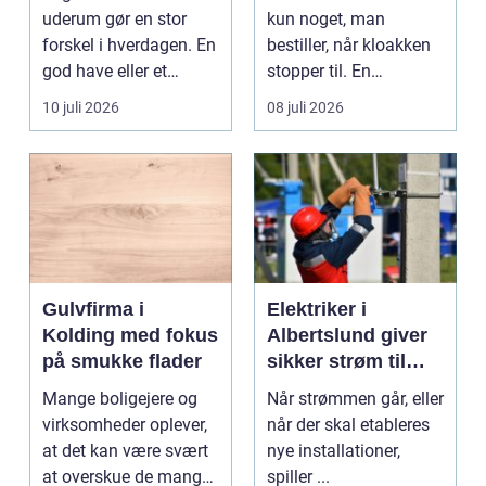
uderum gør en stor
kun noget, man
forskel i hverdagen. En
bestiller, når kloakken
god have eller et
stopper til. En
velplejet fællesareal
systematisk gennem...
10 juli 2026
08 juli 2026
gi...
Gulvfirma i
Elektriker i
Kolding med fokus
Albertslund giver
på smukke flader
sikker strøm til
danske boliger
Mange boligejere og
Når strømmen går, eller
virksomheder oplever,
når der skal etableres
at det kan være svært
nye installationer,
at overskue de mange
spiller ...