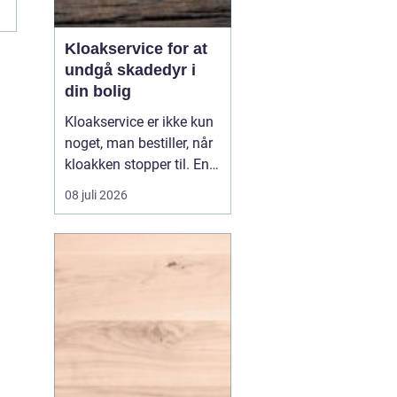
Kloakservice for at
undgå skadedyr i
din bolig
Kloakservice er ikke kun
noget, man bestiller, når
kloakken stopper til. En
systematisk
08 juli 2026
gennemgang af
anlægget kan afsløre
små fejl i god tid, så de
ikke udvikler sig til større
skader. Med en grundig
tilgang, do...