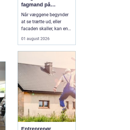
fagmand på
bornholm
Når væggene begynder
at se trætte ud, eller
facaden skaller, kan en
dygtig maler gøre en
01 august 2026
enorm forskel. Mange
husejere på Bornholm
står jævnligt med
spørgsmålet: Skal vi selv
i gang med penslen, eller
skal vi få professionel
hjælp? Særligt i Rønne,
h...
Entreprenør