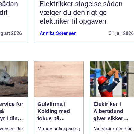
Elektrikker slagelse sådan
dit
vælger du den rigtige
elektriker til opgaven
ugust 2026
Annika Sørensen
31 juli 2026
rvice for
Gulvfirma i
Elektriker i
gå
Kolding med
Albertslund
r i din
fokus på
giver sikker
smukke flader
strøm til dansk
vice er ikke
Mange boligejere og
Når strømmen går,
boliger