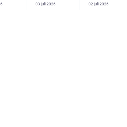
nd...
trænger til en
stadigt større grad
26
03 juli 2026
02 juli 2026
gennemgribende
vælges til an...
renoveri...