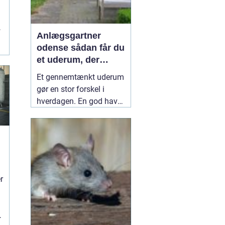
r
Anlægsgartner
odense sådan får du
et uderum, der
holder i mange år
Et gennemtænkt uderum
gør en stor forskel i
hverdagen. En god have
eller et velplejet
fællesareal giver ro i
hovedet, plads til
fællesskab og bedre
rammer for både
r
mennesker og natur.
r
Mange i og omkring
Odense vælger derfor en
professionel
10 juli 2026