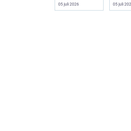
nedpakning, tunge
og en bla
05 juli 2026
05 juli 20
l&oslas...