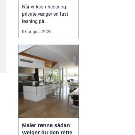
rundt
Når virksomheder og
private vælger en fast
løsning på
vinduespudsning, får de
03 august 2026
både mere dagslys, et
skarpere
førstehåndsindtryk og
mindre praktisk bøvl i
hverdagen. Mange i
området v&aeli...
Maler rønne sådan
vælger du den rette