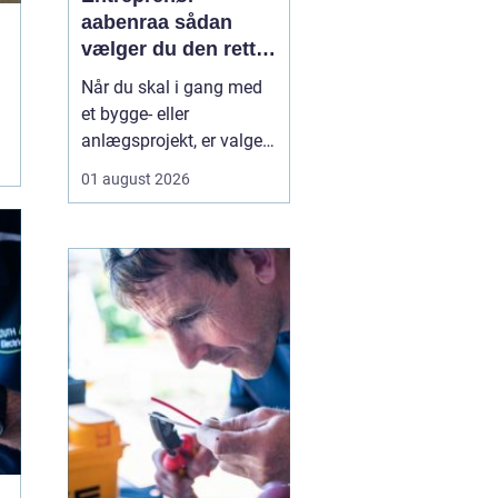
aabenraa sådan
vælger du den rette
til dit projekt
Når du skal i gang med
et bygge- eller
anlægsprojekt, er valget
af entreprenør en af de
01 august 2026
vigtigste beslutninger. En
dygtig entreprenør kan
spare dig både tid, penge
og bekymringer, mens et
dårligt valg let ender i
forsinkelser,
ekstraregninger og
ueni...