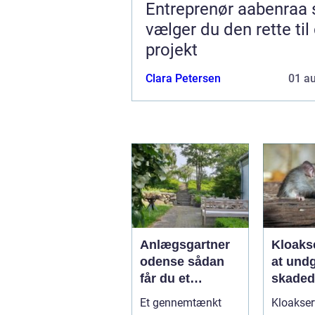
Entreprenør aabenraa sådan
vælger du den rette til 
projekt
Clara Petersen
01 a
Anlægsgartner
Kloakse
odense sådan
at und
får du et
skadedy
uderum, der
bolig
Et gennemtænkt
Kloakser
holder i mange