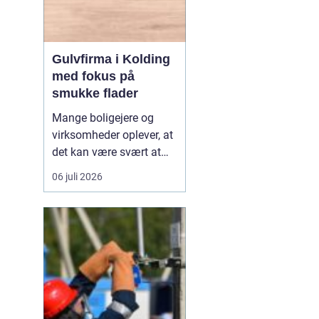
Gulvfirma i Kolding
med fokus på
smukke flader
Mange boligejere og
virksomheder oplever, at
det kan være svært at
overskue de mange
06 juli 2026
gulvtyper, priser og
løsninger. Valget handler
ikke kun om udseende,
men også om rengøring,
slidstyrke, akustik og
økonomi. De...