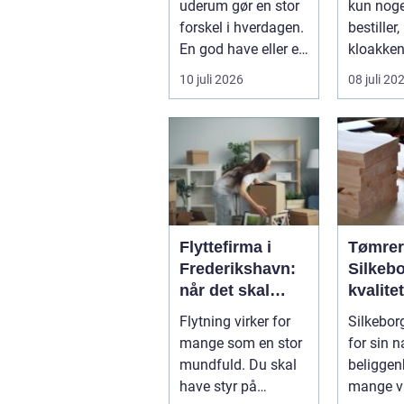
uderum gør en stor
kun nog
år
forskel i hverdagen.
bestiller,
En god have eller et
kloakken 
velplejet fællesareal
En syste
10 juli 2026
08 juli 20
gi...
gennem..
Flyttefirma i
Tømrer
Frederikshavn:
Silkebo
når det skal
kvalite
være nemt at
til
Flytning virker for
Silkebor
komme videre
overko
mange som en stor
for sin 
priser
mundfuld. Du skal
beliggen
have styr på
mange v