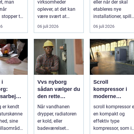
et, man
virksomheder
eller når der skal
 når
oplever, at det kan
etableres nye
stopper til.
være svært at
installationer, spille
matisk
overskue de mange
...
26
06 juli 2026
06 juli 2026
.
gul...
 i
Vvs nyborg
Scroll
rg:
sådan vælger du
kompressor i
tsarbejde
den rette
moderne
fagmand til
trykluftløsninge
g er kendt
Når vandhanen
scroll kompressor e
mmelige
opgaven
naturskønne
drypper, radiatoren
en kompakt og
hed, sine
er kold, eller
effektiv type
illaområder
badeværelset
kompressor, som i