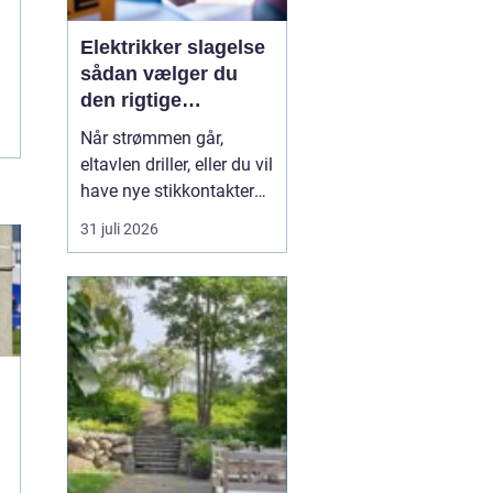
Elektrikker slagelse
sådan vælger du
den rigtige
elektriker til
Når strømmen går,
opgaven
eltavlen driller, eller du vil
have nye stikkontakter
og belysning, er en
31 juli 2026
dygtig elektriker
afgørende for både
sikkerhed og komfort. I
og omkring Slagelse
findes der mange el-
firmaer, og valget kan
virke uoverskueligt.
Hvordan sikre...
e