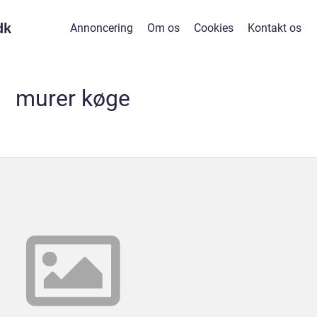
dk
Annoncering
Om os
Cookies
Kontakt os
murer køge