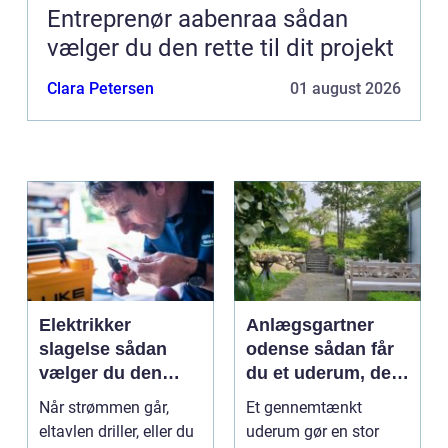
Entreprenør aabenraa sådan
vælger du den rette til dit projekt
Clara Petersen
01 august 2026
Elektrikker
Anlægsgartner
slagelse sådan
odense sådan får
vælger du den
du et uderum, der
rigtige elektriker til
holder i mange år
Når strømmen går,
Et gennemtænkt
opgaven
eltavlen driller, eller du
uderum gør en stor