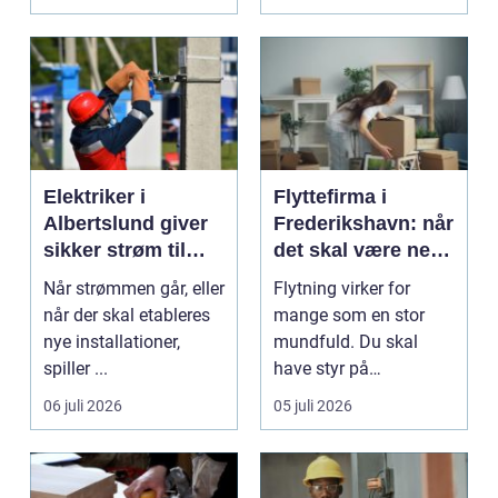
Elektriker i
Flyttefirma i
Albertslund giver
Frederikshavn: når
sikker strøm til
det skal være nemt
danske boliger
at komme videre
Når strømmen går, eller
Flytning virker for
når der skal etableres
mange som en stor
nye installationer,
mundfuld. Du skal
spiller ...
have styr på
nedpakning, tunge
06 juli 2026
05 juli 2026
l&oslas...