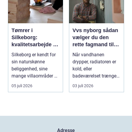
Tømrer i
Vvs nyborg sådan
Silkeborg:
vælger du den
kvalitetsarbejde til
rette fagmand til
overkommelige
opgaven
Silkeborg er kendt for
Når vandhanen
priser
sin naturskønne
drypper, radiatoren er
beliggenhed, sine
kold, eller
mange villaområder og
badeværelset trænger
en bland...
til en gennemgribende
05 juli 2026
03 juli 2026
renoveri...
Adresse