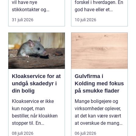
vil have nye
forskel i hverdagen. En
stikkontakter og
god have eller et
belysning, er en dygtig
velplejet fællesareal
31 juli 2026
10 juli 2026
e...
gi...
Kloakservice for at
Gulvfirma i
undgå skadedyr i
Kolding med fokus
din bolig
på smukke flader
Kloakservice er ikke
Mange boligejere og
kun noget, man
virksomheder oplever,
bestiller, når kloakken
at det kan være svært
stopper til. En
at overskue de mange
systematisk gennem...
gul...
08 juli 2026
06 juli 2026