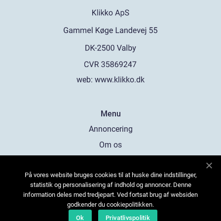
web:
www.klikko.dk
Menu
Annoncering
Om os
Cookies
På vores website bruges cookies til at huske dine indstillinger,
Kontakt os
statistik og personalisering af indhold og annoncer. Denne
Sitemap
information deles med tredjepart. Ved fortsat brug af websiden
godkender du cookiepolitikken.
Ok
Privatlivspolitik