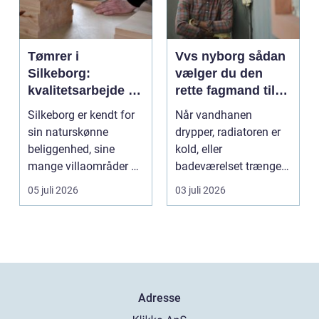
Tømrer i
Vvs nyborg sådan
Silkeborg:
vælger du den
kvalitetsarbejde til
rette fagmand til
overkommelige
opgaven
Silkeborg er kendt for
Når vandhanen
priser
sin naturskønne
drypper, radiatoren er
beliggenhed, sine
kold, eller
mange villaområder og
badeværelset trænger
en bland...
til en gennemgribende
05 juli 2026
03 juli 2026
renoveri...
Adresse