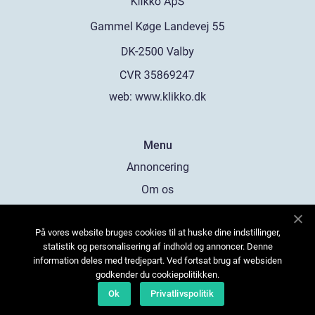
web:
www.klikko.dk
Menu
Annoncering
Om os
Cookies
På vores website bruges cookies til at huske dine indstillinger,
Kontakt os
statistik og personalisering af indhold og annoncer. Denne
Sitemap
information deles med tredjepart. Ved fortsat brug af websiden
godkender du cookiepolitikken.
Ok
Privatlivspolitik