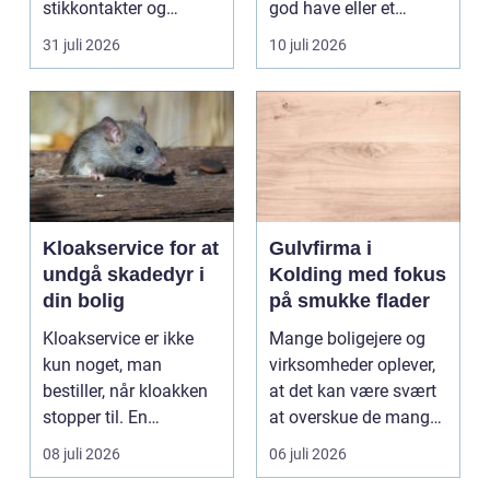
stikkontakter og
god have eller et
belysning, er en dygtig
velplejet fællesareal
31 juli 2026
10 juli 2026
e...
gi...
Kloakservice for at
Gulvfirma i
undgå skadedyr i
Kolding med fokus
din bolig
på smukke flader
Kloakservice er ikke
Mange boligejere og
kun noget, man
virksomheder oplever,
bestiller, når kloakken
at det kan være svært
stopper til. En
at overskue de mange
systematisk gennem...
gul...
08 juli 2026
06 juli 2026