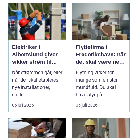
Elektriker i
Flyttefirma i
Albertslund giver
Frederikshavn: når
sikker strøm til
det skal være nemt
danske boliger
at komme videre
Når strømmen går, eller
Flytning virker for
når der skal etableres
mange som en stor
nye installationer,
mundfuld. Du skal
spiller ...
have styr på
nedpakning, tunge
06 juli 2026
05 juli 2026
l&oslas...