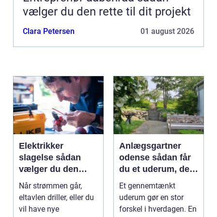
vælger du den rette til dit projekt
Clara Petersen
01 august 2026
Elektrikker
Anlægsgartner
slagelse sådan
odense sådan får
vælger du den
du et uderum, der
rigtige elektriker til
holder i mange år
Når strømmen går,
Et gennemtænkt
opgaven
eltavlen driller, eller du
uderum gør en stor
vil have nye
forskel i hverdagen. En