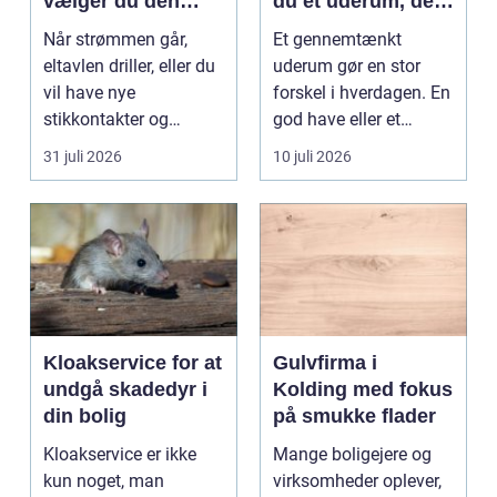
vælger du den
du et uderum, der
rigtige elektriker til
holder i mange år
Når strømmen går,
Et gennemtænkt
opgaven
eltavlen driller, eller du
uderum gør en stor
vil have nye
forskel i hverdagen. En
stikkontakter og
god have eller et
belysning, er en dygtig
velplejet fællesareal
31 juli 2026
10 juli 2026
e...
gi...
Kloakservice for at
Gulvfirma i
undgå skadedyr i
Kolding med fokus
din bolig
på smukke flader
Kloakservice er ikke
Mange boligejere og
kun noget, man
virksomheder oplever,