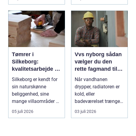
l&oslas...
Tømrer i
Vvs nyborg sådan
Silkeborg:
vælger du den
kvalitetsarbejde til
rette fagmand til
overkommelige
opgaven
Silkeborg er kendt for
Når vandhanen
priser
sin naturskønne
drypper, radiatoren er
beliggenhed, sine
kold, eller
mange villaområder og
badeværelset trænger
en bland...
til en gennemgribende
05 juli 2026
03 juli 2026
renoveri...