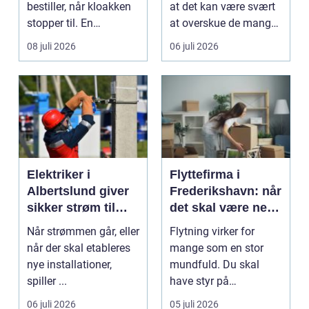
bestiller, når kloakken
at det kan være svært
stopper til. En
at overskue de mange
systematisk gennem...
gul...
08 juli 2026
06 juli 2026
Elektriker i
Flyttefirma i
Albertslund giver
Frederikshavn: når
sikker strøm til
det skal være nemt
danske boliger
at komme videre
Når strømmen går, eller
Flytning virker for
når der skal etableres
mange som en stor
nye installationer,
mundfuld. Du skal
spiller ...
have styr på
nedpakning, tunge
06 juli 2026
05 juli 2026